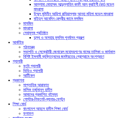
আল্লামা মোহাম্মদ আব্দুল্লাহিল কাফী আল কুরাইশী (রহ) মডেল
মাদরাসা
উম্মুল মুমিনীন আয়িশা রাযিয়াল্লাহু আনহা মহিলা মডেল মাদরাসা
বাইতুল আবেদিন কেন্দ্রীয় জামে মসজিদ
মাসজিদ
মাদরাসা
সেবামূলক প্রতিষ্ঠান
দুস্থ ও অসহায় মুসলিম পুনর্বাসন প্রকল্প
আর্কাইভ
গঠনতন্ত্র
সভাপতি ও সেক্রেটারী জেনারেল মহোদয়গণের নামের তালিকা ও কার্যকাল
বিশিষ্ট ইসলামী ব্যক্তিত্বদের জমঈয়তের প্রোগ্রামে অংশগ্রহণ
গ্যালারী
ফটো গ্যালারী
ভিডিও গ্যালারী
আর্টিকেল
প্রকাশনা
সাপ্তাহিক আরাফাত
মাসিক তর্জুমানুল হাদীস
আমাদের প্রকাশিত বইসমূহ
পোস্টার-লিফলেট-ব্যানার-ফেস্টুন
শিক্ষা বোর্ড
বাংলাদেশ আহলে হাদীস শিক্ষা বোর্ড
ফলাফল