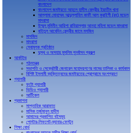
বাংলাদেশ
বাংলাদেশ জমঈয়তে আহলে হাদীস কেন্দ্রীয় ইয়াতীম খানা
আল্লামা মোহাম্মদ আব্দুল্লাহিল কাফী আল কুরাইশী (রহ) মডেল
মাদরাসা
উম্মুল মুমিনীন আয়িশা রাযিয়াল্লাহু আনহা মহিলা মডেল মাদরাসা
বাইতুল আবেদিন কেন্দ্রীয় জামে মসজিদ
মাসজিদ
মাদরাসা
সেবামূলক প্রতিষ্ঠান
দুস্থ ও অসহায় মুসলিম পুনর্বাসন প্রকল্প
আর্কাইভ
গঠনতন্ত্র
সভাপতি ও সেক্রেটারী জেনারেল মহোদয়গণের নামের তালিকা ও কার্যকাল
বিশিষ্ট ইসলামী ব্যক্তিত্বদের জমঈয়তের প্রোগ্রামে অংশগ্রহণ
গ্যালারী
ফটো গ্যালারী
ভিডিও গ্যালারী
আর্টিকেল
প্রকাশনা
সাপ্তাহিক আরাফাত
মাসিক তর্জুমানুল হাদীস
আমাদের প্রকাশিত বইসমূহ
পোস্টার-লিফলেট-ব্যানার-ফেস্টুন
শিক্ষা বোর্ড
বাংলাদেশ আহলে হাদীস শিক্ষা বোর্ড