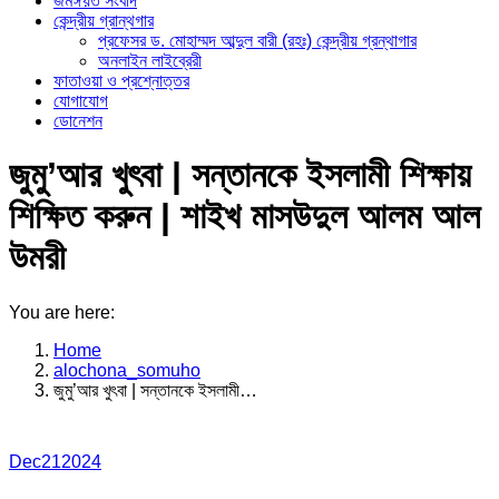
জমঈয়ত সংবাদ
কেন্দ্রীয় গ্রান্থগার
প্রফেসর ড. মোহাম্মদ আব্দুল বারী (রহঃ) কেন্দ্রীয় গ্রন্থাগার
অনলাইন লাইব্রেরী
ফাতাওয়া ও প্রশ্নোত্তর
যোগাযোগ
ডোনেশন
জুমু’আর খুৎবা | সন্তানকে ইসলামী শিক্ষায়
শিক্ষিত করুন | শাইখ মাসউদুল আলম আল
উমরী
You are here:
Home
alochona_somuho
জুমু’আর খুৎবা | সন্তানকে ইসলামী…
Dec
21
2024