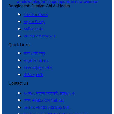
window
Telegram page opens in new window
Bangladesh Jamiyat Ahl Al-Hadith
পরিচিতি ও ইতিহাস
লক্ষ্য-ও-উদ্দেশ্য
জমঈয়ত সংবাদ
ফাতাওয়া ও প্রশ্নোত্তর
Quick Links
সকল পোস্ট সমূহ
সাপ্তাহিক আরাফাত
মাসিক তর্জুমানুল হাদীস
ভিডিও গ্যালারী
Contact Us
৭৯/ক/৩, উত্তর যাত্রাবাড়ী, ঢাকা-১২০৪
ফোন: +8802224458551
মোবাইল: +8801933 355 901