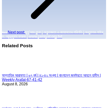
Next post:
জুমু’আর খুৎবা | অকৃতজ্ঞতা ও জাহালতের পরিণতি | অধ্যাপক শাইখ
Next
ড. আব্দুল্লাহ ফারুক | www.jamiyat.org.bd
Related Posts
সাপ্তাহিক আরাফাত | ৬৭ বর্ষ | ৪১-৪২ সংখ্যা | বাংলাদেশ জমঈয়তে আহলে হাদীস |
Weekly Arafat-67-41-42
August 8, 2026