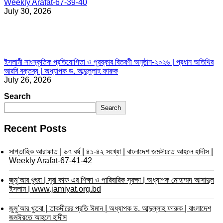
Weekly Arafat-67-39-40
July 30, 2026
ইসলামী সাংস্কৃতিক প্রতিযোগিতা ও পুরষ্কার বিতরণী অনুষ্ঠান-২০২৬ | প্রধান অতিথির
আরবি বক্তব্য | অধ্যাপক ড. আব্দুল্লাহ ফারুক
July 26, 2026
Search
Search
Recent Posts
সাপ্তাহিক আরাফাত | ৬৭ বর্ষ | ৪১-৪২ সংখ্যা | বাংলাদেশ জমঈয়তে আহলে হাদীস |
Weekly Arafat-67-41-42
জুমু’আর খুৎবা | সুরা কাফ এর শিক্ষা ও পারিবারিক সুরক্ষা | অধ্যাপক মোহাম্মদ আসাদুল
ইসলাম | www.jamiyat.org.bd
জুমু’আর খুতবা | তাকদীরের প্রতি ঈমান | অধ্যাপক ড. আব্দুল্লাহ ফারুক | বাংলাদেশ
জমঈয়তে আহলে হাদীস