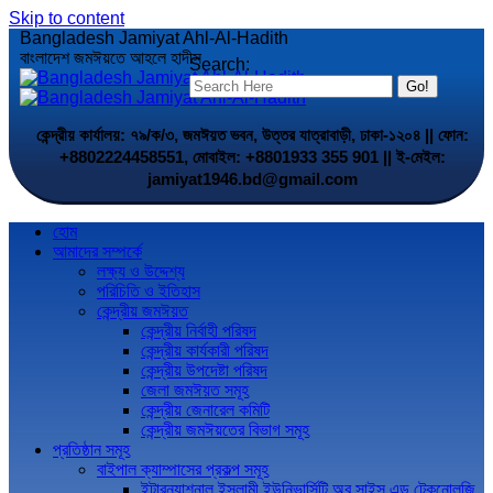
Skip to content
Bangladesh Jamiyat Ahl-Al-Hadith
বাংলাদেশ জমঈয়তে আহলে হাদীস
Search:
কেন্দ্রীয় কার্যালয়: ৭৯/ক/৩, জমঈয়ত ভবন, উত্তর যাত্রাবাড়ী, ঢাকা-১২০৪ || ফোন:
+8802224458551, মোবাইল: +8801933 355 901 || ই-মেইল:
jamiyat1946.bd@gmail.com
হোম
আমাদের সম্পর্কে
লক্ষ্য ও উদ্দেশ্য
পরিচিতি ও ইতিহাস
কেন্দ্রীয় জমঈয়ত
কেন্দ্রীয় নির্বাহী পরিষদ
কেন্দ্রীয় কার্যকারী পরিষদ
কেন্দ্রীয় উপদেষ্টা পরিষদ
জেলা জমঈয়ত সমূহ
কেন্দ্রীয় জেনারেল কমিটি
কেন্দ্রীয় জমঈয়তের বিভাগ সমূহ
প্রতিষ্ঠান সমূহ
বাইপাল ক্যাম্পাসের প্রকল্প সমূহ
ইন্টারন্যাশনাল ইসলামী ইউনিভার্সিটি অব সাইন্স এন্ড টেকনোলজি