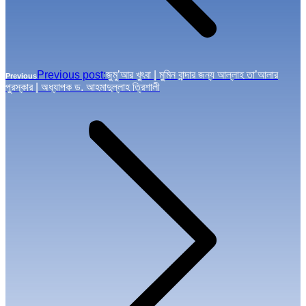
Previous post:
জুমু’আর খুৎবা | মুমিন বান্দার জন্য আল্লাহ তা’আলার
Previous
পুরস্কার | অধ্যাপক ড. আহমাদুল্লাহ ত্রিশালী