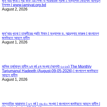
জুমু’আর খুৎবা | সুরা কাফ এর শিক্ষা ও পারিবারিক সুরক্ষা | অধ্যাপক মোহাম্মদ আসাদুল
ইসলাম | www.jamiyat.org.bd
August 2, 2026
জুমু’আর খুতবা | তাকদীরের প্রতি ঈমান | অধ্যাপক ড. আব্দুল্লাহ ফারুক | বাংলাদেশ
জমঈয়তে আহলে হাদীস
August 1, 2026
মাসিক তর্জুমানুল হাদীস ৯ম বর্ষ ৫ম সংখ্যা (আগস্ট-২০২৬) The Monthly
Tarjumanul Hadeeth (August-09-05-2026) | বাংলাদেশ জমঈয়তে
আহলে হাদীস
August 1, 2026
সাপ্তাহিক আরাফাত | ৬৭ বর্ষ | ৩৯-৪০ সংখ্যা | বাংলাদেশ জমঈয়তে আহলে হাদীস |