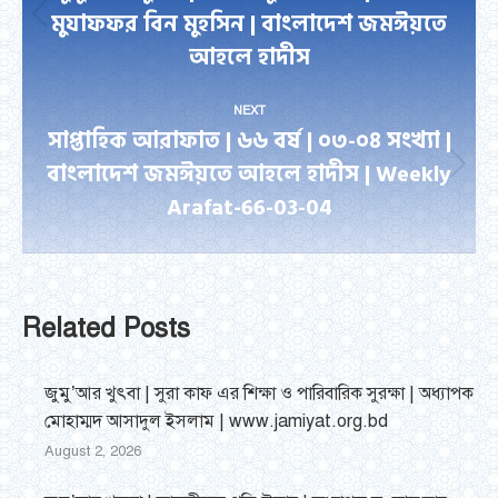
মুযাফফর বিন মুহসিন | বাংলাদেশ জমঈয়তে
Previous
আহলে হাদীস
post:
NEXT
সাপ্তাহিক আরাফাত | ৬৬ বর্ষ | ০৩-০৪ সংখ্যা |
বাংলাদেশ জমঈয়তে আহলে হাদীস | Weekly
Next
Arafat-66-03-04
post:
Related Posts
জুমু’আর খুৎবা | সুরা কাফ এর শিক্ষা ও পারিবারিক সুরক্ষা | অধ্যাপক
মোহাম্মদ আসাদুল ইসলাম | www.jamiyat.org.bd
August 2, 2026