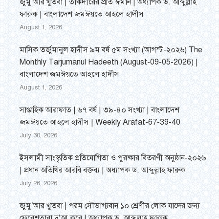
জুমু’আর খুতবা | তাকদীরের প্রতি ঈমান | অধ্যাপক ড. আব্দুল্লাহ
ফারুক | বাংলাদেশ জমঈয়তে আহলে হাদীস
August 1, 2026
মাসিক তর্জুমানুল হাদীস ৯ম বর্ষ ৫ম সংখ্যা (আগস্ট-২০২৬) The
Monthly Tarjumanul Hadeeth (August-09-05-2026) |
বাংলাদেশ জমঈয়তে আহলে হাদীস
August 1, 2026
সাপ্তাহিক আরাফাত | ৬৭ বর্ষ | ৩৯-৪০ সংখ্যা | বাংলাদেশ
জমঈয়তে আহলে হাদীস | Weekly Arafat-67-39-40
July 30, 2026
ইসলামী সাংস্কৃতিক প্রতিযোগিতা ও পুরষ্কার বিতরণী অনুষ্ঠান-২০২৬
| প্রধান অতিথির আরবি বক্তব্য | অধ্যাপক ড. আব্দুল্লাহ ফারুক
July 26, 2026
জুমু’আর খুতবা | পরম সৌভাগ্যবান ১০ শ্রেণীর লোক যাদের জন্য
ফেরেশতারা দু’আ করে | অধ্যাপক ড. আব্দুল্লাহ ফারুক