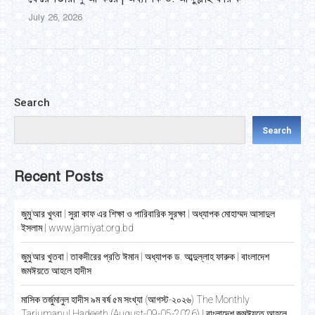
July 26, 2026
Search
Search
Recent Posts
জুমু’আর খুৎবা | সুরা কাফ এর শিক্ষা ও পারিবারিক সুরক্ষা | অধ্যাপক মোহাম্মদ আসাদুল
ইসলাম | www.jamiyat.org.bd
জুমু’আর খুতবা | তাকদীরের প্রতি ঈমান | অধ্যাপক ড. আব্দুল্লাহ ফারুক | বাংলাদেশ
জমঈয়তে আহলে হাদীস
মাসিক তর্জুমানুল হাদীস ৯ম বর্ষ ৫ম সংখ্যা (আগস্ট-২০২৬) The Monthly
Tarjumanul Hadeeth (August-09-05-2026) | বাংলাদেশ জমঈয়তে আহলে