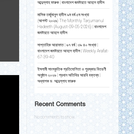
আব্দুল্লাহ ফারুক | বাংলাদেশ জমঈয়তে আহলে হাদীস
মাসিক তর্জুমানুল হাদীস ৯ম বর্ষ ৫ম সংখ্যা
(আগস্ট-২০২৬) The Monthly Tarjumanul
Hadeeth (August-09-05-2026) | বাংলাদেশ
জমঈয়তে আহলে হাদীস
সাপ্তাহিক আরাফাত | ৬৭ বর্ষ | ৩৯-৪০ সংখ্যা |
বাংলাদেশ জমঈয়তে আহলে হাদীস | Weekly Arafat-
67-39-40
ইসলামী সাংস্কৃতিক প্রতিযোগিতা ও পুরষ্কার বিতরণী
অনুষ্ঠান-২০২৬ | প্রধান অতিথির আরবি বক্তব্য |
অধ্যাপক ড. আব্দুল্লাহ ফারুক
Recent Comments
No comments to show.