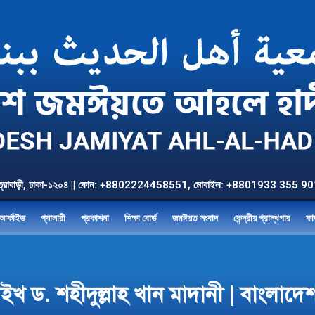
উত্তর যাত্রাবাড়ী, ঢাকা-১২০৪ || ফোন: +8802224458551, মোবাইল: +8801933 3
আর্কাইভ
গ্যালারী
প্রকাশনা
শিক্ষা বোর্ড
জমঈয়ত সংবাদ
কেন্দ্রীয় গ্রান্থগার
ফা
াইখ ড. শহীদুল্লাহ খান মাদানী | বাংলা