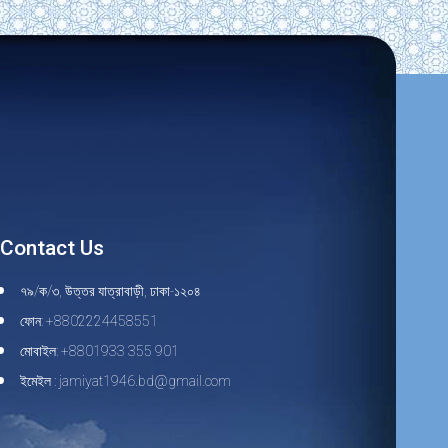
Contact Us
৭৯/ক/৩, উত্তর যাত্রাবাড়ী, ঢাকা-১২০৪
ফোন: +8802224458551
মোবাইল: +8801933 355 901
ইমেইল : jamiyat1946.bd@gmail.com