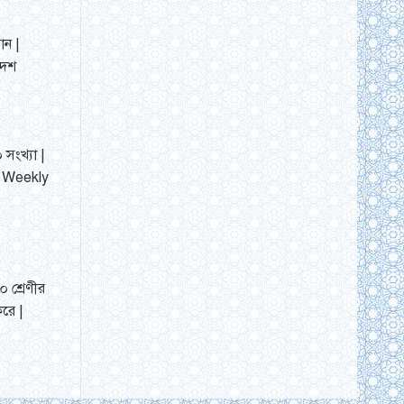
ান |
দেশ
 সংখ্যা |
| Weekly
 শ্রেণীর
রে |