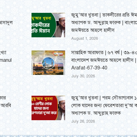
জুমু’আর খুতবা | তাকদীরের প্রতি ঈম
 আসাদুল
অধ্যাপক ড. আব্দুল্লাহ ফারুক | বাংলা
জমঈয়তে আহলে হাদীস
August 1, 2026
খ্যা
সাপ্তাহিক আরাফাত | ৬৭ বর্ষ | ৩৯-৪০
umanul
বাংলাদেশ জমঈয়তে আহলে হাদীস 
Arafat-67-39-40
July 30, 2026
্কার
জুমু’আর খুতবা | পরম সৌভাগ্যবান ১০
র আরবি
লোক যাদের জন্য ফেরেশতারা দু’আ ক
অধ্যাপক ড. আব্দুল্লাহ ফারুক
July 26, 2026