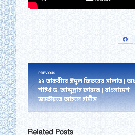
Shar
on
Fac
Post
PREVIOUS
navigation
১২ তাকবীরে ঈদুল ফিতরের সালাত | অধ
শাইখ ড. আব্দুল্লাহ ফারুক | বাংলাদেশ
Previous
জমঈয়তে আহলে হাদীস
post:
Related Posts