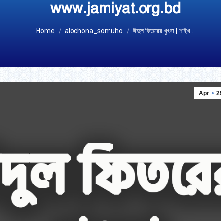
www.jamiyat.org.bd
You are here:
Home
alochona_somuho
ঈদুল ফিতরের খুৎবা | শাইখ…
Apr
2