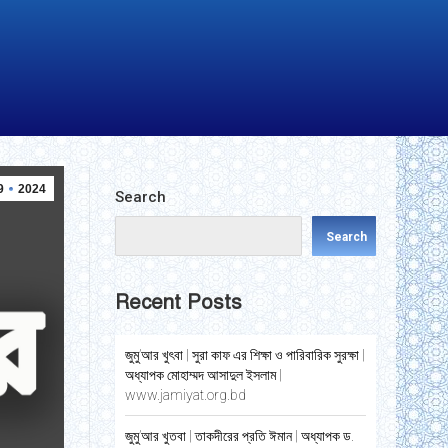
9
2024
Search
Search
Recent Posts
জুমু’আর খুৎবা | সুরা কাফ এর শিক্ষা ও পারিবারিক সুরক্ষা |
অধ্যাপক মোহাম্মদ আসাদুল ইসলাম |
www.jamiyat.org.bd
জুমু’আর খুতবা | তাকদীরের প্রতি ঈমান | অধ্যাপক ড.