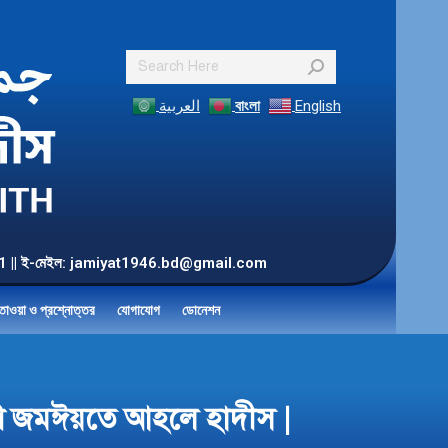
Search:
العربية
বাংলা
English
55 901 || ই-মেইল: jamiyat1946.bd@gmail.com
তাওয়া ও প্রশ্নোত্তর
যোগাযোগ
ডোনেশন
দেশ জমঈয়তে আহলে হাদীস |