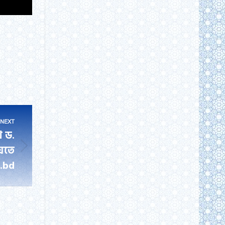
NEXT
খ ড.
য়তে
.bd