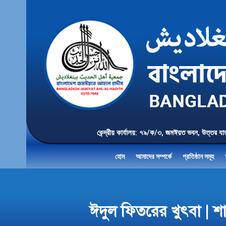
কেন্দ্রীয় কার্যালয়: ৭৯/ক/৩, জমঈয়ত ভবন, 
হোম
আমাদের সম্পর্কে
প্রতিষ্ঠান সমূহ
ঈদুল ফিতরের খুৎবা | শ