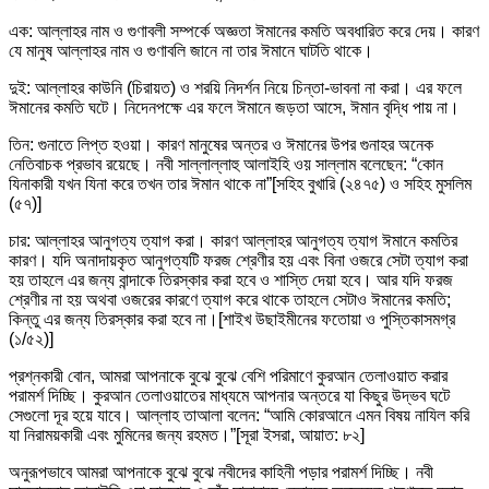
এক: আল্লাহর নাম ও গুণাবলী সম্পর্কে অজ্ঞতা ঈমানের কমতি অবধারিত করে দেয়। কারণ
যে মানুষ আল্লাহর নাম ও গুণাবলি জানে না তার ঈমানে ঘাটতি থাকে।
দুই: আল্লাহর কাউনি (চিরায়ত) ও শরয়ি নিদর্শন নিয়ে চিন্তা-ভাবনা না করা। এর ফলে
ঈমানের কমতি ঘটে। নিদেনপক্ষে এর ফলে ঈমানে জড়তা আসে, ঈমান বৃদ্ধি পায় না।
তিন: গুনাতে লিপ্ত হওয়া। কারণ মানুষের অন্তর ও ঈমানের উপর গুনাহর অনেক
নেতিবাচক প্রভাব রয়েছে। নবী সাল্লাল্লাহু আলাইহি ওয় সাল্লাম বলেছেন: “কোন
যিনাকারী যখন যিনা করে তখন তার ঈমান থাকে না”[সহিহ বুখারি (২৪৭৫) ও সহিহ মুসলিম
(৫৭)]
চার: আল্লাহর আনুগত্য ত্যাগ করা। কারণ আল্লাহর আনুগত্য ত্যাগ ঈমানে কমতির
কারণ। যদি অনাদায়কৃত আনুগত্যটি ফরজ শ্রেণীর হয় এবং বিনা ওজরে সেটা ত্যাগ করা
হয় তাহলে এর জন্য বান্দাকে তিরস্কার করা হবে ও শাস্তি দেয়া হবে। আর যদি ফরজ
শ্রেণীর না হয় অথবা ওজরের কারণে ত্যাগ করে থাকে তাহলে সেটাও ঈমানের কমতি;
কিন্তু এর জন্য তিরস্কার করা হবে না।[শাইখ উছাইমীনের ফতোয়া ও পুস্তিকাসমগ্র
(১/৫২)]
প্রশ্নকারী বোন, আমরা আপনাকে বুঝে বুঝে বেশি পরিমাণে কুরআন তেলাওয়াত করার
পরামর্শ দিচ্ছি। কুরআন তেলাওয়াতের মাধ্যমে আপনার অন্তরে যা কিছুর উদ্ভব ঘটে
সেগুলো দূর হয়ে যাবে। আল্লাহ তাআলা বলেন: “আমি কোরআনে এমন বিষয় নাযিল করি
যা নিরাময়কারী এবং মুমিনের জন্য রহমত।”[সূরা ইসরা, আয়াত: ৮২]
অনুরূপভাবে আমরা আপনাকে বুঝে বুঝে নবীদের কাহিনী পড়ার পরামর্শ দিচ্ছি। নবী