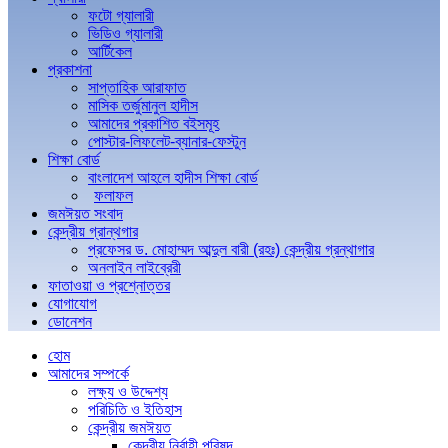
ফটো গ্যালারী
ভিডিও গ্যালারী
আর্টিকেল
প্রকাশনা
সাপ্তাহিক আরাফাত
মাসিক তর্জুমানুল হাদীস
আমাদের প্রকাশিত বইসমূহ
পোস্টার-লিফলেট-ব্যানার-ফেস্টুন
শিক্ষা বোর্ড
বাংলাদেশ আহলে হাদীস শিক্ষা বোর্ড
ফলাফল
জমঈয়ত সংবাদ
কেন্দ্রীয় গ্রান্থগার
প্রফেসর ড. মোহাম্মদ আব্দুল বারী (রহঃ) কেন্দ্রীয় গ্রন্থাগার
অনলাইন লাইব্রেরী
ফাতাওয়া ও প্রশ্নোত্তর
যোগাযোগ
ডোনেশন
হোম
আমাদের সম্পর্কে
লক্ষ্য ও উদ্দেশ্য
পরিচিতি ও ইতিহাস
কেন্দ্রীয় জমঈয়ত
কেন্দ্রীয় নির্বাহী পরিষদ