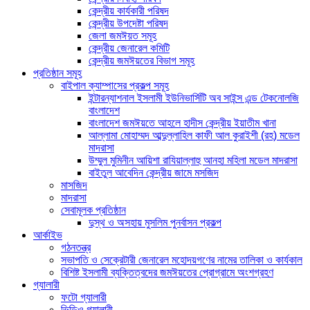
কেন্দ্রীয় কার্যকারী পরিষদ
কেন্দ্রীয় উপদেষ্টা পরিষদ
জেলা জমঈয়ত সমূহ
কেন্দ্রীয় জেনারেল কমিটি
কেন্দ্রীয় জমঈয়তের বিভাগ সমূহ
প্রতিষ্ঠান সমূহ
বাইপাল ক্যাম্পাসের প্রকল্প সমূহ
ইন্টারন্যাশনাল ইসলামী ইউনিভার্সিটি অব সাইন্স এন্ড টেকনোলজি
বাংলাদেশ
বাংলাদেশ জমঈয়তে আহলে হাদীস কেন্দ্রীয় ইয়াতীম খানা
আল্লামা মোহাম্মদ আব্দুল্লাহিল কাফী আল কুরাইশী (রহ) মডেল
মাদরাসা
উম্মুল মুমিনীন আয়িশা রাযিয়াল্লাহু আনহা মহিলা মডেল মাদরাসা
বাইতুল আবেদিন কেন্দ্রীয় জামে মসজিদ
মাসজিদ
মাদরাসা
সেবামূলক প্রতিষ্ঠান
দুস্থ ও অসহায় মুসলিম পুনর্বাসন প্রকল্প
আর্কাইভ
গঠনতন্ত্র
সভাপতি ও সেক্রেটারী জেনারেল মহোদয়গণের নামের তালিকা ও কার্যকাল
বিশিষ্ট ইসলামী ব্যক্তিত্বদের জমঈয়তের প্রোগ্রামে অংশগ্রহণ
গ্যালারী
ফটো গ্যালারী
ভিডিও গ্যালারী