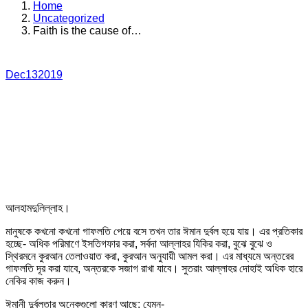
Home
Uncategorized
Faith is the cause of…
Dec
13
2019
আলহামদুলিল্লাহ।
মানুষকে কখনো কখনো গাফলতি পেয়ে বসে তখন তার ঈমান দুর্বল হয়ে যায়। এর প্রতিকার
হচ্ছে- অধিক পরিমাণে ইসতিগফার করা, সর্বদা আল্লাহর যিকির করা, বুঝে বুঝে ও
স্থিরমনে কুরআন তেলাওয়াত করা, কুরআন অনুযায়ী আমল করা। এর মাধ্যমে অন্তরের
গাফলতি দূর করা যাবে, অন্তরকে সজাগ রাখা যাবে। সুতরাং আল্লাহর দোহাই অধিক হারে
নেকির কাজ করুন।
ঈমানী দুর্বলতার অনেকগুলো কারণ আছে; যেমন-