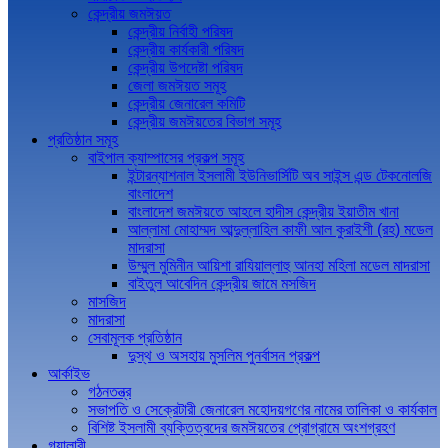
কেন্দ্রীয় জমঈয়ত
কেন্দ্রীয় নির্বাহী পরিষদ
কেন্দ্রীয় কার্যকারী পরিষদ
কেন্দ্রীয় উপদেষ্টা পরিষদ
জেলা জমঈয়ত সমূহ
কেন্দ্রীয় জেনারেল কমিটি
কেন্দ্রীয় জমঈয়তের বিভাগ সমূহ
প্রতিষ্ঠান সমূহ
বাইপাল ক্যাম্পাসের প্রকল্প সমূহ
ইন্টারন্যাশনাল ইসলামী ইউনিভার্সিটি অব সাইন্স এন্ড টেকনোলজি
বাংলাদেশ
বাংলাদেশ জমঈয়তে আহলে হাদীস কেন্দ্রীয় ইয়াতীম খানা
আল্লামা মোহাম্মদ আব্দুল্লাহিল কাফী আল কুরাইশী (রহ) মডেল
মাদরাসা
উম্মুল মুমিনীন আয়িশা রাযিয়াল্লাহু আনহা মহিলা মডেল মাদরাসা
বাইতুল আবেদিন কেন্দ্রীয় জামে মসজিদ
মাসজিদ
মাদরাসা
সেবামূলক প্রতিষ্ঠান
দুস্থ ও অসহায় মুসলিম পুনর্বাসন প্রকল্প
আর্কাইভ
গঠনতন্ত্র
সভাপতি ও সেক্রেটারী জেনারেল মহোদয়গণের নামের তালিকা ও কার্যকাল
বিশিষ্ট ইসলামী ব্যক্তিত্বদের জমঈয়তের প্রোগ্রামে অংশগ্রহণ
গ্যালারী