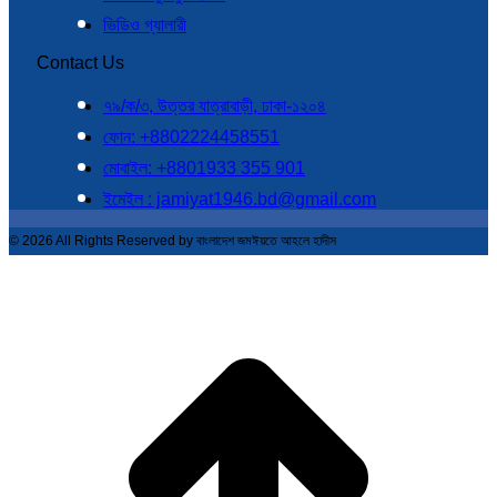
ভিডিও গ্যালারী
Contact Us
৭৯/ক/৩, উত্তর যাত্রাবাড়ী, ঢাকা-১২০৪
ফোন: +8802224458551
মোবাইল: +8801933 355 901
ইমেইল : jamiyat1946.bd@gmail.com
© 2026 All Rights Reserved by বাংলাদেশ জমঈয়তে আহলে হাদীস