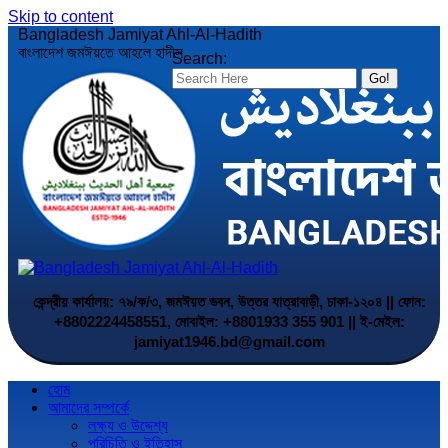
Skip to content
Bangladesh Jamiyat Ahl-Al-Hadith
বাংলাদেশ জমঈয়তে আহলে হাদীস
Search:
কেন্দ্রীয় কার্যালয়: ৭৯/ক/৩, জমঈয়ত ভবন, উত্তর যাত্রাবাড়ী, ঢাকা-১২০৪ || ফোন:
+8802224458551, মোবাইল: +8801933 355 901 || ই-মেইল:
jamiyat1946.bd@gmail.com
হোম
আমাদের সম্পর্কে
লক্ষ্য ও উদ্দেশ্য
পরিচিতি ও ইতিহাস