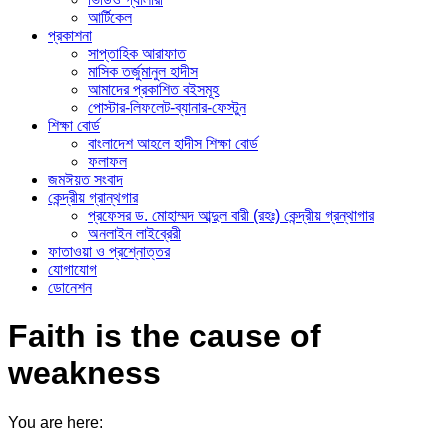
আর্টিকেল
প্রকাশনা
সাপ্তাহিক আরাফাত
মাসিক তর্জুমানুল হাদীস
আমাদের প্রকাশিত বইসমূহ
পোস্টার-লিফলেট-ব্যানার-ফেস্টুন
শিক্ষা বোর্ড
বাংলাদেশ আহলে হাদীস শিক্ষা বোর্ড
ফলাফল
জমঈয়ত সংবাদ
কেন্দ্রীয় গ্রান্থগার
প্রফেসর ড. মোহাম্মদ আব্দুল বারী (রহঃ) কেন্দ্রীয় গ্রন্থাগার
অনলাইন লাইব্রেরী
ফাতাওয়া ও প্রশ্নোত্তর
যোগাযোগ
ডোনেশন
Faith is the cause of
weakness
You are here: