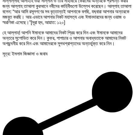
সাল্লাল্লাহু আলাইহি ওয়া সাল্লাম ও তাঁর সাহাবায়ে কেরামের অন্তরকে প্রশান্ত করার
জন্য আল্লাহ তাআলা কুরআনে নবীদের কাহিনীগুলো উল্লেখ করেছেন। আল্লাহ তাআলা
বলেন: “আর আমি রসূলগণের সব বৃত্তান্তই আপনাকে বলছি, যদ্দ্বারা আপনার অন্তরকে
মজবুত করছি। আর এভাবে আপনার নিকট মহাসত্য এবং ঈমানদারদের জন্য ওয়াজ ও
স্মরণিকা এসেছে।”[সূরা হুদ, আয়াত: ১২০]
হে আল্লাহ! আপনি ঈমানকে আমাদের নিকট প্রিয় করে দিন এবং ঈমানকে আমাদের
অন্তরে সুশোভিত করে দিন। কুফর, পাপাচার ও আপনার অবাধ্যতাকে আমাদের নিকট
অপছন্দনীয় করে দিন এবং আমাদেরকে সুপথপ্রাপ্তদের অন্তর্ভুক্ত করে নিন।
সূত্র:
ইসলাম জিজ্ঞাসা ও জবাব