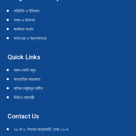
in
in
in
in
in
in
in
in
in
in
পরিচিতি ও ইতিহাস
new
new
new
new
new
new
new
new
new
new
লক্ষ্য-ও-উদ্দেশ্য
window
window
window
window
window
window
window
window
window
window
জমঈয়ত সংবাদ
ফাতাওয়া ও প্রশ্নোত্তর
Quick Links
সকল পোস্ট সমূহ
সাপ্তাহিক আরাফাত
মাসিক তর্জুমানুল হাদীস
ভিডিও গ্যালারী
Contact Us
৭৯/ক/৩, উত্তর যাত্রাবাড়ী, ঢাকা-১২০৪