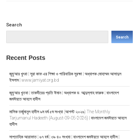
Search
Search
Recent Posts
জুমু’আর খুৎবা | সুরা কাফ এর শিক্ষা ও পারিবারিক সুরক্ষা | অধ্যাপক মোহাম্মদ আসাদুল
ইসলাম | www.jamiyat.org.bd
জুমু’আর খুতবা | তাকদীরের প্রতি ঈমান | অধ্যাপক ড. আব্দুল্লাহ ফারুক | বাংলাদেশ
জমঈয়তে আহলে হাদীস
মাসিক তর্জুমানুল হাদীস ৯ম বর্ষ ৫ম সংখ্যা (আগস্ট-২০২৬) The Monthly
Tarjumanul Hadeeth (August-09-05-2026) | বাংলাদেশ জমঈয়তে আহলে
হাদীস
সাপ্তাহিক আরাফাত | ৬৭ বর্ষ | ৩৯-৪০ সংখ্যা | বাংলাদেশ জমঈয়তে আহলে হাদীস |