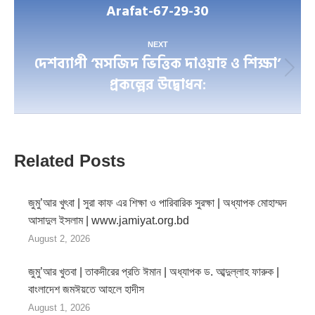
Arafat-67-29-30
post:
NEXT
দেশব্যাপী ‘মসজিদ ভিত্তিক দাওয়াহ ও শিক্ষা’
Next
প্রকল্পের উদ্বোধন:
post:
Related Posts
জুমু’আর খুৎবা | সুরা কাফ এর শিক্ষা ও পারিবারিক সুরক্ষা | অধ্যাপক মোহাম্মদ
আসাদুল ইসলাম | www.jamiyat.org.bd
August 2, 2026
জুমু’আর খুতবা | তাকদীরের প্রতি ঈমান | অধ্যাপক ড. আব্দুল্লাহ ফারুক |
বাংলাদেশ জমঈয়তে আহলে হাদীস
August 1, 2026