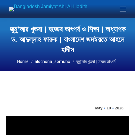
জুমু’আর খুতবা | হজ্জের তাৎপর্য ও শিক্ষা | অধ্যাপক
ড. আব্দুল্লাহ ফারুক | বাংলাদেশ জমঈয়তে আহলে
হাদীস
You are here:
Home
alochona_somuho
জুমু’আর খুতবা | হজ্জের তাৎপর্য…
May
10
2026