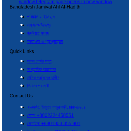
window
Telegram page opens in new window
Bangladesh Jamiyat Ahl Al-Hadith
পরিচিতি ও ইতিহাস
লক্ষ্য-ও-উদ্দেশ্য
জমঈয়ত সংবাদ
ফাতাওয়া ও প্রশ্নোত্তর
Quick Links
সকল পোস্ট সমূহ
সাপ্তাহিক আরাফাত
মাসিক তর্জুমানুল হাদীস
ভিডিও গ্যালারী
Contact Us
৭৯/ক/৩, উত্তর যাত্রাবাড়ী, ঢাকা-১২০৪
ফোন: +8802224458551
মোবাইল: +8801933 355 901