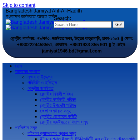
Skip to content
Bangladesh Jamiyat Ahl-Al-Hadith
বাংলাদেশ জমঈয়তে আহলে হাদীস
Search:
কেন্দ্রীয় কার্যালয়: ৭৯/ক/৩, জমঈয়ত ভবন, উত্তর যাত্রাবাড়ী, ঢাকা-১২০৪ || ফোন:
+8802224458551, মোবাইল: +8801933 355 901 || ই-মেইল:
jamiyat1946.bd@gmail.com
হোম
আমাদের সম্পর্কে
লক্ষ্য ও উদ্দেশ্য
পরিচিতি ও ইতিহাস
কেন্দ্রীয় জমঈয়ত
কেন্দ্রীয় নির্বাহী পরিষদ
কেন্দ্রীয় কার্যকারী পরিষদ
কেন্দ্রীয় উপদেষ্টা পরিষদ
জেলা জমঈয়ত সমূহ
কেন্দ্রীয় জেনারেল কমিটি
কেন্দ্রীয় জমঈয়তের বিভাগ সমূহ
প্রতিষ্ঠান সমূহ
বাইপাল ক্যাম্পাসের প্রকল্প সমূহ
ইন্টারন্যাশনাল ইসলামী ইউনিভার্সিটি অব সাইন্স এন্ড টেকনোলজি