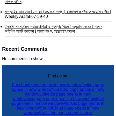
আহলে হাদীস
সাপ্তাহিক আরাফাত | ৬৭ বর্ষ | ৩৯-৪০ সংখ্যা | বাংলাদেশ জমঈয়তে আহলে হাদীস |
Weekly Arafat-67-39-40
ইসলামী সাংস্কৃতিক প্রতিযোগিতা ও পুরষ্কার বিতরণী অনুষ্ঠান-২০২৬ | প্রধান
অতিথির আরবি বক্তব্য | অধ্যাপক ড. আব্দুল্লাহ ফারুক
Recent Comments
No comments to show.
Find us on:
Facebook page opens in new window
Twitter page
opens in new window
YouTube page opens in new
window
Linkedin page opens in new
window
Instagram page opens in new window
Mail
page opens in new window
Website page opens in
new window
SoundCloud page opens in new
window
Whatsapp page opens in new