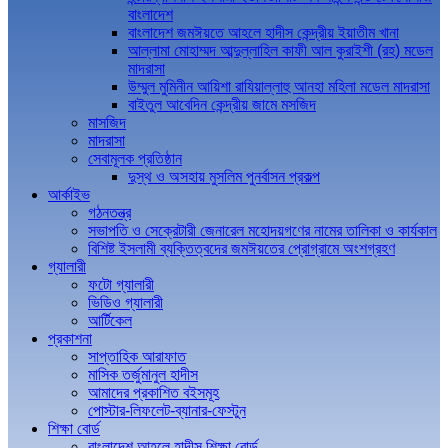
বাংলাদেশ
বাংলাদেশ জমঈয়তে আহলে হাদীস কেন্দ্রীয় ইয়াতীম খানা
আল্লামা মোহাম্মদ আব্দুল্লাহিল কাফী আল কুরাইশী (রহ) মডেল
মাদরাসা
উম্মুল মুমিনীন আয়িশা রাযিয়াল্লাহু আনহা মহিলা মডেল মাদরাসা
বাইতুল আবেদিন কেন্দ্রীয় জামে মসজিদ
মাসজিদ
মাদরাসা
সেবামূলক প্রতিষ্ঠান
দুস্থ ও অসহায় মুসলিম পুনর্বাসন প্রকল্প
আর্কাইভ
গঠনতন্ত্র
সভাপতি ও সেক্রেটারী জেনারেল মহোদয়গণের নামের তালিকা ও কার্যকাল
বিশিষ্ট ইসলামী ব্যক্তিত্বদের জমঈয়তের প্রোগ্রামে অংশগ্রহণ
গ্যালারী
ফটো গ্যালারী
ভিডিও গ্যালারী
আর্টিকেল
প্রকাশনা
সাপ্তাহিক আরাফাত
মাসিক তর্জুমানুল হাদীস
আমাদের প্রকাশিত বইসমূহ
পোস্টার-লিফলেট-ব্যানার-ফেস্টুন
শিক্ষা বোর্ড
বাংলাদেশ আহলে হাদীস শিক্ষা বোর্ড