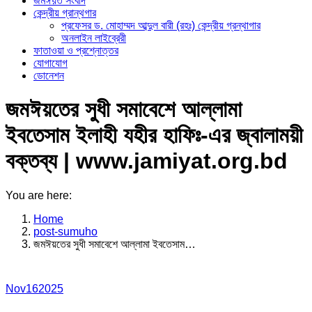
জমঈয়ত সংবাদ
কেন্দ্রীয় গ্রান্থগার
প্রফেসর ড. মোহাম্মদ আব্দুল বারী (রহঃ) কেন্দ্রীয় গ্রন্থাগার
অনলাইন লাইব্রেরী
ফাতাওয়া ও প্রশ্নোত্তর
যোগাযোগ
ডোনেশন
জমঈয়তের সুধী সমাবেশে আল্লামা
ইবতেসাম ইলাহী যহীর হাফিঃ-এর জ্বালাময়ী
বক্তব্য | www.jamiyat.org.bd
You are here:
Home
post-sumuho
জমঈয়তের সুধী সমাবেশে আল্লামা ইবতেসাম…
Nov
16
2025