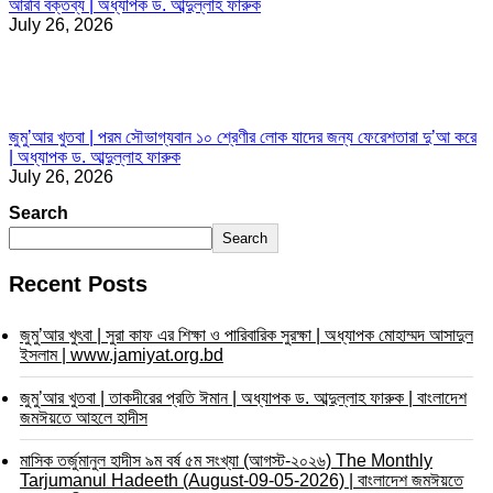
আরবি বক্তব্য | অধ্যাপক ড. আব্দুল্লাহ ফারুক
July 26, 2026
জুমু’আর খুতবা | পরম সৌভাগ্যবান ১০ শ্রেণীর লোক যাদের জন্য ফেরেশতারা দু’আ করে
| অধ্যাপক ড. আব্দুল্লাহ ফারুক
July 26, 2026
Search
Search
Recent Posts
জুমু’আর খুৎবা | সুরা কাফ এর শিক্ষা ও পারিবারিক সুরক্ষা | অধ্যাপক মোহাম্মদ আসাদুল
ইসলাম | www.jamiyat.org.bd
জুমু’আর খুতবা | তাকদীরের প্রতি ঈমান | অধ্যাপক ড. আব্দুল্লাহ ফারুক | বাংলাদেশ
জমঈয়তে আহলে হাদীস
মাসিক তর্জুমানুল হাদীস ৯ম বর্ষ ৫ম সংখ্যা (আগস্ট-২০২৬) The Monthly
Tarjumanul Hadeeth (August-09-05-2026) | বাংলাদেশ জমঈয়তে