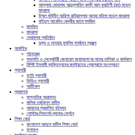
আল্লামা মোহাম্মদ আব্দুল্লাহিল কাফী আল কুরাইশী (রহ) মডেল
মাদরাসা
উম্মুল মুমিনীন আয়িশা রাযিয়াল্লাহু আনহা মহিলা মডেল মাদরাসা
বাইতুল আবেদিন কেন্দ্রীয় জামে মসজিদ
মাসজিদ
মাদরাসা
সেবামূলক প্রতিষ্ঠান
দুস্থ ও অসহায় মুসলিম পুনর্বাসন প্রকল্প
আর্কাইভ
গঠনতন্ত্র
সভাপতি ও সেক্রেটারী জেনারেল মহোদয়গণের নামের তালিকা ও কার্যকাল
বিশিষ্ট ইসলামী ব্যক্তিত্বদের জমঈয়তের প্রোগ্রামে অংশগ্রহণ
গ্যালারী
ফটো গ্যালারী
ভিডিও গ্যালারী
আর্টিকেল
প্রকাশনা
সাপ্তাহিক আরাফাত
মাসিক তর্জুমানুল হাদীস
আমাদের প্রকাশিত বইসমূহ
পোস্টার-লিফলেট-ব্যানার-ফেস্টুন
শিক্ষা বোর্ড
বাংলাদেশ আহলে হাদীস শিক্ষা বোর্ড
ফলাফল