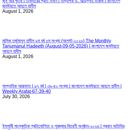
জুমু’আর খুতবা | তাকদীরের প্রতি ঈমান | অধ্যাপক ড. আব্দুল্লাহ ফারুক | বাংলাদেশ
জমঈয়তে আহলে হাদীস
August 1, 2026
মাসিক তর্জুমানুল হাদীস ৯ম বর্ষ ৫ম সংখ্যা (আগস্ট-২০২৬) The Monthly
Tarjumanul Hadeeth (August-09-05-2026) | বাংলাদেশ জমঈয়তে
আহলে হাদীস
August 1, 2026
সাপ্তাহিক আরাফাত | ৬৭ বর্ষ | ৩৯-৪০ সংখ্যা | বাংলাদেশ জমঈয়তে আহলে হাদীস |
Weekly Arafat-67-39-40
July 30, 2026
ইসলামী সাংস্কৃতিক প্রতিযোগিতা ও পুরষ্কার বিতরণী অনুষ্ঠান-২০২৬ | প্রধান অতিথির