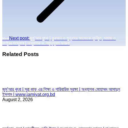
Next post:
জুমু’আর খুৎবা | কুরআন ও সুন্নাহর আলোকে ব্যক্তি, সমাজ ও
Next
রাষ্ট্রের সংস্কার | অধ্যাপক ড. আব্দুল্লাহ ফারুক
Related Posts
জুমু’আর খুৎবা | সুরা কাফ এর শিক্ষা ও পারিবারিক সুরক্ষা | অধ্যাপক মোহাম্মদ আসাদুল
ইসলাম | www.jamiyat.org.bd
August 2, 2026