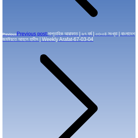
Previous post:
সাপ্তাহিক আরাফাত | ৬৭ বর্ষ | ০৩-০৪ সংখ্যা | বাংলাদেশ
Previous
জমঈয়তে আহলে হাদীস | Weekly Arafat-67-03-04