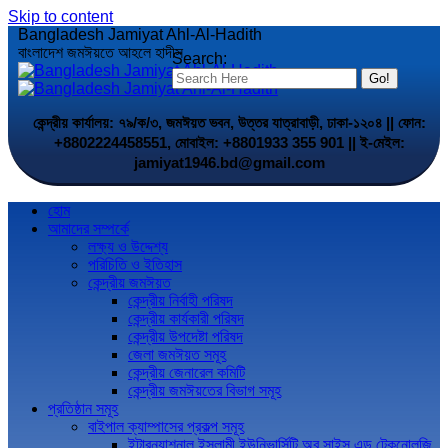
Skip to content
Bangladesh Jamiyat Ahl-Al-Hadith
বাংলাদেশ জমঈয়তে আহলে হাদীস
Search:
কেন্দ্রীয় কার্যালয়: ৭৯/ক/৩, জমঈয়ত ভবন, উত্তর যাত্রাবাড়ী, ঢাকা-১২০৪ || ফোন:
+8802224458551, মোবাইল: +8801933 355 901 || ই-মেইল:
jamiyat1946.bd@gmail.com
হোম
আমাদের সম্পর্কে
লক্ষ্য ও উদ্দেশ্য
পরিচিতি ও ইতিহাস
কেন্দ্রীয় জমঈয়ত
কেন্দ্রীয় নির্বাহী পরিষদ
কেন্দ্রীয় কার্যকারী পরিষদ
কেন্দ্রীয় উপদেষ্টা পরিষদ
জেলা জমঈয়ত সমূহ
কেন্দ্রীয় জেনারেল কমিটি
কেন্দ্রীয় জমঈয়তের বিভাগ সমূহ
প্রতিষ্ঠান সমূহ
বাইপাল ক্যাম্পাসের প্রকল্প সমূহ
ইন্টারন্যাশনাল ইসলামী ইউনিভার্সিটি অব সাইন্স এন্ড টেকনোলজি