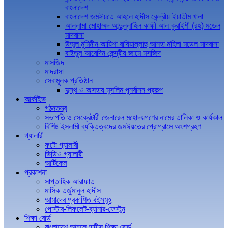
বাংলাদেশ
বাংলাদেশ জমঈয়তে আহলে হাদীস কেন্দ্রীয় ইয়াতীম খানা
আল্লামা মোহাম্মদ আব্দুল্লাহিল কাফী আল কুরাইশী (রহ) মডেল
মাদরাসা
উম্মুল মুমিনীন আয়িশা রাযিয়াল্লাহু আনহা মহিলা মডেল মাদরাসা
বাইতুল আবেদিন কেন্দ্রীয় জামে মসজিদ
মাসজিদ
মাদরাসা
সেবামূলক প্রতিষ্ঠান
দুস্থ ও অসহায় মুসলিম পুনর্বাসন প্রকল্প
আর্কাইভ
গঠনতন্ত্র
সভাপতি ও সেক্রেটারী জেনারেল মহোদয়গণের নামের তালিকা ও কার্যকাল
বিশিষ্ট ইসলামী ব্যক্তিত্বদের জমঈয়তের প্রোগ্রামে অংশগ্রহণ
গ্যালারী
ফটো গ্যালারী
ভিডিও গ্যালারী
আর্টিকেল
প্রকাশনা
সাপ্তাহিক আরাফাত
মাসিক তর্জুমানুল হাদীস
আমাদের প্রকাশিত বইসমূহ
পোস্টার-লিফলেট-ব্যানার-ফেস্টুন
শিক্ষা বোর্ড
বাংলাদেশ আহলে হাদীস শিক্ষা বোর্ড