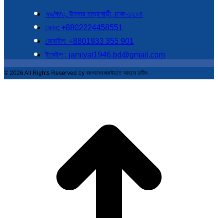
৭৯/ক/৩, উত্তর যাত্রাবাড়ী, ঢাকা-১২০৪
ফোন: +8802224458551
মোবাইল: +8801933 355 901
ইমেইল : jamiyat1946.bd@gmail.com
© 2026 All Rights Reserved by বাংলাদেশ জমঈয়তে আহলে হাদীস