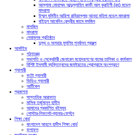
আল্লামা মোহাম্মদ আব্দুল্লাহিল কাফী আল কুরাইশী (রহ) মডেল
মাদরাসা
উম্মুল মুমিনীন আয়িশা রাযিয়াল্লাহু আনহা মহিলা মডেল মাদরাসা
বাইতুল আবেদিন কেন্দ্রীয় জামে মসজিদ
মাসজিদ
মাদরাসা
সেবামূলক প্রতিষ্ঠান
দুস্থ ও অসহায় মুসলিম পুনর্বাসন প্রকল্প
আর্কাইভ
গঠনতন্ত্র
সভাপতি ও সেক্রেটারী জেনারেল মহোদয়গণের নামের তালিকা ও কার্যকাল
বিশিষ্ট ইসলামী ব্যক্তিত্বদের জমঈয়তের প্রোগ্রামে অংশগ্রহণ
গ্যালারী
ফটো গ্যালারী
ভিডিও গ্যালারী
আর্টিকেল
প্রকাশনা
সাপ্তাহিক আরাফাত
মাসিক তর্জুমানুল হাদীস
আমাদের প্রকাশিত বইসমূহ
পোস্টার-লিফলেট-ব্যানার-ফেস্টুন
শিক্ষা বোর্ড
বাংলাদেশ আহলে হাদীস শিক্ষা বোর্ড
ফলাফল