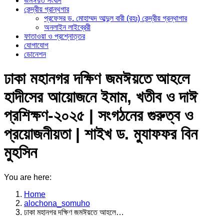
জমঈয়ত সংবাদ
কেন্দ্রীয় গ্রান্থগার
প্রফেসর ড. মোহাম্মদ আব্দুল বারী (রহঃ) কেন্দ্রীয় গ্রন্থাগার
অনলাইন লাইব্রেরী
ফাতাওয়া ও প্রশ্নোত্তর
যোগাযোগ
ডোনেশন
ঢাকা মহানগর দক্ষিণ জমঈয়তে আহলে
হাদীসের আয়োজনে ইমাম, খতীব ও দাঈ
প্রশিক্ষণ-২০২৫ | সংগঠনের গুরুত্ব ও
প্রয়োজনীয়তা | শাইখ ড. মুযাফফর বিন
মুহসিন
You are here:
Home
alochona_somuho
ঢাকা মহানগর দক্ষিণ জমঈয়তে আহলে…