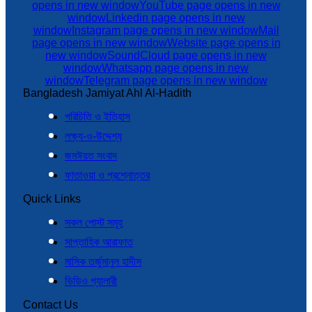
opens in new window
YouTube page opens in new
window
Linkedin page opens in new
window
Instagram page opens in new window
Mail
page opens in new window
Website page opens in
new window
SoundCloud page opens in new
window
Whatsapp page opens in new
window
Telegram page opens in new window
Bangladesh Jamiyat Ahl Al-Hadith
পরিচিতি ও ইতিহাস
লক্ষ্য-ও-উদ্দেশ্য
জমঈয়ত সংবাদ
ফাতাওয়া ও প্রশ্নোত্তর
Quick Links
সকল পোস্ট সমূহ
সাপ্তাহিক আরাফাত
মাসিক তর্জুমানুল হাদীস
ভিডিও গ্যালারী
Contact Us