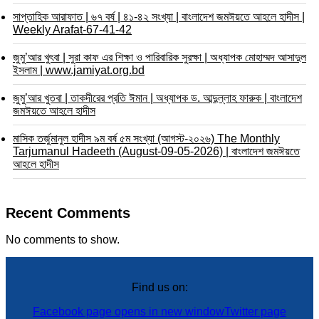
সাপ্তাহিক আরাফাত | ৬৭ বর্ষ | ৪১-৪২ সংখ্যা | বাংলাদেশ জমঈয়তে আহলে হাদীস |
Weekly Arafat-67-41-42
জুমু’আর খুৎবা | সুরা কাফ এর শিক্ষা ও পারিবারিক সুরক্ষা | অধ্যাপক মোহাম্মদ আসাদুল
ইসলাম | www.jamiyat.org.bd
জুমু’আর খুতবা | তাকদীরের প্রতি ঈমান | অধ্যাপক ড. আব্দুল্লাহ ফারুক | বাংলাদেশ
জমঈয়তে আহলে হাদীস
মাসিক তর্জুমানুল হাদীস ৯ম বর্ষ ৫ম সংখ্যা (আগস্ট-২০২৬) The Monthly
Tarjumanul Hadeeth (August-09-05-2026) | বাংলাদেশ জমঈয়তে
আহলে হাদীস
Recent Comments
No comments to show.
Find us on:
Facebook page opens in new window
Twitter page