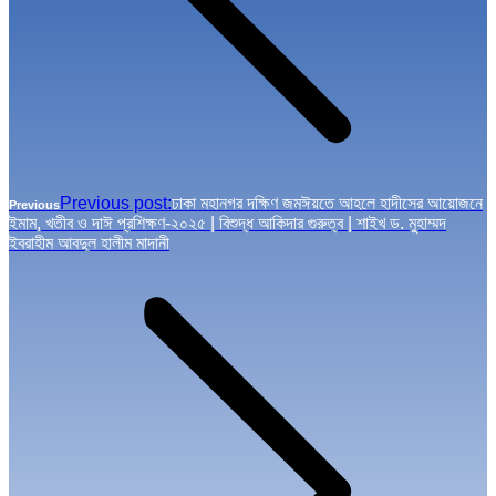
Previous post:
ঢাকা মহানগর দক্ষিণ জমঈয়তে আহলে হাদীসের আয়োজনে
Previous
ইমাম, খতীব ও দাঈ প্রশিক্ষণ-২০২৫ | বিশুদ্ধ আকিদার গুরুত্ব | শাইখ ড. মুহাম্মদ
ইবরাহীম আবদুল হালীম মাদানী