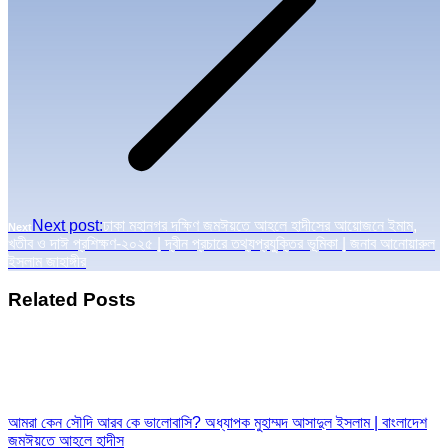
Next post:
ঢাকা মহানগর দক্ষিণ জমঈয়তে আহলে হাদীসের আয়োজনে ইমাম,
Next
খতীব ও দাঈ প্রশিক্ষণ-২০২৫ | দ্বীন প্রচারে তথ্যপ্রযুক্তির ভূমিকা | জনাব আনোয়ারুল
ইসলাম জাহাঙ্গীর
Related Posts
আমরা কেন সৌদি আরব কে ভালোবাসি? অধ্যাপক মুহাম্মদ আসাদুল ইসলাম | বাংলাদেশ
জমঈয়তে আহলে হাদীস