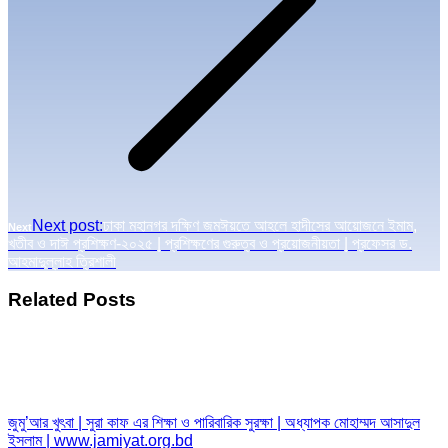
Next post:
ঢাকা মহানগর দক্ষিণ জমঈয়তে আহলে হাদীসের আয়োজনে ইমাম,
Next
খতীব ও দাঈ প্রশিক্ষণ-২০২৫ | প্রশিক্ষণের গুরুত্ব ও প্রয়োজনীয়তা | প্রফেসর ড.
আহমাদুল্লাহ ত্রিশালী
Related Posts
জুমু’আর খুৎবা | সুরা কাফ এর শিক্ষা ও পারিবারিক সুরক্ষা | অধ্যাপক মোহাম্মদ আসাদুল
ইসলাম | www.jamiyat.org.bd