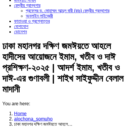
জমঈয়ত সংবাদ
কেন্দ্রীয় গ্রান্থগার
প্রফেসর ড. মোহাম্মদ আব্দুল বারী (রহঃ) কেন্দ্রীয় গ্রন্থাগার
অনলাইন লাইব্রেরী
ফাতাওয়া ও প্রশ্নোত্তর
যোগাযোগ
ডোনেশন
ঢাকা মহানগর দক্ষিণ জমঈয়তে আহলে
হাদীসের আয়োজনে ইমাম, খতীব ও দাঈ
প্রশিক্ষণ-২০২৫ | আদর্শ ইমাম, খতীব ও
দাঈ-এর গুণাবলী | শাইখ সাইফুদ্দীন বেলাল
মাদানী
You are here:
Home
alochona_somuho
ঢাকা মহানগর দক্ষিণ জমঈয়তে আহলে…