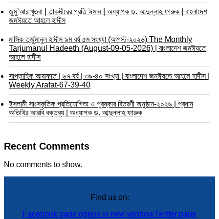
জুমু’আর খুতবা | তাকদীরের প্রতি ঈমান | অধ্যাপক ড. আব্দুল্লাহ ফারুক | বাংলাদেশ
জমঈয়তে আহলে হাদীস
মাসিক তর্জুমানুল হাদীস ৯ম বর্ষ ৫ম সংখ্যা (আগস্ট-২০২৬) The Monthly
Tarjumanul Hadeeth (August-09-05-2026) | বাংলাদেশ জমঈয়তে
আহলে হাদীস
সাপ্তাহিক আরাফাত | ৬৭ বর্ষ | ৩৯-৪০ সংখ্যা | বাংলাদেশ জমঈয়তে আহলে হাদীস |
Weekly Arafat-67-39-40
ইসলামী সাংস্কৃতিক প্রতিযোগিতা ও পুরষ্কার বিতরণী অনুষ্ঠান-২০২৬ | প্রধান
অতিথির আরবি বক্তব্য | অধ্যাপক ড. আব্দুল্লাহ ফারুক
Recent Comments
No comments to show.
Find us on:
Facebook page opens in new window
Twitter page