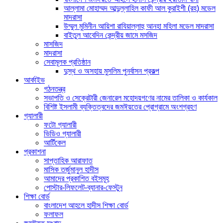
আল্লামা মোহাম্মদ আব্দুল্লাহিল কাফী আল কুরাইশী (রহ) মডেল
মাদরাসা
উম্মুল মুমিনীন আয়িশা রাযিয়াল্লাহু আনহা মহিলা মডেল মাদরাসা
বাইতুল আবেদিন কেন্দ্রীয় জামে মসজিদ
মাসজিদ
মাদরাসা
সেবামূলক প্রতিষ্ঠান
দুস্থ ও অসহায় মুসলিম পুনর্বাসন প্রকল্প
আর্কাইভ
গঠনতন্ত্র
সভাপতি ও সেক্রেটারী জেনারেল মহোদয়গণের নামের তালিকা ও কার্যকাল
বিশিষ্ট ইসলামী ব্যক্তিত্বদের জমঈয়তের প্রোগ্রামে অংশগ্রহণ
গ্যালারী
ফটো গ্যালারী
ভিডিও গ্যালারী
আর্টিকেল
প্রকাশনা
সাপ্তাহিক আরাফাত
মাসিক তর্জুমানুল হাদীস
আমাদের প্রকাশিত বইসমূহ
পোস্টার-লিফলেট-ব্যানার-ফেস্টুন
শিক্ষা বোর্ড
বাংলাদেশ আহলে হাদীস শিক্ষা বোর্ড
ফলাফল