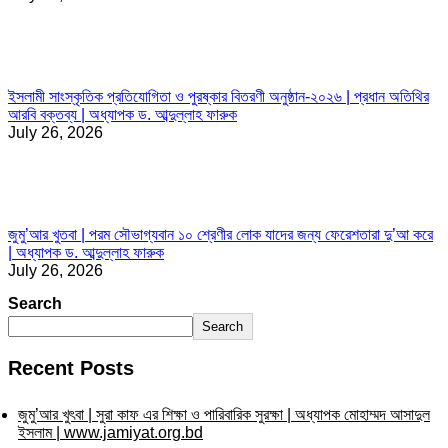
ইসলামী সাংস্কৃতিক প্রতিযোগিতা ও পুরষ্কার বিতরণী অনুষ্ঠান-২০২৬ | প্রধান অতিথির
আরবি বক্তব্য | অধ্যাপক ড. আব্দুল্লাহ ফারুক
July 26, 2026
জুমু’আর খুতবা | পরম সৌভাগ্যবান ১০ শ্রেণীর লোক যাদের জন্য ফেরেশতারা দু’আ করে
| অধ্যাপক ড. আব্দুল্লাহ ফারুক
July 26, 2026
Search
Search
Recent Posts
জুমু’আর খুৎবা | সুরা কাফ এর শিক্ষা ও পারিবারিক সুরক্ষা | অধ্যাপক মোহাম্মদ আসাদুল
ইসলাম | www.jamiyat.org.bd