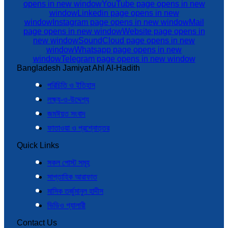
opens in new window
YouTube page opens in new
window
Linkedin page opens in new
window
Instagram page opens in new window
Mail
page opens in new window
Website page opens in
new window
SoundCloud page opens in new
window
Whatsapp page opens in new
window
Telegram page opens in new window
Bangladesh Jamiyat Ahl Al-Hadith
পরিচিতি ও ইতিহাস
লক্ষ্য-ও-উদ্দেশ্য
জমঈয়ত সংবাদ
ফাতাওয়া ও প্রশ্নোত্তর
Quick Links
সকল পোস্ট সমূহ
সাপ্তাহিক আরাফাত
মাসিক তর্জুমানুল হাদীস
ভিডিও গ্যালারী
Contact Us