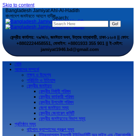
Skip to content
Bangladesh Jamiyat Ahl-Al-Hadith
বাংলাদেশ জমঈয়তে আহলে হাদীস
Search:
কেন্দ্রীয় কার্যালয়: ৭৯/ক/৩, জমঈয়ত ভবন, উত্তর যাত্রাবাড়ী, ঢাকা-১২০৪ || ফোন:
+8802224458551, মোবাইল: +8801933 355 901 || ই-মেইল:
jamiyat1946.bd@gmail.com
হোম
আমাদের সম্পর্কে
লক্ষ্য ও উদ্দেশ্য
পরিচিতি ও ইতিহাস
কেন্দ্রীয় জমঈয়ত
কেন্দ্রীয় নির্বাহী পরিষদ
কেন্দ্রীয় কার্যকারী পরিষদ
কেন্দ্রীয় উপদেষ্টা পরিষদ
জেলা জমঈয়ত সমূহ
কেন্দ্রীয় জেনারেল কমিটি
কেন্দ্রীয় জমঈয়তের বিভাগ সমূহ
প্রতিষ্ঠান সমূহ
বাইপাল ক্যাম্পাসের প্রকল্প সমূহ
ইন্টারন্যাশনাল ইসলামী ইউনিভার্সিটি অব সাইন্স এন্ড টেকনোলজি