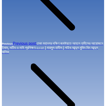
Previous post:
ঢাকা মহানগর দক্ষিণ জমঈয়তে আহলে হাদীসের আয়োজনে
Previous
ইমাম, খতীব ও দাঈ প্রশিক্ষণ-২০২৫ | দারসুল হাদীস | শাইখ আব্দুল মুমিন বিন আব্দুল
খালিক