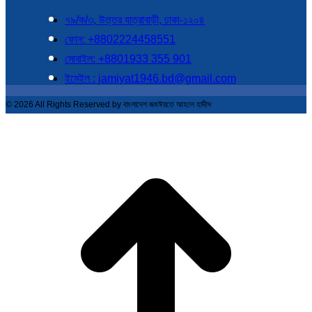
৭৯/ক/৩, উত্তর যাত্রাবাড়ী, ঢাকা-১২০৪
ফোন: +8802224458551
মোবাইল: +8801933 355 901
ইমেইল : jamiyat1946.bd@gmail.com
© 2026 All Rights Reserved by বাংলাদেশ জমঈয়তে আহলে হাদীস