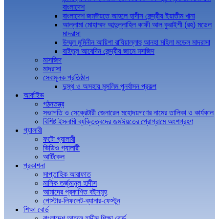
বাংলাদেশ
বাংলাদেশ জমঈয়তে আহলে হাদীস কেন্দ্রীয় ইয়াতীম খানা
আল্লামা মোহাম্মদ আব্দুল্লাহিল কাফী আল কুরাইশী (রহ) মডেল
মাদরাসা
উম্মুল মুমিনীন আয়িশা রাযিয়াল্লাহু আনহা মহিলা মডেল মাদরাসা
বাইতুল আবেদিন কেন্দ্রীয় জামে মসজিদ
মাসজিদ
মাদরাসা
সেবামূলক প্রতিষ্ঠান
দুস্থ ও অসহায় মুসলিম পুনর্বাসন প্রকল্প
আর্কাইভ
গঠনতন্ত্র
সভাপতি ও সেক্রেটারী জেনারেল মহোদয়গণের নামের তালিকা ও কার্যকাল
বিশিষ্ট ইসলামী ব্যক্তিত্বদের জমঈয়তের প্রোগ্রামে অংশগ্রহণ
গ্যালারী
ফটো গ্যালারী
ভিডিও গ্যালারী
আর্টিকেল
প্রকাশনা
সাপ্তাহিক আরাফাত
মাসিক তর্জুমানুল হাদীস
আমাদের প্রকাশিত বইসমূহ
পোস্টার-লিফলেট-ব্যানার-ফেস্টুন
শিক্ষা বোর্ড
বাংলাদেশ আহলে হাদীস শিক্ষা বোর্ড