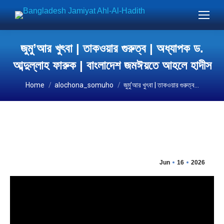
জুমু’আর খুৎবা | তাকওয়ার গুরুত্ব | অধ্যাপক ড.
আব্দুল্লাহ ফারুক | বাংলাদেশ জমঈয়তে আহলে হাদীস
You are here:
Home
alochona_somuho
জুমু’আর খুৎবা | তাকওয়ার গুরুত্ব…
Jun
16
2026