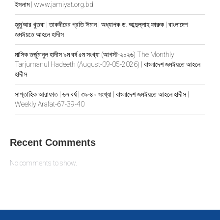
ইসলাম | www.jamiyat.org.bd
জুমু’আর খুতবা | তাকদীরের প্রতি ঈমান | অধ্যাপক ড. আব্দুল্লাহ ফারুক | বাংলাদেশ
জমঈয়তে আহলে হাদীস
মাসিক তর্জুমানুল হাদীস ৯ম বর্ষ ৫ম সংখ্যা (আগস্ট-২০২৬) The Monthly
Tarjumanul Hadeeth (August-09-05-2026) | বাংলাদেশ জমঈয়তে আহলে
হাদীস
সাপ্তাহিক আরাফাত | ৬৭ বর্ষ | ৩৯-৪০ সংখ্যা | বাংলাদেশ জমঈয়তে আহলে হাদীস |
Weekly Arafat-67-39-40
Recent Comments
No comments to show.