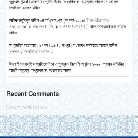
জুমু’আর খুতবা | তাকদীরের প্রতি ঈমান | অধ্যাপক ড. আব্দুল্লাহ ফারুক | বাংলাদেশ
জমঈয়তে আহলে হাদীস
মাসিক তর্জুমানুল হাদীস ৯ম বর্ষ ৫ম সংখ্যা (আগস্ট-২০২৬) The Monthly
Tarjumanul Hadeeth (August-09-05-2026) | বাংলাদেশ জমঈয়তে আহলে
হাদীস
সাপ্তাহিক আরাফাত | ৬৭ বর্ষ | ৩৯-৪০ সংখ্যা | বাংলাদেশ জমঈয়তে আহলে হাদীস |
Weekly Arafat-67-39-40
ইসলামী সাংস্কৃতিক প্রতিযোগিতা ও পুরষ্কার বিতরণী অনুষ্ঠান-২০২৬ | প্রধান অতিথির
আরবি বক্তব্য | অধ্যাপক ড. আব্দুল্লাহ ফারুক
Recent Comments
No comments to show.