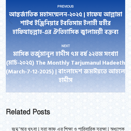
Post
PREVIOUS
navigation
আন্তর্জাতিক মহাসম্মেলন-২০২৫ | হাফেয আল্লামা
শাইখ ইঞ্জিনিয়ার ইবতিসাম ইলাহী যহীর
Previous
হাফিযাহুল্লাহ-এর ঐতিহাসিক জ্বালাময়ী বক্তব্য
post:
NEXT
মাসিক তর্জুমানুল হাদীস ৭ম বর্ষ ১২তম সংখ্যা
(মার্চ-২০২৫) The Monthly Tarjumanul Hadeeth
Next
(March-7-12-2025) | বাংলাদেশ জমঈয়তে আহলে
post:
হাদীস
Related Posts
জুমু’আর খুৎবা | সুরা কাফ এর শিক্ষা ও পারিবারিক সুরক্ষা | অধ্যাপক