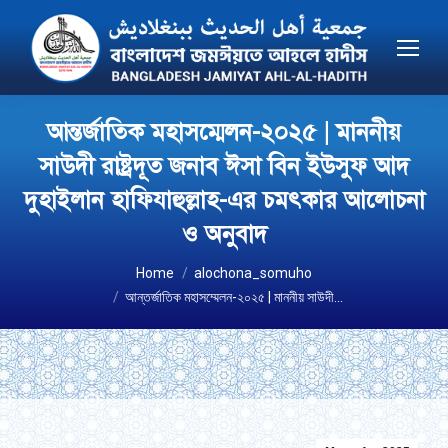
আন্তর্জাতিক মহাসম্মেলন-২০২৫ | মাননীয়
সাউদী রাষ্ট্রদূত জনাব ঈসা বিন ইউসুফ আদ
দুহাইলান হাফিযাহুল্লাহ-এর চমৎকার আলোচনা
ও অনুবাদ
You are here:
Home
alochona_somuho
আন্তর্জাতিক মহাসম্মেলন-২০২৫ | মাননীয় সাউদী…