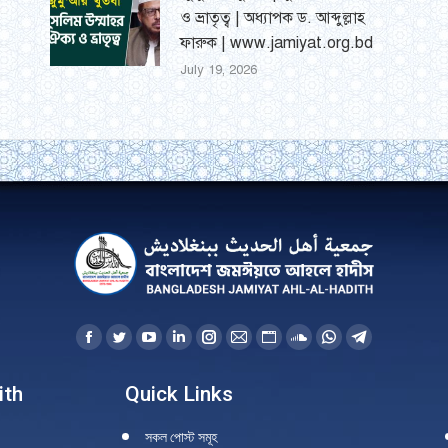
ও ভ্রাতৃত্ব | অধ্যাপক ড. আব্দুল্লাহ
ফারুক | www.jamiyat.org.bd
July 19, 2026
Facebook
Twitter
YouTube
Linkedin
Instagram
Mail
Website
SoundCloud
Whatsapp
Telegram
page
page
page
page
page
page
page
page
page
page
ith
Quick Links
opens
opens
opens
opens
opens
opens
opens
opens
opens
opens
in
in
in
in
in
in
in
in
in
in
সকল পোস্ট সমূহ