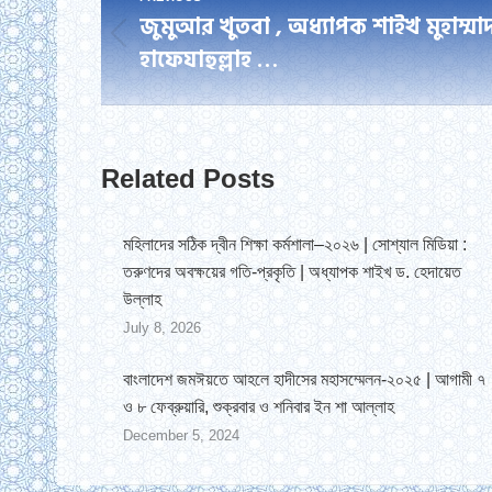
জুমুআর খুতবা , অধ্যাপক শাইখ মুহাম্
navigation
Previous
হাফেযাহুল্লাহ …
post:
Related Posts
মহিলাদের সঠিক দ্বীন শিক্ষা কর্মশালা–২০২৬ | সোশ্যাল মিডিয়া :
তরুণদের অবক্ষয়ের গতি-প্রকৃতি | অধ্যাপক শাইখ ড. হেদায়েত
উল্লাহ
July 8, 2026
বাংলাদেশ জমঈয়তে আহলে হাদীসের মহাসম্মেলন-২০২৫ | আগামী ৭
ও ৮ ফেব্রুয়ারি, শুক্রবার ও শনিবার ইন শা আল্লাহ
December 5, 2024