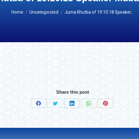
You are here:
Home
Uncategorized
Juma Khutba of 19.10.18 Speaker…
Share this post
Share
Share
Share
Share
Share
on
on
on
on
on
Facebook
Twitter
LinkedIn
WhatsApp
Pinterest