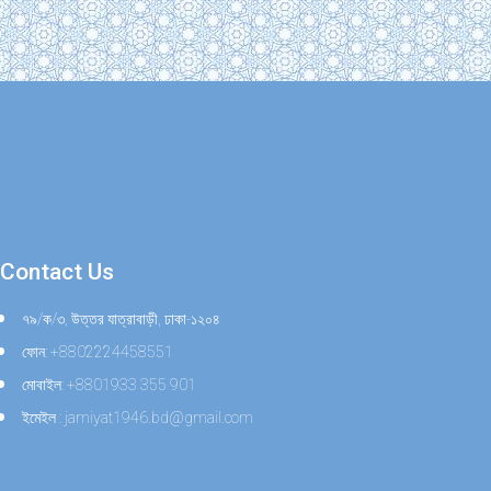
Contact Us
৭৯/ক/৩, উত্তর যাত্রাবাড়ী, ঢাকা-১২০৪
ফোন: +8802224458551
মোবাইল: +8801933 355 901
ইমেইল : jamiyat1946.bd@gmail.com