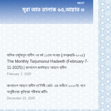
NEXT
সূরা আত তালাক ৬৫,আয়াত ৩
মাসিক তর্জুমানুল হাদীস ৭ম বর্ষ ১১তম সংখ্যা (ফেব্রুয়ারি-২০২৫)
The Monthly Tarjumanul Hadeeth (February-7-
11-2025) | বাংলাদেশ জমঈয়তে আহলে হাদীস
February 2, 2025
বাংলাদেশ আহলে হাদীস তা’লিমী বোর্ড- এর অধীনে ২০২০ইং সনে
অনুষ্ঠিতব্য কুল্লিয়া পরীক্ষার রুটিন
December 23, 2020