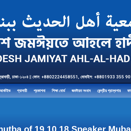
উত্তর যাত্রাবাড়ী, ঢাকা-১২০৪ || ফোন: +8802224458551, মোবাইল: +8801933 3
আর্কাইভ
গ্যালারী
প্রকাশনা
শিক্ষা বোর্ড
জমঈয়ত সংবাদ
কেন্দ্রীয় গ্রান্থগার
ফা
utba of 19.10.18 Speaker Mubar