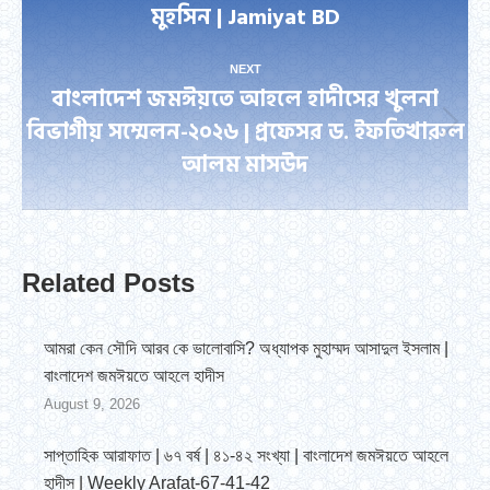
মুহসিন | Jamiyat BD
post:
NEXT
বাংলাদেশ জমঈয়তে আহলে হাদীসের খুলনা
বিভাগীয় সম্মেলন-২০২৬ | প্রফেসর ড. ইফতিখারুল
Next
আলম মাসউদ
post:
Related Posts
আমরা কেন সৌদি আরব কে ভালোবাসি? অধ্যাপক মুহাম্মদ আসাদুল ইসলাম |
বাংলাদেশ জমঈয়তে আহলে হাদীস
August 9, 2026
সাপ্তাহিক আরাফাত | ৬৭ বর্ষ | ৪১-৪২ সংখ্যা | বাংলাদেশ জমঈয়তে আহলে
হাদীস | Weekly Arafat-67-41-42