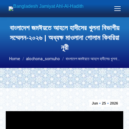
বাংলাদেশ জমঈয়তে আহলে হাদীসের খুলনা বিভাগীয়
সম্মেলন-২০২৬ | অধ্যক্ষ মাওলানা গোলাম কিবরিয়া
নূরী
You are here:
Home
alochona_somuho
বাংলাদেশ জমঈয়তে আহলে হাদীসের খুলনা…
Jun
25
2026