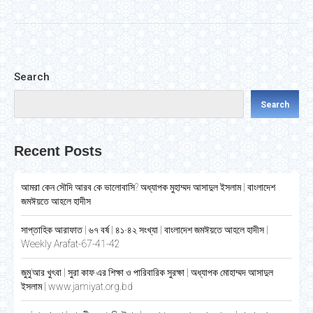
Search
Search
Recent Posts
আমরা কেন সৌদি আরব কে ভালোবাসি? অধ্যাপক মুহাম্মদ আসাদুল ইসলাম | বাংলাদেশ
জমঈয়তে আহলে হাদীস
সাপ্তাহিক আরাফাত | ৬৭ বর্ষ | ৪১-৪২ সংখ্যা | বাংলাদেশ জমঈয়তে আহলে হাদীস |
Weekly Arafat-67-41-42
জুমু’আর খুৎবা | সুরা কাফ এর শিক্ষা ও পারিবারিক সুরক্ষা | অধ্যাপক মোহাম্মদ আসাদুল
ইসলাম | www.jamiyat.org.bd