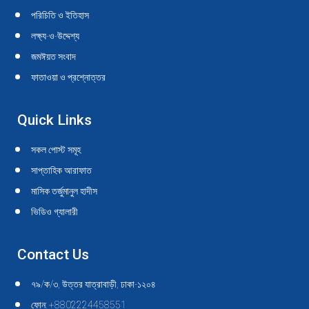
in
in
in
in
in
in
in
in
in
in
পরিচিতি ও ইতিহাস
new
new
new
new
new
new
new
new
new
new
লক্ষ্য-ও-উদ্দেশ্য
window
window
window
window
window
window
window
window
window
window
জমঈয়ত সংবাদ
ফাতাওয়া ও প্রশ্নোত্তর
Quick Links
সকল পোস্ট সমূহ
সাপ্তাহিক আরাফাত
মাসিক তর্জুমানুল হাদীস
ভিডিও গ্যালারী
Contact Us
৭৯/ক/৩, উত্তর যাত্রাবাড়ী, ঢাকা-১২০৪
ফোন: +8802224458551