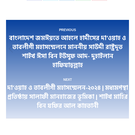
on
on
on
on
on
Facebook
Twitter
LinkedIn
WhatsApp
Pinterest
Post
PREVIOUS
বাংলাদেশ জমঈয়তে আহলে হাদীসের দা’ওয়াহ ও
navigation
তাবলীগী মহাসম্মেলনে মাননীয় সাউদী রাষ্ট্রদূত
Previous
শাইখ ঈসা বিন ইউসুফ আদ- দুহাইলান
post:
হাফিযাহুল্লাহ
NEXT
দা’ওয়াহ ও তাবলীগী মহাসম্মেলন-২০২৪ | মধ্যমপন্থা
প্রতিষ্ঠায় সালাফী মানহাজের ভূমিকা | শাইখ মাহির
Next
বিন যফির আল কাহতানী
post: