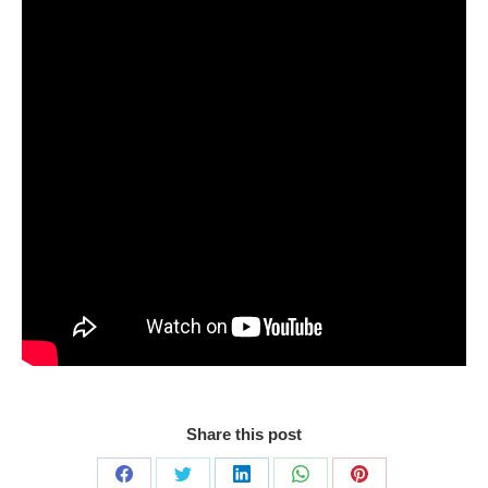
Share this post
Share
Share
Share
Share
Share