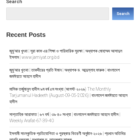
Search
Search
Recent Posts
জুমু’আর খুৎবা | সুরা কাফ এর শিক্ষা ও পারিবারিক সুরক্ষা | অধ্যাপক মোহাম্মদ আসাদুল
ইসলাম | www.jamiyat.org.bd
জুমু’আর খুতবা | তাকদীরের প্রতি ঈমান | অধ্যাপক ড. আব্দুল্লাহ ফারুক | বাংলাদেশ
জমঈয়তে আহলে হাদীস
মাসিক তর্জুমানুল হাদীস ৯ম বর্ষ ৫ম সংখ্যা (আগস্ট-২০২৬) The Monthly
Tarjumanul Hadeeth (August-09-05-2026) | বাংলাদেশ জমঈয়তে আহলে
হাদীস
সাপ্তাহিক আরাফাত | ৬৭ বর্ষ | ৩৯-৪০ সংখ্যা | বাংলাদেশ জমঈয়তে আহলে হাদীস |
Weekly Arafat-67-39-40
ইসলামী সাংস্কৃতিক প্রতিযোগিতা ও পুরষ্কার বিতরণী অনুষ্ঠান-২০২৬ | প্রধান অতিথির
আরবি বক্তব্য | অধ্যাপক ড. আব্দুল্লাহ ফারুক