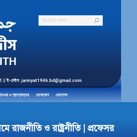
Search:
55 901 || ই-মেইল: jamiyat1946.bd@gmail.com
তাওয়া ও প্রশ্নোত্তর
যোগাযোগ
ডোনেশন
াজনীতি ও রাষ্ট্রনীতি | প্রফেসর