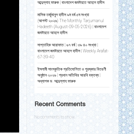
আব্দুল্লাহ ফারুক | বাংলাদেশ জমঈয়তে আহলে হাদীস
মাসিক তর্জুমানুল হাদীস ৯ম বর্ষ ৫ম সংখ্যা
(আগস্ট-২০২৬) The Monthly Tarjumanul
Hadeeth (August-09-05-2026) | বাংলাদেশ
জমঈয়তে আহলে হাদীস
সাপ্তাহিক আরাফাত | ৬৭ বর্ষ | ৩৯-৪০ সংখ্যা |
বাংলাদেশ জমঈয়তে আহলে হাদীস | Weekly Arafat-
67-39-40
ইসলামী সাংস্কৃতিক প্রতিযোগিতা ও পুরষ্কার বিতরণী
অনুষ্ঠান-২০২৬ | প্রধান অতিথির আরবি বক্তব্য |
অধ্যাপক ড. আব্দুল্লাহ ফারুক
Recent Comments
No comments to show.