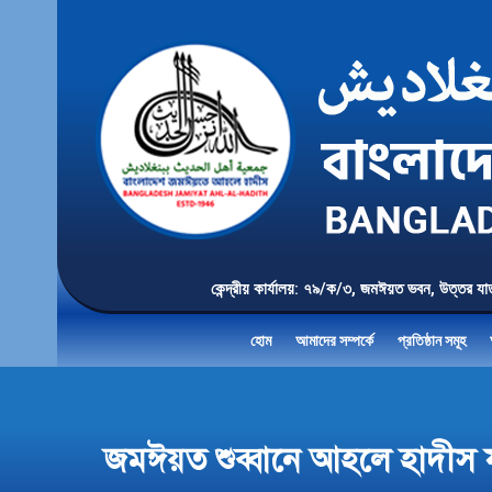
কেন্দ্রীয় কার্যালয়: ৭৯/ক/৩, জমঈয়ত ভবন, 
হোম
আমাদের সম্পর্কে
প্রতিষ্ঠান সমূহ
জমঈয়ত শুব্বানে আহলে হাদীস য