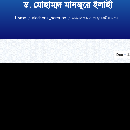
ড. মোহাম্মদ মানজুরে ইলাহী
You are here:
Home
alochona_somuho
জমঈয়ত শুব্বানে আহলে হাদীস যশোর…
Dec
1