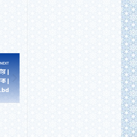
NEXT
ায় |
ুক |
.bd