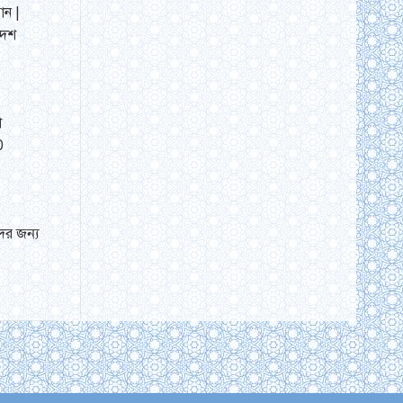
ান |
দেশ
শ
0
ের জন্য