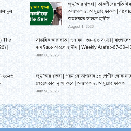
জুমু’আর খুতবা | তাকদীরের প্রতি ঈম
 আসাদুল
অধ্যাপক ড. আব্দুল্লাহ ফারুক | বাংলা
জমঈয়তে আহলে হাদীস
August 1, 2026
৬) The
সাপ্তাহিক আরাফাত | ৬৭ বর্ষ | ৩৯-৪০ সংখ্যা | বাংলাদে
6) |
জমঈয়তে আহলে হাদীস | Weekly Arafat-67-39-4
July 30, 2026
ঠান-২০২৬
জুমু’আর খুতবা | পরম সৌভাগ্যবান ১০ শ্রেণীর লোক যাদ
ক
ফেরেশতারা দু’আ করে | অধ্যাপক ড. আব্দুল্লাহ ফারুক
July 26, 2026