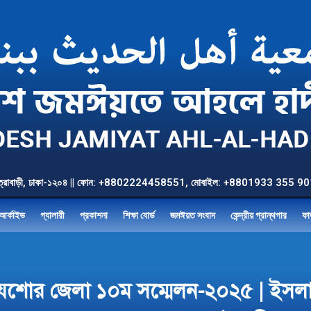
উত্তর যাত্রাবাড়ী, ঢাকা-১২০৪ || ফোন: +8802224458551, মোবাইল: +8801933 3
আর্কাইভ
গ্যালারী
প্রকাশনা
শিক্ষা বোর্ড
জমঈয়ত সংবাদ
কেন্দ্রীয় গ্রান্থগার
ফা
শোর জেলা ১০ম সম্মেলন-২০২৫ | ইসলামে র