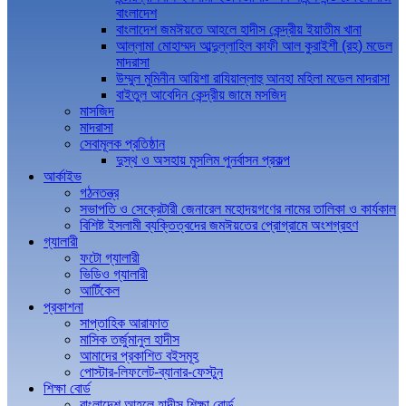
বাংলাদেশ
বাংলাদেশ জমঈয়তে আহলে হাদীস কেন্দ্রীয় ইয়াতীম খানা
আল্লামা মোহাম্মদ আব্দুল্লাহিল কাফী আল কুরাইশী (রহ) মডেল
মাদরাসা
উম্মুল মুমিনীন আয়িশা রাযিয়াল্লাহু আনহা মহিলা মডেল মাদরাসা
বাইতুল আবেদিন কেন্দ্রীয় জামে মসজিদ
মাসজিদ
মাদরাসা
সেবামূলক প্রতিষ্ঠান
দুস্থ ও অসহায় মুসলিম পুনর্বাসন প্রকল্প
আর্কাইভ
গঠনতন্ত্র
সভাপতি ও সেক্রেটারী জেনারেল মহোদয়গণের নামের তালিকা ও কার্যকাল
বিশিষ্ট ইসলামী ব্যক্তিত্বদের জমঈয়তের প্রোগ্রামে অংশগ্রহণ
গ্যালারী
ফটো গ্যালারী
ভিডিও গ্যালারী
আর্টিকেল
প্রকাশনা
সাপ্তাহিক আরাফাত
মাসিক তর্জুমানুল হাদীস
আমাদের প্রকাশিত বইসমূহ
পোস্টার-লিফলেট-ব্যানার-ফেস্টুন
শিক্ষা বোর্ড
বাংলাদেশ আহলে হাদীস শিক্ষা বোর্ড