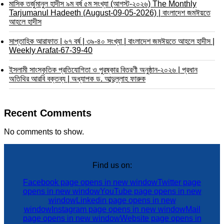
মাসিক তর্জুমানুল হাদীস ৯ম বর্ষ ৫ম সংখ্যা (আগস্ট-২০২৬) The Monthly
Tarjumanul Hadeeth (August-09-05-2026) | বাংলাদেশ জমঈয়তে
আহলে হাদীস
সাপ্তাহিক আরাফাত | ৬৭ বর্ষ | ৩৯-৪০ সংখ্যা | বাংলাদেশ জমঈয়তে আহলে হাদীস |
Weekly Arafat-67-39-40
ইসলামী সাংস্কৃতিক প্রতিযোগিতা ও পুরষ্কার বিতরণী অনুষ্ঠান-২০২৬ | প্রধান
অতিথির আরবি বক্তব্য | অধ্যাপক ড. আব্দুল্লাহ ফারুক
Recent Comments
No comments to show.
Find us on:
Facebook page opens in new window
Twitter page
opens in new window
YouTube page opens in new
window
Linkedin page opens in new
window
Instagram page opens in new window
Mail
page opens in new window
Website page opens in