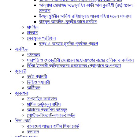
আল্লামা মোহাম্মদ আব্দুল্লাহিল কাফী আল কুরাইশী (রহ) মডেল
মাদরাসা
উম্মুল মুমিনীন আয়িশা রাযিয়াল্লাহু আনহা মহিলা মডেল মাদরাসা
বাইতুল আবেদিন কেন্দ্রীয় জামে মসজিদ
মাসজিদ
মাদরাসা
সেবামূলক প্রতিষ্ঠান
দুস্থ ও অসহায় মুসলিম পুনর্বাসন প্রকল্প
আর্কাইভ
গঠনতন্ত্র
সভাপতি ও সেক্রেটারী জেনারেল মহোদয়গণের নামের তালিকা ও কার্যকাল
বিশিষ্ট ইসলামী ব্যক্তিত্বদের জমঈয়তের প্রোগ্রামে অংশগ্রহণ
গ্যালারী
ফটো গ্যালারী
ভিডিও গ্যালারী
আর্টিকেল
প্রকাশনা
সাপ্তাহিক আরাফাত
মাসিক তর্জুমানুল হাদীস
আমাদের প্রকাশিত বইসমূহ
পোস্টার-লিফলেট-ব্যানার-ফেস্টুন
শিক্ষা বোর্ড
বাংলাদেশ আহলে হাদীস শিক্ষা বোর্ড
ফলাফল