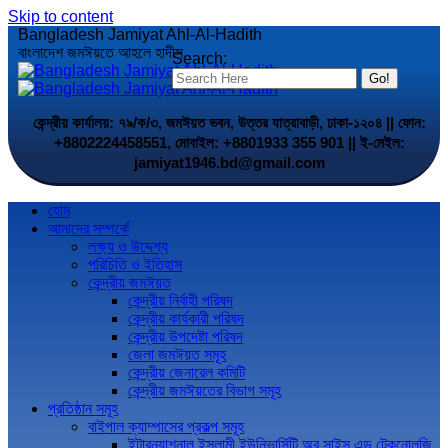
Skip to content
Bangladesh Jamiyat Ahl-Al-Hadith
বাংলাদেশ জমঈয়তে আহলে হাদীস
Search:
কেন্দ্রীয় কার্যালয়: ৭৯/ক/৩, জমঈয়ত ভবন, উত্তর যাত্রাবাড়ী, ঢাকা-১২০৪ || ফোন:
+8802224458551, মোবাইল: +8801933 355 901 || ই-মেইল:
jamiyat1946.bd@gmail.com
হোম
আমাদের সম্পর্কে
লক্ষ্য ও উদ্দেশ্য
পরিচিতি ও ইতিহাস
কেন্দ্রীয় জমঈয়ত
কেন্দ্রীয় নির্বাহী পরিষদ
কেন্দ্রীয় কার্যকারী পরিষদ
কেন্দ্রীয় উপদেষ্টা পরিষদ
জেলা জমঈয়ত সমূহ
কেন্দ্রীয় জেনারেল কমিটি
কেন্দ্রীয় জমঈয়তের বিভাগ সমূহ
প্রতিষ্ঠান সমূহ
বাইপাল ক্যাম্পাসের প্রকল্প সমূহ
ইন্টারন্যাশনাল ইসলামী ইউনিভার্সিটি অব সাইন্স এন্ড টেকনোলজি