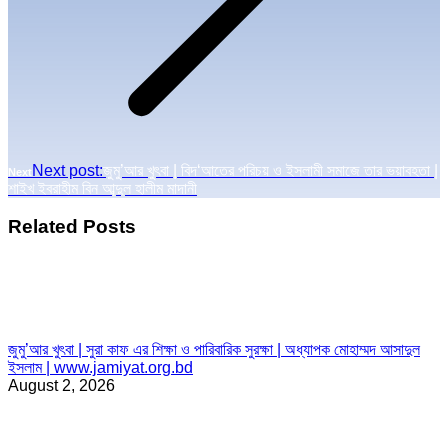
Next post:
জুমু’আর খুৎবা | বিদ‘আতের পরিচয় ও ইসলামী সমাজে তার ভয়াবহতা |
Next
শাইখ ইবরাহীম বিন আব্দুল হালীম মাদানী
Related Posts
জুমু’আর খুৎবা | সুরা কাফ এর শিক্ষা ও পারিবারিক সুরক্ষা | অধ্যাপক মোহাম্মদ আসাদুল
ইসলাম | www.jamiyat.org.bd
August 2, 2026