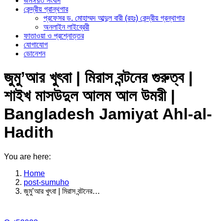
জমঈয়ত সংবাদ
কেন্দ্রীয় গ্রান্থগার
প্রফেসর ড. মোহাম্মদ আব্দুল বারী (রহঃ) কেন্দ্রীয় গ্রন্থাগার
অনলাইন লাইব্রেরী
ফাতাওয়া ও প্রশ্নোত্তর
যোগাযোগ
ডোনেশন
জুমু’আর খুৎবা | মিরাস বন্টনের গুরুত্ব |
শাইখ মাসউদুল আলম আল উমরী |
Bangladesh Jamiyat Ahl-al-
Hadith
You are here:
Home
post-sumuho
জুমু’আর খুৎবা | মিরাস বন্টনের…