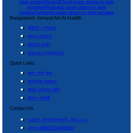
new window
SoundCloud page opens in new
window
Whatsapp page opens in new
window
Telegram page opens in new window
Bangladesh Jamiyat Ahl Al-Hadith
পরিচিতি ও ইতিহাস
লক্ষ্য-ও-উদ্দেশ্য
জমঈয়ত সংবাদ
ফাতাওয়া ও প্রশ্নোত্তর
Quick Links
সকল পোস্ট সমূহ
সাপ্তাহিক আরাফাত
মাসিক তর্জুমানুল হাদীস
ভিডিও গ্যালারী
Contact Us
৭৯/ক/৩, উত্তর যাত্রাবাড়ী, ঢাকা-১২০৪
ফোন: +8802224458551