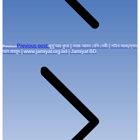
Previous post:
জুমু’আর খুৎবা | সহজ আমল বেশি নেকী | শাইখ আবদুল্লাহ
Previous
আল মাহমুদ | www.jamiyat.org.bd | Jamiyat BD