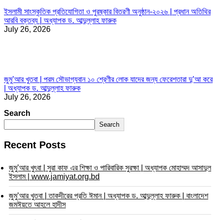
ইসলামী সাংস্কৃতিক প্রতিযোগিতা ও পুরষ্কার বিতরণী অনুষ্ঠান-২০২৬ | প্রধান অতিথির
আরবি বক্তব্য | অধ্যাপক ড. আব্দুল্লাহ ফারুক
July 26, 2026
জুমু’আর খুতবা | পরম সৌভাগ্যবান ১০ শ্রেণীর লোক যাদের জন্য ফেরেশতারা দু’আ করে
| অধ্যাপক ড. আব্দুল্লাহ ফারুক
July 26, 2026
Search
Search
Recent Posts
জুমু’আর খুৎবা | সুরা কাফ এর শিক্ষা ও পারিবারিক সুরক্ষা | অধ্যাপক মোহাম্মদ আসাদুল
ইসলাম | www.jamiyat.org.bd
জুমু’আর খুতবা | তাকদীরের প্রতি ঈমান | অধ্যাপক ড. আব্দুল্লাহ ফারুক | বাংলাদেশ
জমঈয়তে আহলে হাদীস