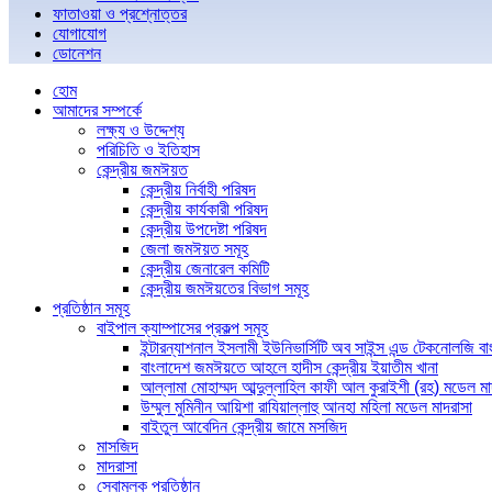
ফাতাওয়া ও প্রশ্নোত্তর
যোগাযোগ
ডোনেশন
হোম
আমাদের সম্পর্কে
লক্ষ্য ও উদ্দেশ্য
পরিচিতি ও ইতিহাস
কেন্দ্রীয় জমঈয়ত
কেন্দ্রীয় নির্বাহী পরিষদ
কেন্দ্রীয় কার্যকারী পরিষদ
কেন্দ্রীয় উপদেষ্টা পরিষদ
জেলা জমঈয়ত সমূহ
কেন্দ্রীয় জেনারেল কমিটি
কেন্দ্রীয় জমঈয়তের বিভাগ সমূহ
প্রতিষ্ঠান সমূহ
বাইপাল ক্যাম্পাসের প্রকল্প সমূহ
ইন্টারন্যাশনাল ইসলামী ইউনিভার্সিটি অব সাইন্স এন্ড টেকনোলজি ব
বাংলাদেশ জমঈয়তে আহলে হাদীস কেন্দ্রীয় ইয়াতীম খানা
আল্লামা মোহাম্মদ আব্দুল্লাহিল কাফী আল কুরাইশী (রহ) মডেল মা
উম্মুল মুমিনীন আয়িশা রাযিয়াল্লাহু আনহা মহিলা মডেল মাদরাসা
বাইতুল আবেদিন কেন্দ্রীয় জামে মসজিদ
মাসজিদ
মাদরাসা
সেবামূলক প্রতিষ্ঠান