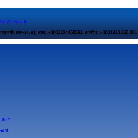
 উত্তর যাত্রাবাড়ী, ঢাকা-১২০৪ || ফোন: +8802224458551, মোবাইল: +8801933 35
াংলাদেশ
দরাসা