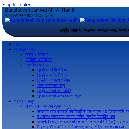
Skip to content
Bangladesh Jamiyat Ahl-Al-Hadith
বাংলাদেশ জমঈয়তে আহলে হাদীস
কেন্দ্রীয় কার্যালয়: ৭৯/ক/৩, জমঈয়ত ভবন,
হোম
আমাদের সম্পর্কে
লক্ষ্য ও উদ্দেশ্য
পরিচিতি ও ইতিহাস
কেন্দ্রীয় জমঈয়ত
কেন্দ্রীয় নির্বাহী পরিষদ
কেন্দ্রীয় কার্যকারী পরিষদ
কেন্দ্রীয় উপদেষ্টা পরিষদ
জেলা জমঈয়ত সমূহ
কেন্দ্রীয় জেনারেল কমিটি
কেন্দ্রীয় জমঈয়তের বিভাগ সমূহ
প্রতিষ্ঠান সমূহ
বাইপাল ক্যাম্পাসের প্রকল্প সমূহ
ইন্টারন্যাশনাল ইসলামী ইউনিভার্সিটি অব সাইন্স এন্ড টেকনোলজি ব
বাংলাদেশ জমঈয়তে আহলে হাদীস কেন্দ্রীয় ইয়াতীম খানা
আল্লামা মোহাম্মদ আব্দুল্লাহিল কাফী আল কুরাইশী (রহ) মডেল মা
উম্মুল মুমিনীন আয়িশা রাযিয়াল্লাহু আনহা মহিলা মডেল মাদরাসা