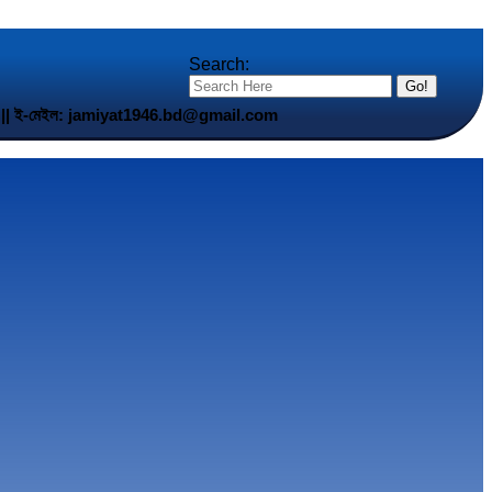
Search:
5 901 || ই-মেইল: jamiyat1946.bd@gmail.com