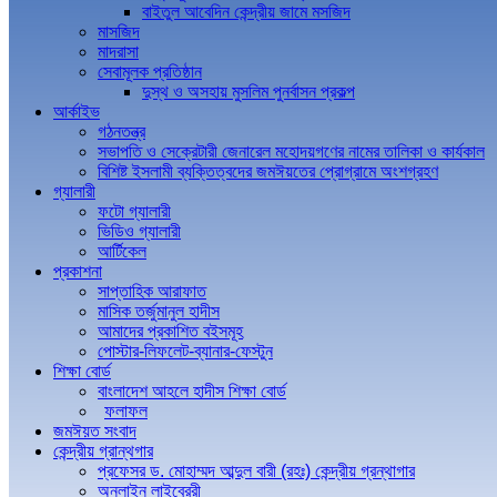
বাইতুল আবেদিন কেন্দ্রীয় জামে মসজিদ
মাসজিদ
মাদরাসা
সেবামূলক প্রতিষ্ঠান
দুস্থ ও অসহায় মুসলিম পুনর্বাসন প্রকল্প
আর্কাইভ
গঠনতন্ত্র
সভাপতি ও সেক্রেটারী জেনারেল মহোদয়গণের নামের তালিকা ও কার্যকাল
বিশিষ্ট ইসলামী ব্যক্তিত্বদের জমঈয়তের প্রোগ্রামে অংশগ্রহণ
গ্যালারী
ফটো গ্যালারী
ভিডিও গ্যালারী
আর্টিকেল
প্রকাশনা
সাপ্তাহিক আরাফাত
মাসিক তর্জুমানুল হাদীস
আমাদের প্রকাশিত বইসমূহ
পোস্টার-লিফলেট-ব্যানার-ফেস্টুন
শিক্ষা বোর্ড
বাংলাদেশ আহলে হাদীস শিক্ষা বোর্ড
ফলাফল
জমঈয়ত সংবাদ
কেন্দ্রীয় গ্রান্থগার
প্রফেসর ড. মোহাম্মদ আব্দুল বারী (রহঃ) কেন্দ্রীয় গ্রন্থাগার
অনলাইন লাইব্রেরী