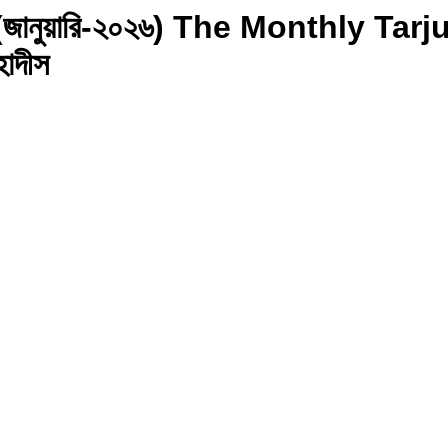
ম সংখ্যা (জানুয়ারি-২০২৬) The Month
াদীস