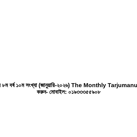
নুল হাদীস ৮ম বর্ষ ১০ম সংখ্যা (জানুয়ারি-২০২৬) The Monthly T
করুন- মোবাইল: ০১৯৩৩৩৫৫৯০৮