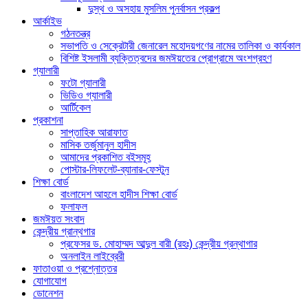
দুস্থ ও অসহায় মুসলিম পুনর্বাসন প্রকল্প
আর্কাইভ
গঠনতন্ত্র
সভাপতি ও সেক্রেটারী জেনারেল মহোদয়গণের নামের তালিকা ও কার্যকাল
বিশিষ্ট ইসলামী ব্যক্তিত্বদের জমঈয়তের প্রোগ্রামে অংশগ্রহণ
গ্যালারী
ফটো গ্যালারী
ভিডিও গ্যালারী
আর্টিকেল
প্রকাশনা
সাপ্তাহিক আরাফাত
মাসিক তর্জুমানুল হাদীস
আমাদের প্রকাশিত বইসমূহ
পোস্টার-লিফলেট-ব্যানার-ফেস্টুন
শিক্ষা বোর্ড
বাংলাদেশ আহলে হাদীস শিক্ষা বোর্ড
ফলাফল
জমঈয়ত সংবাদ
কেন্দ্রীয় গ্রান্থগার
প্রফেসর ড. মোহাম্মদ আব্দুল বারী (রহঃ) কেন্দ্রীয় গ্রন্থাগার
অনলাইন লাইব্রেরী
ফাতাওয়া ও প্রশ্নোত্তর
যোগাযোগ
ডোনেশন