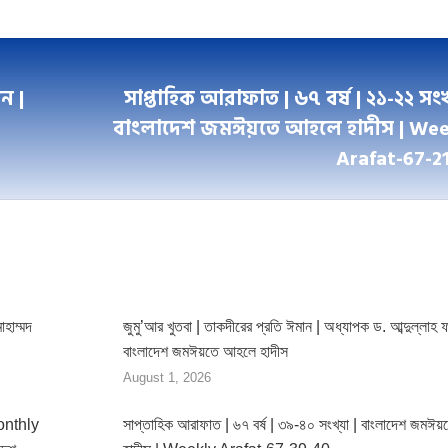
on
on
on
on
ebook
Twitter
LinkedIn
WhatsApp
Pinterest
ন |
সাপ্তাহিক আরাফাত | ৬৭ বর্ষ | ২১-২২ সংখ্
বাংলাদেশ জমঈয়তে আহলে হাদীস | Wee
Next
Arafat-67-2
post:
োহাম্মদ
জুমু’আর খুতবা | তাকদীরের প্রতি ঈমান | অধ্যাপক ড. আব্দুল্লাহ ফ
বাংলাদেশ জমঈয়তে আহলে হাদীস
August 1, 2026
Monthly
সাপ্তাহিক আরাফাত | ৬৭ বর্ষ | ৩৯-৪০ সংখ্যা | বাংলাদেশ জমঈ