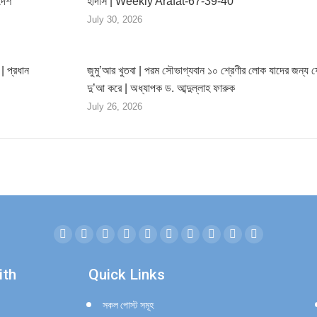
দেশ
হাদীস | Weekly Arafat-67-39-40
July 30, 2026
| প্রধান
জুমু’আর খুতবা | পরম সৌভাগ্যবান ১০ শ্রেণীর লোক যাদের জন্য 
দু’আ করে | অধ্যাপক ড. আব্দুল্লাহ ফারুক
July 26, 2026
Facebook
Twitter
YouTube
Linkedin
Instagram
Mail
Website
SoundCloud
Whatsapp
Telegram
page
page
page
page
page
page
page
page
page
page
ith
Quick Links
opens
opens
opens
opens
opens
opens
opens
opens
opens
opens
in
in
in
in
in
in
in
in
in
in
সকল পোস্ট সমূহ
new
new
new
new
new
new
new
new
new
new