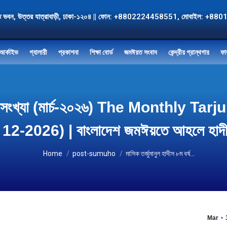
, জমঈয়ত ভবন, উত্তর যাত্রাবাড়ী, ঢাকা-১২০৪ || ফোন: +8802224458551, মোবাই
আর্কাইভ
গ্যালারী
প্রকাশনা
শিক্ষা বোর্ড
জমঈয়ত সংবাদ
কেন্দ্রীয় গ্রান্থগার
ফা
ষ ১২তম সংখ্যা (মার্চ-২০২৬) The Monthl
12-2026) | বাংলাদেশ জমঈয়তে আহলে হাদ
You are here:
Home
post-sumuho
মাসিক তর্জুমানুল হাদীস ৮ম বর্ষ…
Mar