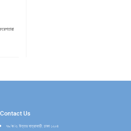
ফেরেশতারা
Contact Us
৭৯/ক/৩, উত্তর যাত্রাবাড়ী, ঢাকা-১২০৪