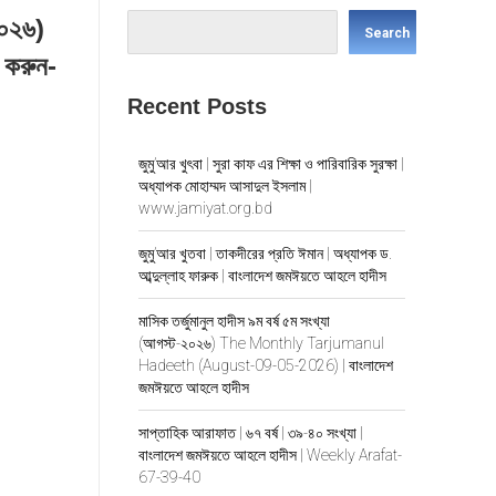
২০২৬)
Search
 করুন-
Recent Posts
জুমু’আর খুৎবা | সুরা কাফ এর শিক্ষা ও পারিবারিক সুরক্ষা |
অধ্যাপক মোহাম্মদ আসাদুল ইসলাম |
www.jamiyat.org.bd
জুমু’আর খুতবা | তাকদীরের প্রতি ঈমান | অধ্যাপক ড.
আব্দুল্লাহ ফারুক | বাংলাদেশ জমঈয়তে আহলে হাদীস
মাসিক তর্জুমানুল হাদীস ৯ম বর্ষ ৫ম সংখ্যা
(আগস্ট-২০২৬) The Monthly Tarjumanul
Hadeeth (August-09-05-2026) | বাংলাদেশ
জমঈয়তে আহলে হাদীস
সাপ্তাহিক আরাফাত | ৬৭ বর্ষ | ৩৯-৪০ সংখ্যা |
বাংলাদেশ জমঈয়তে আহলে হাদীস | Weekly Arafat-
67-39-40