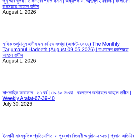
জুমু’আর খুতবা | তাকদীরের প্রতি ঈমান | অধ্যাপক ড. আব্দুল্লাহ ফারুক | বাংলাদেশ
জমঈয়তে আহলে হাদীস
August 1, 2026
মাসিক তর্জুমানুল হাদীস ৯ম বর্ষ ৫ম সংখ্যা (আগস্ট-২০২৬) The Monthly
Tarjumanul Hadeeth (August-09-05-2026) | বাংলাদেশ জমঈয়তে
আহলে হাদীস
August 1, 2026
সাপ্তাহিক আরাফাত | ৬৭ বর্ষ | ৩৯-৪০ সংখ্যা | বাংলাদেশ জমঈয়তে আহলে হাদীস |
Weekly Arafat-67-39-40
July 30, 2026
ইসলামী সাংস্কৃতিক প্রতিযোগিতা ও পুরষ্কার বিতরণী অনুষ্ঠান-২০২৬ | প্রধান অতিথির