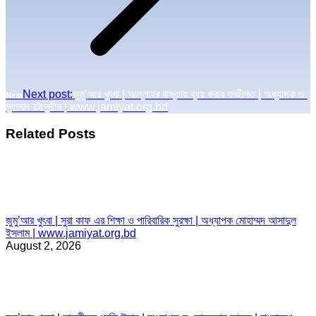
Next post:
জুমু’আর খুৎবা | আল্লাহর রাস্তায় ব্যয় করার ফজীলত | অধ্যাপক ড.
Next
মুহাম্মদ রঈসুদ্দীন | www.jamiyat.org.bd
Related Posts
জুমু’আর খুৎবা | সুরা কাফ এর শিক্ষা ও পারিবারিক সুরক্ষা | অধ্যাপক মোহাম্মদ আসাদুল
ইসলাম | www.jamiyat.org.bd
August 2, 2026