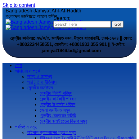
Skip to content
Bangladesh Jamiyat Ahl-Al-Hadith
বাংলাদেশ জমঈয়তে আহলে হাদীস
Search:
কেন্দ্রীয় কার্যালয়: ৭৯/ক/৩, জমঈয়ত ভবন, উত্তর যাত্রাবাড়ী, ঢাকা-১২০৪ || ফোন:
+8802224458551, মোবাইল: +8801933 355 901 || ই-মেইল:
jamiyat1946.bd@gmail.com
হোম
আমাদের সম্পর্কে
লক্ষ্য ও উদ্দেশ্য
পরিচিতি ও ইতিহাস
কেন্দ্রীয় জমঈয়ত
কেন্দ্রীয় নির্বাহী পরিষদ
কেন্দ্রীয় কার্যকারী পরিষদ
কেন্দ্রীয় উপদেষ্টা পরিষদ
জেলা জমঈয়ত সমূহ
কেন্দ্রীয় জেনারেল কমিটি
কেন্দ্রীয় জমঈয়তের বিভাগ সমূহ
প্রতিষ্ঠান সমূহ
বাইপাল ক্যাম্পাসের প্রকল্প সমূহ
ইন্টারন্যাশনাল ইসলামী ইউনিভার্সিটি অব সাইন্স এন্ড টেকনোলজি