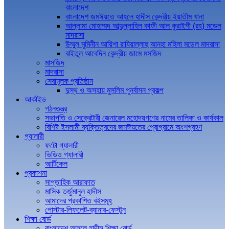
বাংলাদেশ
বাংলাদেশ জমঈয়তে আহলে হাদীস কেন্দ্রীয় ইয়াতীম খানা
আল্লামা মোহাম্মদ আব্দুল্লাহিল কাফী আল কুরাইশী (রহ) মডেল
মাদরাসা
উম্মুল মুমিনীন আয়িশা রাযিয়াল্লাহু আনহা মহিলা মডেল মাদরাসা
বাইতুল আবেদিন কেন্দ্রীয় জামে মসজিদ
মাসজিদ
মাদরাসা
সেবামূলক প্রতিষ্ঠান
দুস্থ ও অসহায় মুসলিম পুনর্বাসন প্রকল্প
আর্কাইভ
গঠনতন্ত্র
সভাপতি ও সেক্রেটারী জেনারেল মহোদয়গণের নামের তালিকা ও কার্যকাল
বিশিষ্ট ইসলামী ব্যক্তিত্বদের জমঈয়তের প্রোগ্রামে অংশগ্রহণ
গ্যালারী
ফটো গ্যালারী
ভিডিও গ্যালারী
আর্টিকেল
প্রকাশনা
সাপ্তাহিক আরাফাত
মাসিক তর্জুমানুল হাদীস
আমাদের প্রকাশিত বইসমূহ
পোস্টার-লিফলেট-ব্যানার-ফেস্টুন
শিক্ষা বোর্ড
বাংলাদেশ আহলে হাদীস শিক্ষা বোর্ড