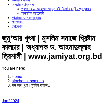
জমঈয়ত সংবাদ
কেন্দ্রীয় গ্রান্থগার
প্রফেসর ড. মোহাম্মদ আব্দুল বারী (রহঃ) কেন্দ্রীয় গ্রন্থাগার
অনলাইন লাইব্রেরী
ফাতাওয়া ও প্রশ্নোত্তর
যোগাযোগ
ডোনেশন
জুমু’আর খুৎবা | মুসলিম সমাজে খ্রিষ্টান
কালচার | অধ্যাপক ড. আহমাদুল্লাহ
ত্রিশালী | www.jamiyat.org.bd
You are here:
Home
alochona_somuho
জুমু’আর খুৎবা | মুসলিম সমাজে…
Jan
2
2024