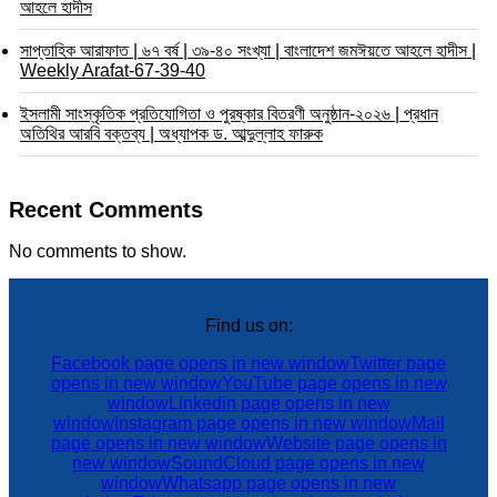
আহলে হাদীস
সাপ্তাহিক আরাফাত | ৬৭ বর্ষ | ৩৯-৪০ সংখ্যা | বাংলাদেশ জমঈয়তে আহলে হাদীস |
Weekly Arafat-67-39-40
ইসলামী সাংস্কৃতিক প্রতিযোগিতা ও পুরষ্কার বিতরণী অনুষ্ঠান-২০২৬ | প্রধান
অতিথির আরবি বক্তব্য | অধ্যাপক ড. আব্দুল্লাহ ফারুক
Recent Comments
No comments to show.
Find us on:
Facebook page opens in new window
Twitter page
opens in new window
YouTube page opens in new
window
Linkedin page opens in new
window
Instagram page opens in new window
Mail
page opens in new window
Website page opens in
new window
SoundCloud page opens in new
window
Whatsapp page opens in new