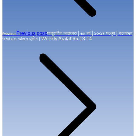
Previous post:
সাপ্তাহিক আরাফাত | ৬৫ বর্ষ | ১৩-১৪ সংখ্যা | বাংলাদেশ
Previous
জমঈয়তে আহলে হাদীস | Weekly Arafat-65-13-14