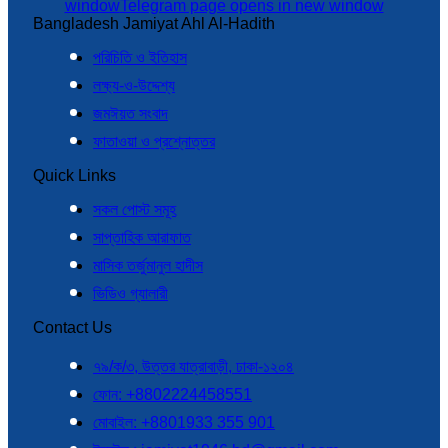
window
Telegram page opens in new window
Bangladesh Jamiyat Ahl Al-Hadith
পরিচিতি ও ইতিহাস
লক্ষ্য-ও-উদ্দেশ্য
জমঈয়ত সংবাদ
ফাতাওয়া ও প্রশ্নোত্তর
Quick Links
সকল পোস্ট সমূহ
সাপ্তাহিক আরাফাত
মাসিক তর্জুমানুল হাদীস
ভিডিও গ্যালারী
Contact Us
৭৯/ক/৩, উত্তর যাত্রাবাড়ী, ঢাকা-১২০৪
ফোন: +8802224458551
মোবাইল: +8801933 355 901