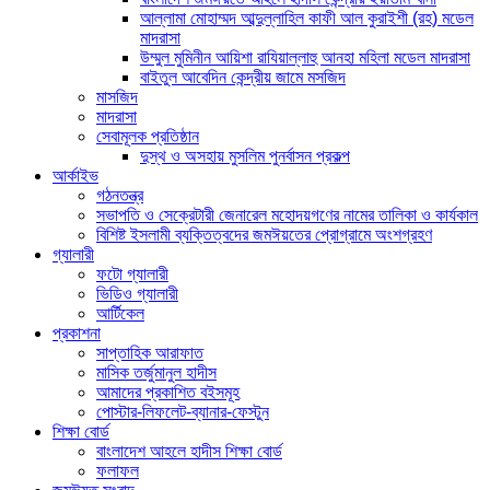
আল্লামা মোহাম্মদ আব্দুল্লাহিল কাফী আল কুরাইশী (রহ) মডেল
মাদরাসা
উম্মুল মুমিনীন আয়িশা রাযিয়াল্লাহু আনহা মহিলা মডেল মাদরাসা
বাইতুল আবেদিন কেন্দ্রীয় জামে মসজিদ
মাসজিদ
মাদরাসা
সেবামূলক প্রতিষ্ঠান
দুস্থ ও অসহায় মুসলিম পুনর্বাসন প্রকল্প
আর্কাইভ
গঠনতন্ত্র
সভাপতি ও সেক্রেটারী জেনারেল মহোদয়গণের নামের তালিকা ও কার্যকাল
বিশিষ্ট ইসলামী ব্যক্তিত্বদের জমঈয়তের প্রোগ্রামে অংশগ্রহণ
গ্যালারী
ফটো গ্যালারী
ভিডিও গ্যালারী
আর্টিকেল
প্রকাশনা
সাপ্তাহিক আরাফাত
মাসিক তর্জুমানুল হাদীস
আমাদের প্রকাশিত বইসমূহ
পোস্টার-লিফলেট-ব্যানার-ফেস্টুন
শিক্ষা বোর্ড
বাংলাদেশ আহলে হাদীস শিক্ষা বোর্ড
ফলাফল