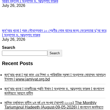
আরবি বক্তব্য | অধ্যাপক ড. আব্দুল্লাহ ফারুক
July 26, 2026
জুমু’আর খুতবা | পরম সৌভাগ্যবান ১০ শ্রেণীর লোক যাদের জন্য ফেরেশতারা দু’আ করে
| অধ্যাপক ড. আব্দুল্লাহ ফারুক
July 26, 2026
Search
Search
Recent Posts
জুমু’আর খুৎবা | সুরা কাফ এর শিক্ষা ও পারিবারিক সুরক্ষা | অধ্যাপক মোহাম্মদ আসাদুল
ইসলাম | www.jamiyat.org.bd
জুমু’আর খুতবা | তাকদীরের প্রতি ঈমান | অধ্যাপক ড. আব্দুল্লাহ ফারুক | বাংলাদেশ
জমঈয়তে আহলে হাদীস
মাসিক তর্জুমানুল হাদীস ৯ম বর্ষ ৫ম সংখ্যা (আগস্ট-২০২৬) The Monthly
Tarjumanul Hadeeth (August-09-05-2026) | বাংলাদেশ জমঈয়তে