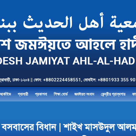
উত্তর যাত্রাবাড়ী, ঢাকা-১২০৪ || ফোন: +8802224458551, মোবাইল: +8801933 3
আর্কাইভ
গ্যালারী
প্রকাশনা
শিক্ষা বোর্ড
জমঈয়ত সংবাদ
কেন্দ্রীয় গ্রান্থগার
ফা
শে বসবাসের বিধান | শাইখ মাসউদুল আল