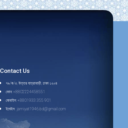
Contact Us
৭৯/ক/৩, উত্তর যাত্রাবাড়ী, ঢাকা-১২০৪
ফোন: +8802224458551
মোবাইল: +8801933 355 901
ইমেইল : jamiyat1946.bd@gmail.com