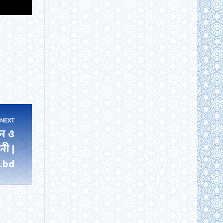
NEXT
ান ও
নী |
.bd