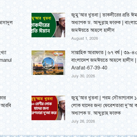
জুমু’আর খুতবা | তাকদীরের প্রতি ঈম
 আসাদুল
অধ্যাপক ড. আব্দুল্লাহ ফারুক | বাংলা
জমঈয়তে আহলে হাদীস
August 1, 2026
খ্যা
সাপ্তাহিক আরাফাত | ৬৭ বর্ষ | ৩৯-৪০
umanul
বাংলাদেশ জমঈয়তে আহলে হাদীস 
Arafat-67-39-40
July 30, 2026
্কার
জুমু’আর খুতবা | পরম সৌভাগ্যবান ১০
র আরবি
লোক যাদের জন্য ফেরেশতারা দু’আ ক
অধ্যাপক ড. আব্দুল্লাহ ফারুক
July 26, 2026