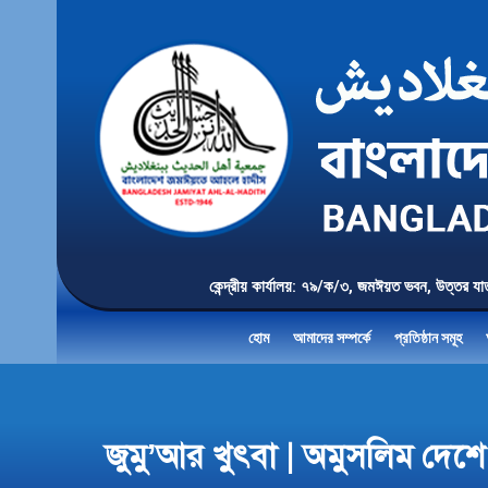
কেন্দ্রীয় কার্যালয়: ৭৯/ক/৩, জমঈয়ত ভবন, 
হোম
আমাদের সম্পর্কে
প্রতিষ্ঠান সমূহ
জুমু’আর খুৎবা | অমুসলিম দে