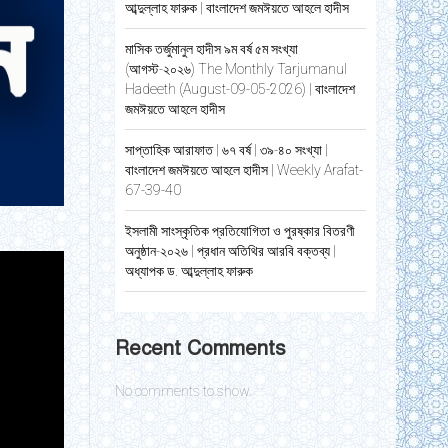
আব্দুল্লাহ ফারুক | বাংলাদেশ জমঈয়তে আহলে হাদীস
মাসিক তর্জুমানুল হাদীস ৯ম বর্ষ ৫ম সংখ্যা
(আগস্ট-২০২৬) The Monthly Tarjumanul
Hadeeth (August-09-05-2026) | বাংলাদেশ
জমঈয়তে আহলে হাদীস
সাপ্তাহিক আরাফাত | ৬৭ বর্ষ | ৩৯-৪০ সংখ্যা |
বাংলাদেশ জমঈয়তে আহলে হাদীস | Weekly Arafat-
67-39-40
ইসলামী সাংস্কৃতিক প্রতিযোগিতা ও পুরষ্কার বিতরণী
অনুষ্ঠান-২০২৬ | প্রধান অতিথির আরবি বক্তব্য |
অধ্যাপক ড. আব্দুল্লাহ ফারুক
Recent Comments
No comments to show.