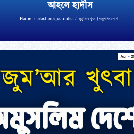
আহলে হাদীস
You are here:
Home
alochona_somuho
জুমু’আর খুৎবা | অমুসলিম দেশে…
Apr
2