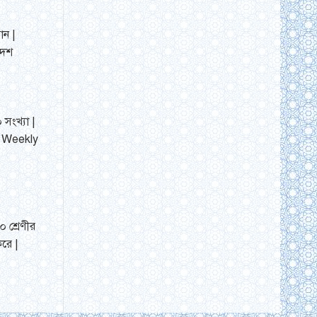
ান |
দেশ
 সংখ্যা |
| Weekly
 শ্রেণীর
রে |