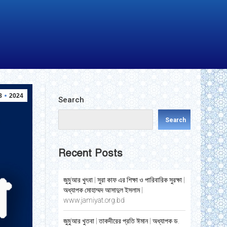
8
2024
Search
Search
Recent Posts
জুমু’আর খুৎবা | সুরা কাফ এর শিক্ষা ও পারিবারিক সুরক্ষা |
অধ্যাপক মোহাম্মদ আসাদুল ইসলাম |
www.jamiyat.org.bd
জুমু’আর খুতবা | তাকদীরের প্রতি ঈমান | অধ্যাপক ড.