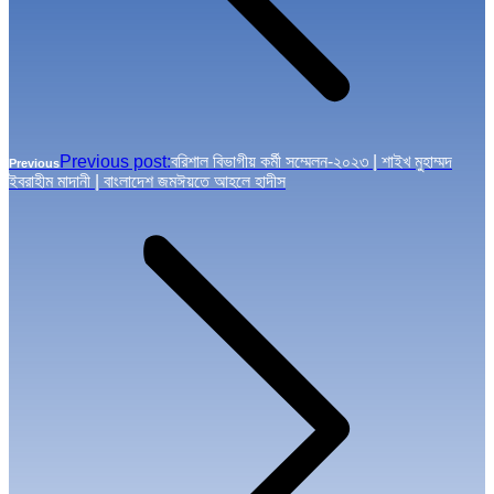
Previous post:
বরিশাল বিভাগীয় কর্মী সম্মেলন-২০২৩ | শাইখ মুহাম্মদ
Previous
ইবরাহীম মাদানী | বাংলাদেশ জমঈয়তে আহলে হাদীস