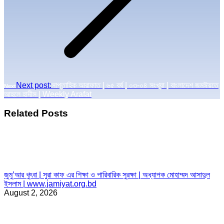
Next post:
সাপ্তাহিক আরাফাত | ৬৫ বর্ষ | ০৩-০৪ সংখ্যা | বাংলাদেশ জমঈয়তে
Next
আহলে হাদীস | Weekly Arafat
Related Posts
জুমু’আর খুৎবা | সুরা কাফ এর শিক্ষা ও পারিবারিক সুরক্ষা | অধ্যাপক মোহাম্মদ আসাদুল
ইসলাম | www.jamiyat.org.bd
August 2, 2026