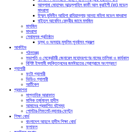
আল্লামা মোহাম্মদ আব্দুল্লাহিল কাফী আল কুরাইশী (রহ) মডেল
মাদরাসা
উম্মুল মুমিনীন আয়িশা রাযিয়াল্লাহু আনহা মহিলা মডেল মাদরাসা
বাইতুল আবেদিন কেন্দ্রীয় জামে মসজিদ
মাসজিদ
মাদরাসা
সেবামূলক প্রতিষ্ঠান
দুস্থ ও অসহায় মুসলিম পুনর্বাসন প্রকল্প
আর্কাইভ
গঠনতন্ত্র
সভাপতি ও সেক্রেটারী জেনারেল মহোদয়গণের নামের তালিকা ও কার্যকাল
বিশিষ্ট ইসলামী ব্যক্তিত্বদের জমঈয়তের প্রোগ্রামে অংশগ্রহণ
গ্যালারী
ফটো গ্যালারী
ভিডিও গ্যালারী
আর্টিকেল
প্রকাশনা
সাপ্তাহিক আরাফাত
মাসিক তর্জুমানুল হাদীস
আমাদের প্রকাশিত বইসমূহ
পোস্টার-লিফলেট-ব্যানার-ফেস্টুন
শিক্ষা বোর্ড
বাংলাদেশ আহলে হাদীস শিক্ষা বোর্ড
ফলাফল