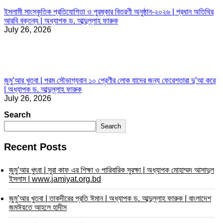
ইসলামী সাংস্কৃতিক প্রতিযোগিতা ও পুরষ্কার বিতরণী অনুষ্ঠান-২০২৬ | প্রধান অতিথির
আরবি বক্তব্য | অধ্যাপক ড. আব্দুল্লাহ ফারুক
July 26, 2026
জুমু’আর খুতবা | পরম সৌভাগ্যবান ১০ শ্রেণীর লোক যাদের জন্য ফেরেশতারা দু’আ করে
| অধ্যাপক ড. আব্দুল্লাহ ফারুক
July 26, 2026
Search
Search
Recent Posts
জুমু’আর খুৎবা | সুরা কাফ এর শিক্ষা ও পারিবারিক সুরক্ষা | অধ্যাপক মোহাম্মদ আসাদুল
ইসলাম | www.jamiyat.org.bd
জুমু’আর খুতবা | তাকদীরের প্রতি ঈমান | অধ্যাপক ড. আব্দুল্লাহ ফারুক | বাংলাদেশ
জমঈয়তে আহলে হাদীস