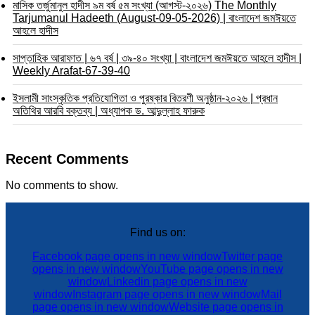
মাসিক তর্জুমানুল হাদীস ৯ম বর্ষ ৫ম সংখ্যা (আগস্ট-২০২৬) The Monthly
Tarjumanul Hadeeth (August-09-05-2026) | বাংলাদেশ জমঈয়তে
আহলে হাদীস
সাপ্তাহিক আরাফাত | ৬৭ বর্ষ | ৩৯-৪০ সংখ্যা | বাংলাদেশ জমঈয়তে আহলে হাদীস |
Weekly Arafat-67-39-40
ইসলামী সাংস্কৃতিক প্রতিযোগিতা ও পুরষ্কার বিতরণী অনুষ্ঠান-২০২৬ | প্রধান
অতিথির আরবি বক্তব্য | অধ্যাপক ড. আব্দুল্লাহ ফারুক
Recent Comments
No comments to show.
Find us on:
Facebook page opens in new window
Twitter page
opens in new window
YouTube page opens in new
window
Linkedin page opens in new
window
Instagram page opens in new window
Mail
page opens in new window
Website page opens in