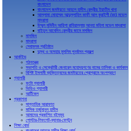
বাংলাদেশ
বাংলাদেশ জমঈয়তে আহলে হাদীস কেন্দ্রীয় ইয়াতীম খানা
আল্লামা মোহাম্মদ আব্দুল্লাহিল কাফী আল কুরাইশী (রহ) মডেল
মাদরাসা
উম্মুল মুমিনীন আয়িশা রাযিয়াল্লাহু আনহা মহিলা মডেল মাদরাসা
বাইতুল আবেদিন কেন্দ্রীয় জামে মসজিদ
মাসজিদ
মাদরাসা
সেবামূলক প্রতিষ্ঠান
দুস্থ ও অসহায় মুসলিম পুনর্বাসন প্রকল্প
আর্কাইভ
গঠনতন্ত্র
সভাপতি ও সেক্রেটারী জেনারেল মহোদয়গণের নামের তালিকা ও কার্যকাল
বিশিষ্ট ইসলামী ব্যক্তিত্বদের জমঈয়তের প্রোগ্রামে অংশগ্রহণ
গ্যালারী
ফটো গ্যালারী
ভিডিও গ্যালারী
আর্টিকেল
প্রকাশনা
সাপ্তাহিক আরাফাত
মাসিক তর্জুমানুল হাদীস
আমাদের প্রকাশিত বইসমূহ
পোস্টার-লিফলেট-ব্যানার-ফেস্টুন
শিক্ষা বোর্ড
বাংলাদেশ আহলে হাদীস শিক্ষা বোর্ড