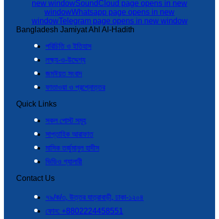
new window
SoundCloud page opens in new
window
Whatsapp page opens in new
window
Telegram page opens in new window
Bangladesh Jamiyat Ahl Al-Hadith
পরিচিতি ও ইতিহাস
লক্ষ্য-ও-উদ্দেশ্য
জমঈয়ত সংবাদ
ফাতাওয়া ও প্রশ্নোত্তর
Quick Links
সকল পোস্ট সমূহ
সাপ্তাহিক আরাফাত
মাসিক তর্জুমানুল হাদীস
ভিডিও গ্যালারী
Contact Us
৭৯/ক/৩, উত্তর যাত্রাবাড়ী, ঢাকা-১২০৪
ফোন: +8802224458551