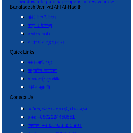
window
Telegram page opens in new window
Bangladesh Jamiyat Ahl Al-Hadith
পরিচিতি ও ইতিহাস
লক্ষ্য-ও-উদ্দেশ্য
জমঈয়ত সংবাদ
ফাতাওয়া ও প্রশ্নোত্তর
Quick Links
সকল পোস্ট সমূহ
সাপ্তাহিক আরাফাত
মাসিক তর্জুমানুল হাদীস
ভিডিও গ্যালারী
Contact Us
৭৯/ক/৩, উত্তর যাত্রাবাড়ী, ঢাকা-১২০৪
ফোন: +8802224458551
মোবাইল: +8801933 355 901