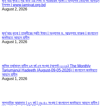
জুমু’আর খুৎবা | সুরা কাফ এর শিক্ষা ও পারিবারিক সুরক্ষা | অধ্যাপক মোহাম্মদ আসাদুল
ইসলাম | www.jamiyat.org.bd
August 2, 2026
জুমু’আর খুতবা | তাকদীরের প্রতি ঈমান | অধ্যাপক ড. আব্দুল্লাহ ফারুক | বাংলাদেশ
জমঈয়তে আহলে হাদীস
August 1, 2026
মাসিক তর্জুমানুল হাদীস ৯ম বর্ষ ৫ম সংখ্যা (আগস্ট-২০২৬) The Monthly
Tarjumanul Hadeeth (August-09-05-2026) | বাংলাদেশ জমঈয়তে
আহলে হাদীস
August 1, 2026
সাপ্তাহিক আরাফাত | ৬৭ বর্ষ | ৩৯-৪০ সংখ্যা | বাংলাদেশ জমঈয়তে আহলে হাদীস |