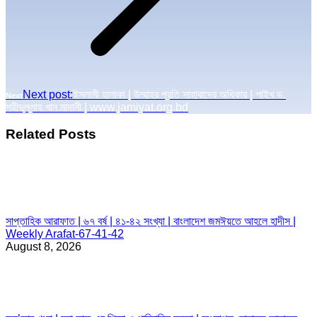
Next post:
ইসলামী হালাকা | উম্মাহর প্রতি সাহাবাদের অধিকার | শাইখ ড.
Next
শহীদুল্লাহ খান মাদানী | www.jamiyat.org.bd
Related Posts
সাপ্তাহিক আরাফাত | ৬৭ বর্ষ | ৪১-৪২ সংখ্যা | বাংলাদেশ জমঈয়তে আহলে হাদীস |
Weekly Arafat-67-41-42
August 8, 2026