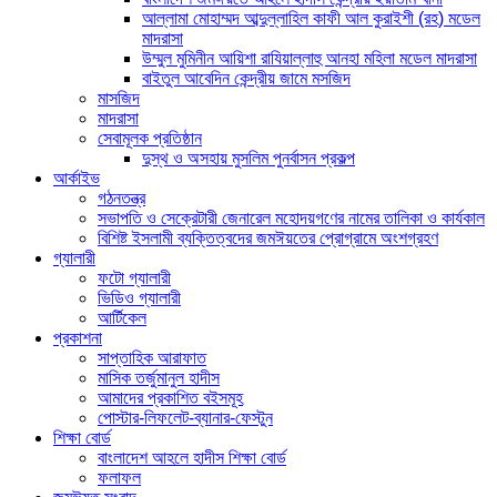
আল্লামা মোহাম্মদ আব্দুল্লাহিল কাফী আল কুরাইশী (রহ) মডেল
মাদরাসা
উম্মুল মুমিনীন আয়িশা রাযিয়াল্লাহু আনহা মহিলা মডেল মাদরাসা
বাইতুল আবেদিন কেন্দ্রীয় জামে মসজিদ
মাসজিদ
মাদরাসা
সেবামূলক প্রতিষ্ঠান
দুস্থ ও অসহায় মুসলিম পুনর্বাসন প্রকল্প
আর্কাইভ
গঠনতন্ত্র
সভাপতি ও সেক্রেটারী জেনারেল মহোদয়গণের নামের তালিকা ও কার্যকাল
বিশিষ্ট ইসলামী ব্যক্তিত্বদের জমঈয়তের প্রোগ্রামে অংশগ্রহণ
গ্যালারী
ফটো গ্যালারী
ভিডিও গ্যালারী
আর্টিকেল
প্রকাশনা
সাপ্তাহিক আরাফাত
মাসিক তর্জুমানুল হাদীস
আমাদের প্রকাশিত বইসমূহ
পোস্টার-লিফলেট-ব্যানার-ফেস্টুন
শিক্ষা বোর্ড
বাংলাদেশ আহলে হাদীস শিক্ষা বোর্ড
ফলাফল