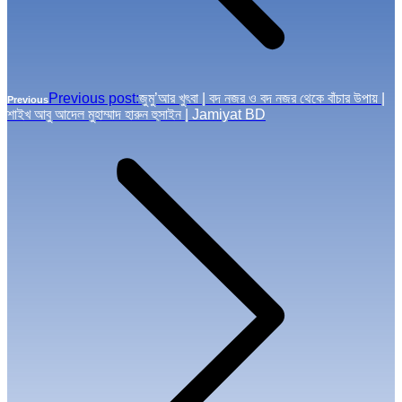
Previous post:
জুমু’আর খুৎবা | বদ নজর ও বদ নজর থেকে বাঁচার উপায় |
Previous
শাইখ আবু আদেল মুহাম্মাদ হারুন হুসাইন | Jamiyat BD