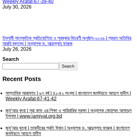
Weekly Arafat-67-39-40
July 30, 2026
ইসলামী সাংস্কৃতিক প্রতিযোগিতা ও পুরষ্কার বিতরণী অনুষ্ঠান-২০২৬ | প্রধান অতিথির
আরবি বক্তব্য | অধ্যাপক ড. আব্দুল্লাহ ফারুক
July 26, 2026
Search
Search
Recent Posts
সাপ্তাহিক আরাফাত | ৬৭ বর্ষ | ৪১-৪২ সংখ্যা | বাংলাদেশ জমঈয়তে আহলে হাদীস |
Weekly Arafat-67-41-42
জুমু’আর খুৎবা | সুরা কাফ এর শিক্ষা ও পারিবারিক সুরক্ষা | অধ্যাপক মোহাম্মদ আসাদুল
ইসলাম | www.jamiyat.org.bd
জুমু’আর খুতবা | তাকদীরের প্রতি ঈমান | অধ্যাপক ড. আব্দুল্লাহ ফারুক | বাংলাদেশ
জমঈয়তে আহলে হাদীস