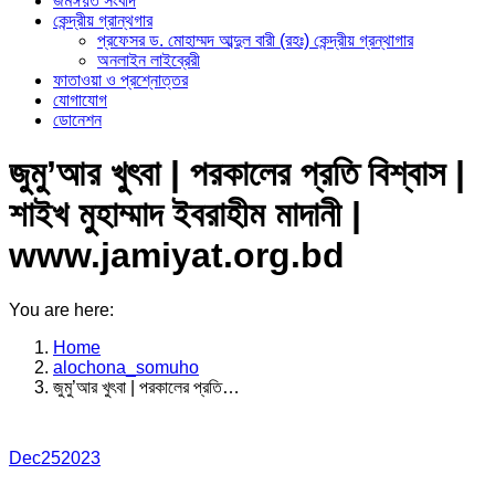
জমঈয়ত সংবাদ
কেন্দ্রীয় গ্রান্থগার
প্রফেসর ড. মোহাম্মদ আব্দুল বারী (রহঃ) কেন্দ্রীয় গ্রন্থাগার
অনলাইন লাইব্রেরী
ফাতাওয়া ও প্রশ্নোত্তর
যোগাযোগ
ডোনেশন
জুমু’আর খুৎবা | পরকালের প্রতি বিশ্বাস |
শাইখ মুহাম্মাদ ইবরাহীম মাদানী |
www.jamiyat.org.bd
You are here:
Home
alochona_somuho
জুমু’আর খুৎবা | পরকালের প্রতি…
Dec
25
2023