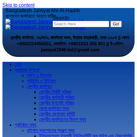
Skip to content
Bangladesh Jamiyat Ahl-Al-Hadith
বাংলাদেশ জমঈয়তে আহলে হাদীস
Search:
কেন্দ্রীয় কার্যালয়: ৭৯/ক/৩, জমঈয়ত ভবন, উত্তর যাত্রাবাড়ী, ঢাকা-১২০৪ || ফোন:
+8802224458551, মোবাইল: +8801933 355 901 || ই-মেইল:
jamiyat1946.bd@gmail.com
হোম
আমাদের সম্পর্কে
লক্ষ্য ও উদ্দেশ্য
পরিচিতি ও ইতিহাস
কেন্দ্রীয় জমঈয়ত
কেন্দ্রীয় নির্বাহী পরিষদ
কেন্দ্রীয় কার্যকারী পরিষদ
কেন্দ্রীয় উপদেষ্টা পরিষদ
জেলা জমঈয়ত সমূহ
কেন্দ্রীয় জেনারেল কমিটি
কেন্দ্রীয় জমঈয়তের বিভাগ সমূহ
প্রতিষ্ঠান সমূহ
বাইপাল ক্যাম্পাসের প্রকল্প সমূহ
ইন্টারন্যাশনাল ইসলামী ইউনিভার্সিটি অব সাইন্স এন্ড টেকনোলজি