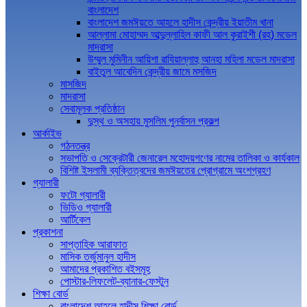
বাংলাদেশ
বাংলাদেশ জমঈয়তে আহলে হাদীস কেন্দ্রীয় ইয়াতীম খানা
আল্লামা মোহাম্মদ আব্দুল্লাহিল কাফী আল কুরাইশী (রহ) মডেল
মাদরাসা
উম্মুল মুমিনীন আয়িশা রাযিয়াল্লাহু আনহা মহিলা মডেল মাদরাসা
বাইতুল আবেদিন কেন্দ্রীয় জামে মসজিদ
মাসজিদ
মাদরাসা
সেবামূলক প্রতিষ্ঠান
দুস্থ ও অসহায় মুসলিম পুনর্বাসন প্রকল্প
আর্কাইভ
গঠনতন্ত্র
সভাপতি ও সেক্রেটারী জেনারেল মহোদয়গণের নামের তালিকা ও কার্যকাল
বিশিষ্ট ইসলামী ব্যক্তিত্বদের জমঈয়তের প্রোগ্রামে অংশগ্রহণ
গ্যালারী
ফটো গ্যালারী
ভিডিও গ্যালারী
আর্টিকেল
প্রকাশনা
সাপ্তাহিক আরাফাত
মাসিক তর্জুমানুল হাদীস
আমাদের প্রকাশিত বইসমূহ
পোস্টার-লিফলেট-ব্যানার-ফেস্টুন
শিক্ষা বোর্ড
বাংলাদেশ আহলে হাদীস শিক্ষা বোর্ড