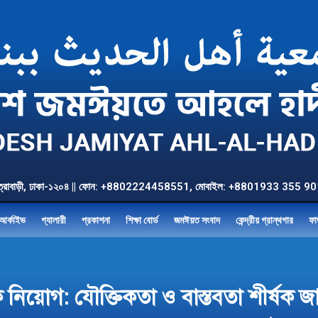
উত্তর যাত্রাবাড়ী, ঢাকা-১২০৪ || ফোন: +8802224458551, মোবাইল: +8801933 3
আর্কাইভ
গ্যালারী
প্রকাশনা
শিক্ষা বোর্ড
জমঈয়ত সংবাদ
কেন্দ্রীয় গ্রান্থগার
ফা
ক্ষক নিয়োগ: যৌক্তিকতা ও বাস্তবতা শীর্