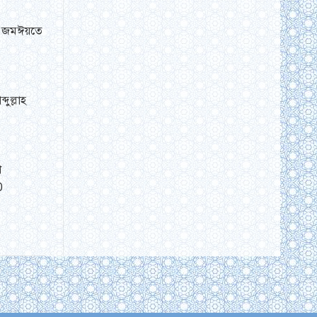
েশ জমঈয়তে
ুল্লাহ
শ
0