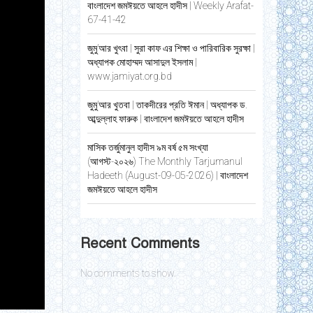
বাংলাদেশ জমঈয়তে আহলে হাদীস | Weekly Arafat-
67-41-42
জুমু’আর খুৎবা | সুরা কাফ এর শিক্ষা ও পারিবারিক সুরক্ষা |
অধ্যাপক মোহাম্মদ আসাদুল ইসলাম |
www.jamiyat.org.bd
জুমু’আর খুতবা | তাকদীরের প্রতি ঈমান | অধ্যাপক ড.
আব্দুল্লাহ ফারুক | বাংলাদেশ জমঈয়তে আহলে হাদীস
মাসিক তর্জুমানুল হাদীস ৯ম বর্ষ ৫ম সংখ্যা
(আগস্ট-২০২৬) The Monthly Tarjumanul
Hadeeth (August-09-05-2026) | বাংলাদেশ
জমঈয়তে আহলে হাদীস
Recent Comments
No comments to show.