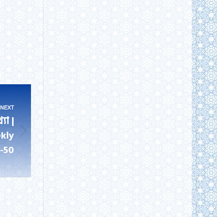
NEXT
যা |
kly
-50