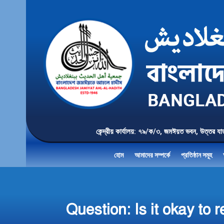
কেন্দ্রীয় কার্যালয়: ৭৯/ক/৩, জমঈয়ত ভবন, 
হোম
আমাদের সম্পর্কে
প্রতিষ্ঠান সমূহ
Question: Is it okay to 