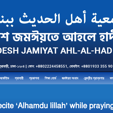
উত্তর যাত্রাবাড়ী, ঢাকা-১২০৪ || ফোন: +8802224458551, মোবাইল: +8801933 3
আর্কাইভ
গ্যালারী
প্রকাশনা
শিক্ষা বোর্ড
জমঈয়ত সংবাদ
কেন্দ্রীয় গ্রান্থগার
ফা
recite ‘Alhamdu lillah’ while prayi