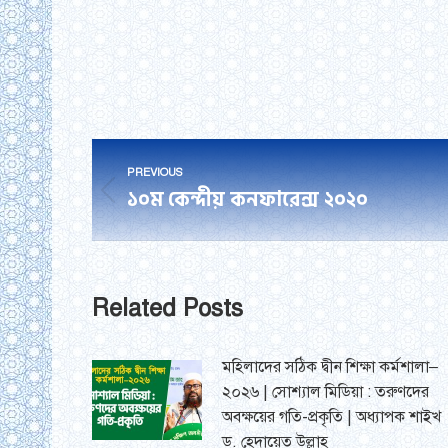
Post
PREVIOUS
navigation
১০ম কেন্দীয় কনফারেন্স ২০২০
Previous
post:
Related Posts
মহিলাদের সঠিক দ্বীন শিক্ষা কর্মশালা–
২০২৬ | সোশ্যাল মিডিয়া : তরুণদের
অবক্ষয়ের গতি-প্রকৃতি | অধ্যাপক শাইখ
ড. হেদায়েত উল্লাহ