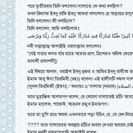
পরে তৃতীয়বার তিনি বললেনঃ সালাতে কে কথা বলছিল?
তখন রিফাআ ইবনু রাফি ইবনু আফরা বললেনঃ হে আল্লাহর রাস
তিনি বললেনঃ কী বলছিলে?
তিনি বললেন, আমি বলছিলামঃ
ًا كَثِيرًا طَيِّبًا مُبَارَكًا فِيهِ مُبَارَكًا عَلَيْهِ كَمَا يُحِبُّ رَبُّنَا وَيَرْضَى
নবী সাল্লাল্লাহু আলাইহি ওয়াসাল্লাম বললেনঃ
“সেই সত্তার কসম যাঁর হাতে আমার প্রাণ, ত্রিশেরও অধিক
মাদানী প্রকাশনী])
এই বিষয়ে আনাস, ওয়াইল ইবনু হুজর ও আমির ইবনু রাবীআ রাদি
ইমাম আবূ ঈসা তিরমিযী (রহঃ) বলেনঃ এই হাদীসটি নফল সালাতে
তবে মুহাক্কিক আলমগণ বলেন, যে কোনো সালাতেই হাঁচি আসলে 
ইমাম মালেক, শাফেঈ, আহমদ প্রমুখ ইমামগণ।
তবে তা চুপি স্বরে অথবা এমনভাবে পড়া উচিৎ যে, সে যেন নিজ
????
তবে সালাতরত অবস্থায় হাঁচির জবাব দেওয়া জায়েয ন
ইমাম নববী রাহমাতুল্লাহি আলাইহি বলেন: