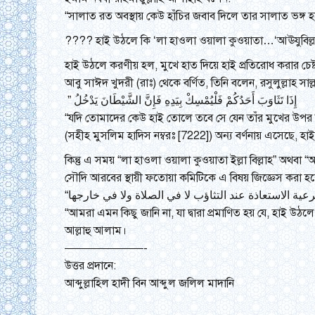
“সালাত রত অবস্থায় কেউ হাঁচির জবাব দিলে তার সালাত ভঙ্গ হয
????
হাই উঠলে কি ‘লা হাওলা ওয়ালা কুওয়াতা…‘আঊযুবিল্লা
হাই উঠলে করণীয় হল, মুখে হাত দিয়ে হাই প্রতিরোধ করার চেষ্ট
আবু সাঈদ খুদরী (রাঃ) থেকে বর্ণিত, তিনি বলেন, রসুলুল্লাহ সাল
إِذَا تَثَاوَبَ أَحَدُكُمْ فَلْيُمْسِكْ بِيَدِهِ فَإِنَّ الشَّيْطَانَ يَدْخُلُ ‏”‏ ‏
“যদি তোমাদের কেউ হাই তোলে তবে সে যেন তাঁর মুখের উপর হ
(সহীহ মুসলিম হাদিস নম্বরঃ [7222]) অন্য বর্ণনায় এসেছে, হ
কিন্তু এ সময় “লা হাওলা ওয়ালা কুওয়াতা ইল্লা বিল্লাহ” অ
সৌদি আরবের স্থায়ী ফতোয়া কমিটিকে এ বিষয় জিজ্ঞেস করা হলে
“আমরা এমন কিছু জানি না, যা দ্বারা প্রমাণিত হয় যে, হাই
আল্লাহু আলাম।
———————-
উত্তর প্রদানে:
আব্দুল্লাহিল হাদী বিন আব্দুল জলিল মাদানি