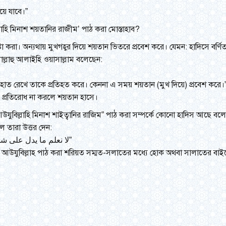
়ে যাবে।”
হি মিনাশ শয়তানির রাজীম’ পাঠ করা মোস্তাহাব?
া করা। অন্যথায় মুখগহ্বর দিয়ে শয়তান ভিতরে প্রবেশ করে। যেমন: হাদিসে বর্ণিত
্লাল্লাহু আলাইহি ওয়াসাল্লাম বলেছেন:
াত রেখে তাকে প্রতিহত করে। কেননা এ সময় শয়তান (মুখ দিয়ে) প্রবেশ করে।
াই প্রতিরোধ না করলে শয়তান হাসে।
থবা “আউযুবিল্লাহি মিনাশ শাইত্বানির রাজিম” পাঠ করা সম্পর্কে কোনো হাদিস আছ
 তারা উত্তর দেন:
“لا نعلم ما يدل على شرعية الاستعاذة عند التثاؤب لا في الصلاة ولا في خارجها”
 উঠলে আউযুবিল্লাহ পাঠ করা শরিয়ত সম্মত-সলাতের মধ্যে হোক অথবা সালাতের 