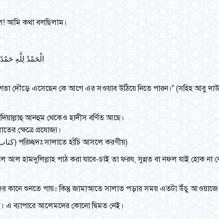
ূল! আমি কথা বলছিলাম।
الْحَمْدُ لِلَّهِ حَمْد
 ফেরেশতা দৌড়ে এসেছেন কে আগে এর সওয়াব উঠিয়ে নিতে পারন।” (সহিহ আবু দ
য়াল্লাহু আনহুম থেকেও হাদীস বর্ণিত আছে।
র ক্ষেত্রে প্রযোজ্য।
(সূনান তিরমিজী (ইফাঃ) / অধ্যায়ঃ ২/ সালাত (নামায) (كتاب الصلاة) পরিচ্ছদঃ সালাতে হাঁচি আসলে করণীয়)
আল হামদুলিল্লাহ পাঠ করা যাবে-চাই তা ফরয, সুন্নত বা নফল যাই হোক না ক
ের কানে শুনতে পায়। কিন্তু জামাআতে সালাত পড়ার সময় এতটা উঁচু আওয়াজে বলব
েই। এ ব্যাপারে আলেমদের কোনো দ্বিমত নেই।