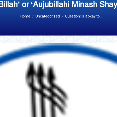
Billah’ or ‘Aujubillahi Minash Shay
You are here:
Home
Uncategorized
Question: Is it okay to…