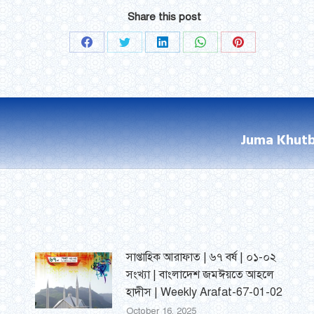
Share this post
Share
Share
Share
Share
Share
on
on
on
on
on
Facebook
Twitter
LinkedIn
WhatsApp
Pinterest
Juma Khutb
Next
post:
সাপ্তাহিক আরাফাত | ৬৭ বর্ষ | ০১-০২
সংখ্যা | বাংলাদেশ জমঈয়তে আহলে
হাদীস | Weekly Arafat-67-01-02
October 16, 2025