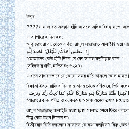
উত্তর:
????
নামাজ রত অবস্থায় হাঁচি আসলে অধিক বিশুদ্ধ মতে ‘আল
এ ব্যাপারে হাদিস হল:
আবু হুরায়রা রা. থেকে বর্ণিত, রাসূল সাল্লাল্লাহু আলাইহি ওয়া সা
إِذَا عَطَسَ أَحَدُكُمْ فَلْيَقُلْ: الحَمْدُ لِلَّهِ
“তোমাদের কেউ হাঁচি দিলে সে যেন আলহামদুলিল্লাহ বলে।”
(সহিহুল বুখারী, হাদিস নং-৬২২৪)
এখানে সাধারণভাবে যে কোনো সময় হাঁচি আসলে ‘আল হামদু লিল্ল
রিফাআ ইবনে রাফি রাদিয়াল্লাহু আনহু থেকে বর্ণিত যে, তিনি
ًا كَثِيرًا طَيِّبًا مُبَارَكًا فِيهِ مُبَارَكًا عَلَيْهِ كَمَا يُحِبُّ رَبُّنَا وَيَرْضَى
“আল্লাহর জন্য পবিত্র ও বরকতময় অনেক অনেক প্রশংসা-যেভাবে
রাসূল সাল্লাল্লাহু আলাইহি ওয়াসাল্লাম সালাত শেষে ফিরে ব
কিন্তু কেউ উত্তর দিলেন না।
দ্বিতীয়বার তিনি বললেনঃ সালাতে কে কথা বলছিল? কিন্তু কেউ উ