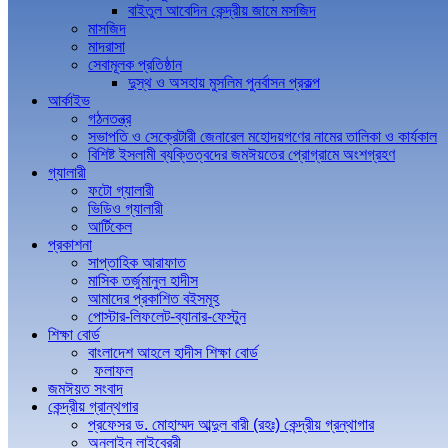
বাইতুল আবেদিন কেন্দ্রীয় জামে মসজিদ
মাসজিদ
মাদরাসা
সেবামূলক প্রতিষ্ঠান
দুস্থ ও অসহায় মুসলিম পুনর্বাসন প্রকল্প
আর্কাইভ
গঠনতন্ত্র
সভাপতি ও সেক্রেটারী জেনারেল মহোদয়গণের নামের তালিকা ও কার্যকাল
বিশিষ্ট ইসলামী ব্যক্তিত্বদের জমঈয়তের প্রোগ্রামে অংশগ্রহণ
গ্যালারী
ফটো গ্যালারী
ভিডিও গ্যালারী
আর্টিকেল
প্রকাশনা
সাপ্তাহিক আরাফাত
মাসিক তর্জুমানুল হাদীস
আমাদের প্রকাশিত বইসমূহ
পোস্টার-লিফলেট-ব্যানার-ফেস্টুন
শিক্ষা বোর্ড
বাংলাদেশ আহলে হাদীস শিক্ষা বোর্ড
ফলাফল
জমঈয়ত সংবাদ
কেন্দ্রীয় গ্রান্থগার
প্রফেসর ড. মোহাম্মদ আব্দুল বারী (রহঃ) কেন্দ্রীয় গ্রন্থাগার
অনলাইন লাইব্রেরী