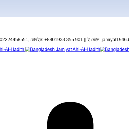
|| ফোন: +8802224458551, মোবাইল: +8801933 355 901 || ই-মেইল: jamiyat1