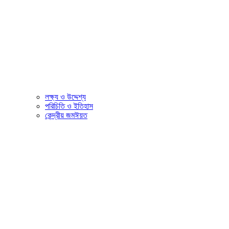
লক্ষ্য ও উদ্দেশ্য
পরিচিতি ও ইতিহাস
কেন্দ্রীয় জমঈয়ত