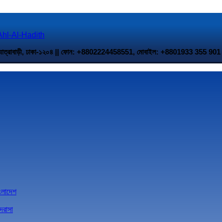
 উত্তর যাত্রাবাড়ী, ঢাকা-১২০৪ || ফোন: +8802224458551, মোবাইল: +8801933 35
াংলাদেশ
দরাসা