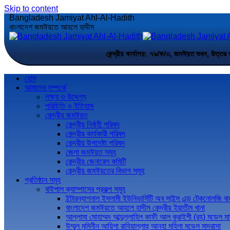
Skip to content
Bangladesh Jamiyat Ahl-Al-Hadith
বাংলাদেশ জমঈয়তে আহলে হাদীস
কেন্দ্রীয় কার্যালয়: ৭৯/ক/৩, জমঈয়ত ভবন,
হোম
আমাদের সম্পর্কে
লক্ষ্য ও উদ্দেশ্য
পরিচিতি ও ইতিহাস
কেন্দ্রীয় জমঈয়ত
কেন্দ্রীয় নির্বাহী পরিষদ
কেন্দ্রীয় কার্যকারী পরিষদ
কেন্দ্রীয় উপদেষ্টা পরিষদ
জেলা জমঈয়ত সমূহ
কেন্দ্রীয় জেনারেল কমিটি
কেন্দ্রীয় জমঈয়তের বিভাগ সমূহ
প্রতিষ্ঠান সমূহ
বাইপাল ক্যাম্পাসের প্রকল্প সমূহ
ইন্টারন্যাশনাল ইসলামী ইউনিভার্সিটি অব সাইন্স এন্ড টেকনোলজি ব
বাংলাদেশ জমঈয়তে আহলে হাদীস কেন্দ্রীয় ইয়াতীম খানা
আল্লামা মোহাম্মদ আব্দুল্লাহিল কাফী আল কুরাইশী (রহ) মডেল মা
উম্মুল মুমিনীন আয়িশা রাযিয়াল্লাহু আনহা মহিলা মডেল মাদরাসা