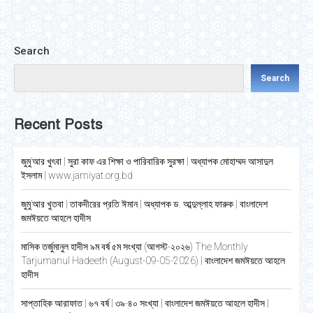
Search
Search
Recent Posts
জুমু’আর খুৎবা | সুরা কাফ এর শিক্ষা ও পারিবারিক সুরক্ষা | অধ্যাপক মোহাম্মদ আসাদুল
ইসলাম | www.jamiyat.org.bd
জুমু’আর খুতবা | তাকদীরের প্রতি ঈমান | অধ্যাপক ড. আব্দুল্লাহ ফারুক | বাংলাদেশ
জমঈয়তে আহলে হাদীস
মাসিক তর্জুমানুল হাদীস ৯ম বর্ষ ৫ম সংখ্যা (আগস্ট-২০২৬) The Monthly
Tarjumanul Hadeeth (August-09-05-2026) | বাংলাদেশ জমঈয়তে আহলে
হাদীস
সাপ্তাহিক আরাফাত | ৬৭ বর্ষ | ৩৯-৪০ সংখ্যা | বাংলাদেশ জমঈয়তে আহলে হাদীস |