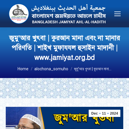
জুমু’আর খুৎবা | কুরআন মানা এবং না মানার
পরিণতি | শাইখ মুফাযযল হুসাইন মাদানী |
www.jamiyat.org.bd
You are here:
Home
alochona_somuho
জুমু’আর খুৎবা | কুরআন মানা…
Dec
11
2024