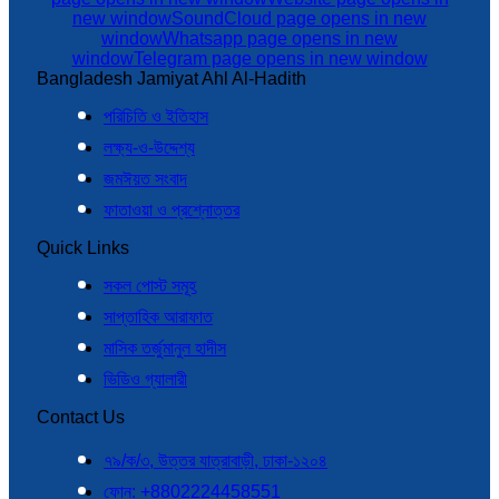
new window
SoundCloud page opens in new
window
Whatsapp page opens in new
window
Telegram page opens in new window
Bangladesh Jamiyat Ahl Al-Hadith
পরিচিতি ও ইতিহাস
লক্ষ্য-ও-উদ্দেশ্য
জমঈয়ত সংবাদ
ফাতাওয়া ও প্রশ্নোত্তর
Quick Links
সকল পোস্ট সমূহ
সাপ্তাহিক আরাফাত
মাসিক তর্জুমানুল হাদীস
ভিডিও গ্যালারী
Contact Us
৭৯/ক/৩, উত্তর যাত্রাবাড়ী, ঢাকা-১২০৪
ফোন: +8802224458551