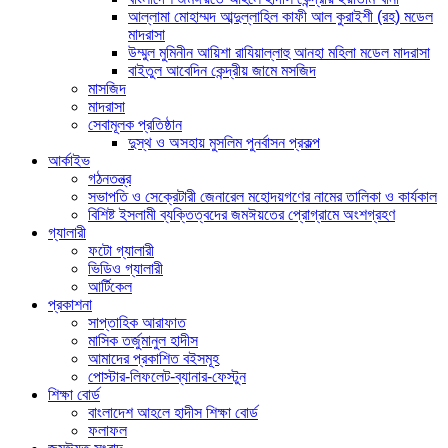
আল্লামা মোহাম্মদ আব্দুল্লাহিল কাফী আল কুরাইশী (রহ) মডেল
মাদরাসা
উম্মুল মুমিনীন আয়িশা রাযিয়াল্লাহু আনহা মহিলা মডেল মাদরাসা
বাইতুল আবেদিন কেন্দ্রীয় জামে মসজিদ
মাসজিদ
মাদরাসা
সেবামূলক প্রতিষ্ঠান
দুস্থ ও অসহায় মুসলিম পুনর্বাসন প্রকল্প
আর্কাইভ
গঠনতন্ত্র
সভাপতি ও সেক্রেটারী জেনারেল মহোদয়গণের নামের তালিকা ও কার্যকাল
বিশিষ্ট ইসলামী ব্যক্তিত্বদের জমঈয়তের প্রোগ্রামে অংশগ্রহণ
গ্যালারী
ফটো গ্যালারী
ভিডিও গ্যালারী
আর্টিকেল
প্রকাশনা
সাপ্তাহিক আরাফাত
মাসিক তর্জুমানুল হাদীস
আমাদের প্রকাশিত বইসমূহ
পোস্টার-লিফলেট-ব্যানার-ফেস্টুন
শিক্ষা বোর্ড
বাংলাদেশ আহলে হাদীস শিক্ষা বোর্ড
ফলাফল