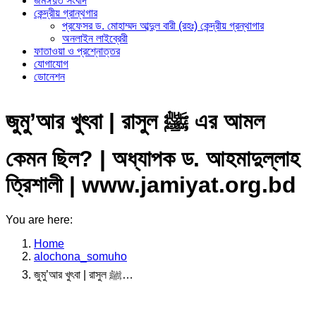
জমঈয়ত সংবাদ
কেন্দ্রীয় গ্রান্থগার
প্রফেসর ড. মোহাম্মদ আব্দুল বারী (রহঃ) কেন্দ্রীয় গ্রন্থাগার
অনলাইন লাইব্রেরী
ফাতাওয়া ও প্রশ্নোত্তর
যোগাযোগ
ডোনেশন
জুমু’আর খুৎবা | রাসুল ﷺ এর আমল
কেমন ছিল? | অধ্যাপক ড. আহমাদুল্লাহ
ত্রিশালী | www.jamiyat.org.bd
You are here:
Home
alochona_somuho
জুমু’আর খুৎবা | রাসুল ﷺ…