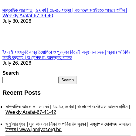
সাপ্তাহিক আরাফাত | ৬৭ বর্ষ | ৩৯-৪০ সংখ্যা | বাংলাদেশ জমঈয়তে আহলে হাদীস |
Weekly Arafat-67-39-40
July 30, 2026
ইসলামী সাংস্কৃতিক প্রতিযোগিতা ও পুরষ্কার বিতরণী অনুষ্ঠান-২০২৬ | প্রধান অতিথির
আরবি বক্তব্য | অধ্যাপক ড. আব্দুল্লাহ ফারুক
July 26, 2026
Search
Search
Recent Posts
সাপ্তাহিক আরাফাত | ৬৭ বর্ষ | ৪১-৪২ সংখ্যা | বাংলাদেশ জমঈয়তে আহলে হাদীস |
Weekly Arafat-67-41-42
জুমু’আর খুৎবা | সুরা কাফ এর শিক্ষা ও পারিবারিক সুরক্ষা | অধ্যাপক মোহাম্মদ আসাদুল
ইসলাম | www.jamiyat.org.bd