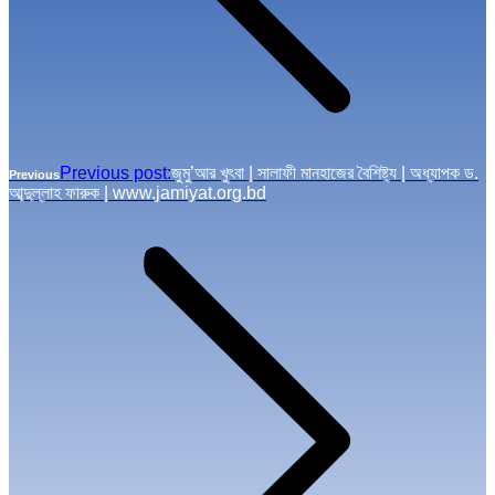
Previous post:
জুমু’আর খুৎবা | সালাফী মানহাজের বৈশিষ্ট্য | অধ্যাপক ড.
Previous
আব্দুল্লাহ ফারুক | www.jamiyat.org.bd