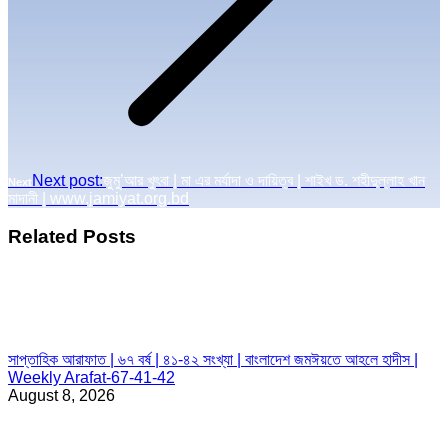
Next post:
জুমু’আর খুৎবা | মা এর মর্যাদা ও দায়িত্ব | শাইখ ড. শহীদুল্লাহ খান
Next
মাদানী | www.jamiyat.org.bd
Related Posts
সাপ্তাহিক আরাফাত | ৬৭ বর্ষ | ৪১-৪২ সংখ্যা | বাংলাদেশ জমঈয়তে আহলে হাদীস |
Weekly Arafat-67-41-42
August 8, 2026