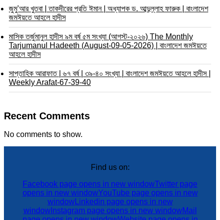
জুমু’আর খুতবা | তাকদীরের প্রতি ঈমান | অধ্যাপক ড. আব্দুল্লাহ ফারুক | বাংলাদেশ
জমঈয়তে আহলে হাদীস
মাসিক তর্জুমানুল হাদীস ৯ম বর্ষ ৫ম সংখ্যা (আগস্ট-২০২৬) The Monthly
Tarjumanul Hadeeth (August-09-05-2026) | বাংলাদেশ জমঈয়তে
আহলে হাদীস
সাপ্তাহিক আরাফাত | ৬৭ বর্ষ | ৩৯-৪০ সংখ্যা | বাংলাদেশ জমঈয়তে আহলে হাদীস |
Weekly Arafat-67-39-40
Recent Comments
No comments to show.
Find us on:
Facebook page opens in new window
Twitter page
opens in new window
YouTube page opens in new
window
Linkedin page opens in new
window
Instagram page opens in new window
Mail
page opens in new window
Website page opens in