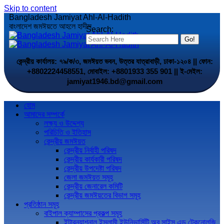
Skip to content
Bangladesh Jamiyat Ahl-Al-Hadith
বাংলাদেশ জমঈয়তে আহলে হাদীস
Search:
কেন্দ্রীয় কার্যালয়: ৭৯/ক/৩, জমঈয়ত ভবন, উত্তর যাত্রাবাড়ী, ঢাকা-১২০৪ || ফোন:
+8802224458551, মোবাইল: +8801933 355 901 || ই-মেইল:
jamiyat1946.bd@gmail.com
হোম
আমাদের সম্পর্কে
লক্ষ্য ও উদ্দেশ্য
পরিচিতি ও ইতিহাস
কেন্দ্রীয় জমঈয়ত
কেন্দ্রীয় নির্বাহী পরিষদ
কেন্দ্রীয় কার্যকারী পরিষদ
কেন্দ্রীয় উপদেষ্টা পরিষদ
জেলা জমঈয়ত সমূহ
কেন্দ্রীয় জেনারেল কমিটি
কেন্দ্রীয় জমঈয়তের বিভাগ সমূহ
প্রতিষ্ঠান সমূহ
বাইপাল ক্যাম্পাসের প্রকল্প সমূহ
ইন্টারন্যাশনাল ইসলামী ইউনিভার্সিটি অব সাইন্স এন্ড টেকনোলজি