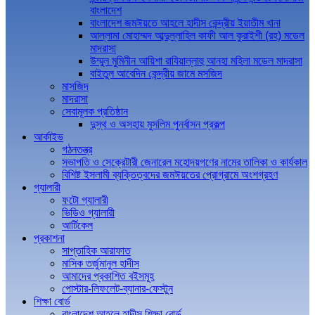
বাংলাদেশ
বাংলাদেশ জমঈয়তে আহলে হাদীস কেন্দ্রীয় ইয়াতীম খানা
আল্লামা মোহাম্মদ আব্দুল্লাহিল কাফী আল কুরাইশী (রহ) মডেল
মাদরাসা
উম্মুল মুমিনীন আয়িশা রাযিয়াল্লাহু আনহা মহিলা মডেল মাদরাসা
বাইতুল আবেদিন কেন্দ্রীয় জামে মসজিদ
মাসজিদ
মাদরাসা
সেবামূলক প্রতিষ্ঠান
দুস্থ ও অসহায় মুসলিম পুনর্বাসন প্রকল্প
আর্কাইভ
গঠনতন্ত্র
সভাপতি ও সেক্রেটারী জেনারেল মহোদয়গণের নামের তালিকা ও কার্যকাল
বিশিষ্ট ইসলামী ব্যক্তিত্বদের জমঈয়তের প্রোগ্রামে অংশগ্রহণ
গ্যালারী
ফটো গ্যালারী
ভিডিও গ্যালারী
আর্টিকেল
প্রকাশনা
সাপ্তাহিক আরাফাত
মাসিক তর্জুমানুল হাদীস
আমাদের প্রকাশিত বইসমূহ
পোস্টার-লিফলেট-ব্যানার-ফেস্টুন
শিক্ষা বোর্ড
বাংলাদেশ আহলে হাদীস শিক্ষা বোর্ড