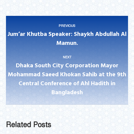
on
on
on
on
on
Facebook
Twitter
LinkedIn
WhatsApp
Pinterest
Post
PREVIOUS
navigation
Jum’ar Khutba Speaker: Shaykh Abdullah Al
Previous
Mamun.
post:
NEXT
Dhaka South City Corporation Mayor
Mohammad Saeed Khokan Sahib at the 9th
Next
Central Conference of Ahl Hadith in
post:
Bangladesh
Related Posts