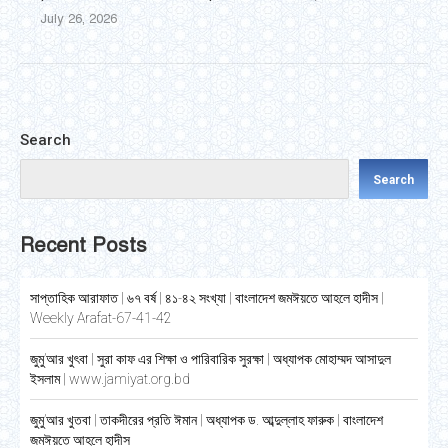
July 26, 2026
Search
Search
Recent Posts
সাপ্তাহিক আরাফাত | ৬৭ বর্ষ | ৪১-৪২ সংখ্যা | বাংলাদেশ জমঈয়তে আহলে হাদীস |
Weekly Arafat-67-41-42
জুমু’আর খুৎবা | সুরা কাফ এর শিক্ষা ও পারিবারিক সুরক্ষা | অধ্যাপক মোহাম্মদ আসাদুল
ইসলাম | www.jamiyat.org.bd
জুমু’আর খুতবা | তাকদীরের প্রতি ঈমান | অধ্যাপক ড. আব্দুল্লাহ ফারুক | বাংলাদেশ
জমঈয়তে আহলে হাদীস