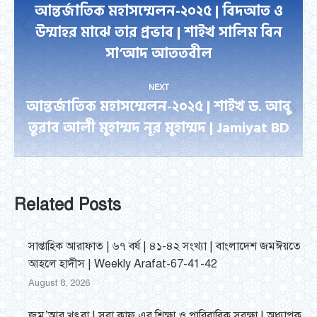
navigation
আন্তর্জাতিক মহাসম্মেলন-২০২৫ | বিদআত ও
উম্মাহর মাঝে তার প্রভাব | শাইখ সালিম বিন
Previous
সা‘আদ আততবীল
post:
NEXT
আন্তর্জাতিক মহাসম্মেলন-২০২৫ | শাইখ ড. আবু
Next
তুরাব আলী মুহাম্মদ নূর মুহাম্মদ | Jamiyat BD
post:
Related Posts
সাপ্তাহিক আরাফাত | ৬৭ বর্ষ | ৪১-৪২ সংখ্যা | বাংলাদেশ জমঈয়তে
আহলে হাদীস | Weekly Arafat-67-41-42
August 8, 2026
জুমু’আর খুৎবা | সুরা কাফ এর শিক্ষা ও পারিবারিক সুরক্ষা | অধ্যাপক