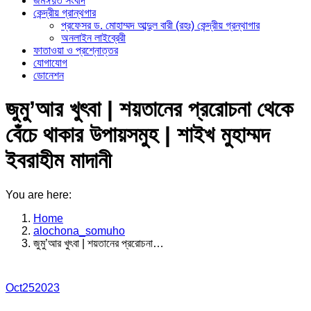
জমঈয়ত সংবাদ
কেন্দ্রীয় গ্রান্থগার
প্রফেসর ড. মোহাম্মদ আব্দুল বারী (রহঃ) কেন্দ্রীয় গ্রন্থাগার
অনলাইন লাইব্রেরী
ফাতাওয়া ও প্রশ্নোত্তর
যোগাযোগ
ডোনেশন
জুমু’আর খুৎবা | শয়তানের প্ররোচনা থেকে
বেঁচে থাকার উপায়সমুহ | শাইখ মুহাম্মদ
ইবরাহীম মাদানী
You are here:
Home
alochona_somuho
জুমু’আর খুৎবা | শয়তানের প্ররোচনা…
Oct
25
2023