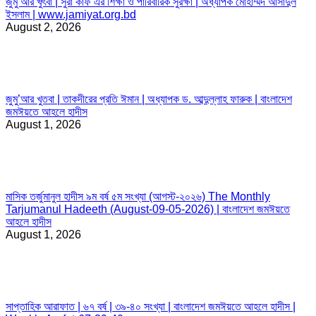
জুমু’আর খুৎবা | সুরা কাফ এর শিক্ষা ও পারিবারিক সুরক্ষা | অধ্যাপক মোহাম্মদ আসাদুল
ইসলাম | www.jamiyat.org.bd
August 2, 2026
জুমু’আর খুতবা | তাকদীরের প্রতি ঈমান | অধ্যাপক ড. আব্দুল্লাহ ফারুক | বাংলাদেশ
জমঈয়তে আহলে হাদীস
August 1, 2026
মাসিক তর্জুমানুল হাদীস ৯ম বর্ষ ৫ম সংখ্যা (আগস্ট-২০২৬) The Monthly
Tarjumanul Hadeeth (August-09-05-2026) | বাংলাদেশ জমঈয়তে
আহলে হাদীস
August 1, 2026
সাপ্তাহিক আরাফাত | ৬৭ বর্ষ | ৩৯-৪০ সংখ্যা | বাংলাদেশ জমঈয়তে আহলে হাদীস |