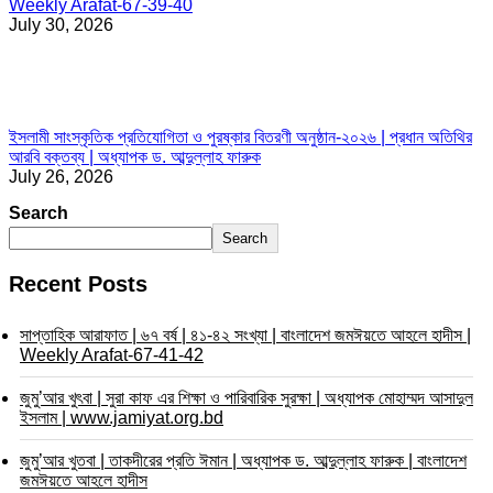
Weekly Arafat-67-39-40
July 30, 2026
ইসলামী সাংস্কৃতিক প্রতিযোগিতা ও পুরষ্কার বিতরণী অনুষ্ঠান-২০২৬ | প্রধান অতিথির
আরবি বক্তব্য | অধ্যাপক ড. আব্দুল্লাহ ফারুক
July 26, 2026
Search
Search
Recent Posts
সাপ্তাহিক আরাফাত | ৬৭ বর্ষ | ৪১-৪২ সংখ্যা | বাংলাদেশ জমঈয়তে আহলে হাদীস |
Weekly Arafat-67-41-42
জুমু’আর খুৎবা | সুরা কাফ এর শিক্ষা ও পারিবারিক সুরক্ষা | অধ্যাপক মোহাম্মদ আসাদুল
ইসলাম | www.jamiyat.org.bd
জুমু’আর খুতবা | তাকদীরের প্রতি ঈমান | অধ্যাপক ড. আব্দুল্লাহ ফারুক | বাংলাদেশ
জমঈয়তে আহলে হাদীস