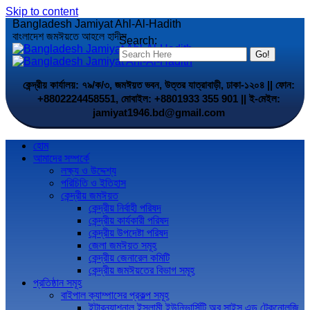
Skip to content
Bangladesh Jamiyat Ahl-Al-Hadith
বাংলাদেশ জমঈয়তে আহলে হাদীস
Search:
কেন্দ্রীয় কার্যালয়: ৭৯/ক/৩, জমঈয়ত ভবন, উত্তর যাত্রাবাড়ী, ঢাকা-১২০৪ || ফোন:
+8802224458551, মোবাইল: +8801933 355 901 || ই-মেইল:
jamiyat1946.bd@gmail.com
হোম
আমাদের সম্পর্কে
লক্ষ্য ও উদ্দেশ্য
পরিচিতি ও ইতিহাস
কেন্দ্রীয় জমঈয়ত
কেন্দ্রীয় নির্বাহী পরিষদ
কেন্দ্রীয় কার্যকারী পরিষদ
কেন্দ্রীয় উপদেষ্টা পরিষদ
জেলা জমঈয়ত সমূহ
কেন্দ্রীয় জেনারেল কমিটি
কেন্দ্রীয় জমঈয়তের বিভাগ সমূহ
প্রতিষ্ঠান সমূহ
বাইপাল ক্যাম্পাসের প্রকল্প সমূহ
ইন্টারন্যাশনাল ইসলামী ইউনিভার্সিটি অব সাইন্স এন্ড টেকনোলজি