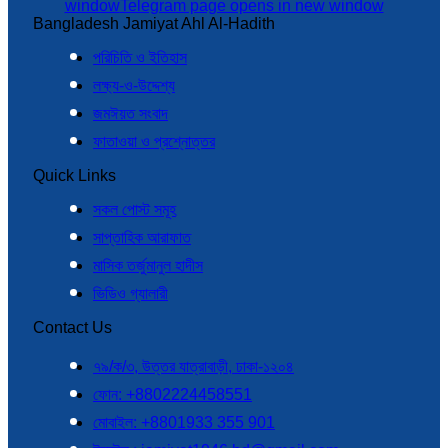
window
Telegram page opens in new window
Bangladesh Jamiyat Ahl Al-Hadith
পরিচিতি ও ইতিহাস
লক্ষ্য-ও-উদ্দেশ্য
জমঈয়ত সংবাদ
ফাতাওয়া ও প্রশ্নোত্তর
Quick Links
সকল পোস্ট সমূহ
সাপ্তাহিক আরাফাত
মাসিক তর্জুমানুল হাদীস
ভিডিও গ্যালারী
Contact Us
৭৯/ক/৩, উত্তর যাত্রাবাড়ী, ঢাকা-১২০৪
ফোন: +8802224458551
মোবাইল: +8801933 355 901