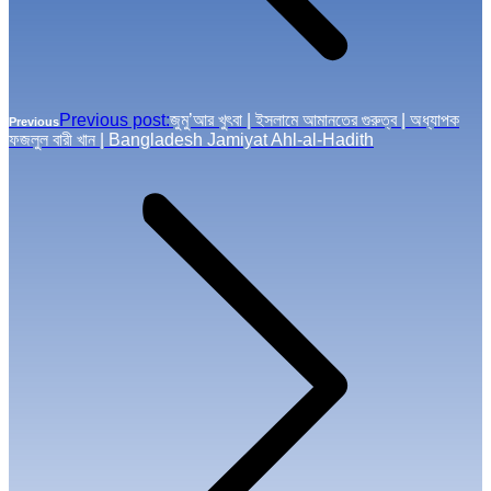
Previous post:
জুমু’আর খুৎবা | ইসলামে আমানতের গুরুত্ব | অধ্যাপক
Previous
ফজলুল বারী খান | Bangladesh Jamiyat Ahl-al-Hadith