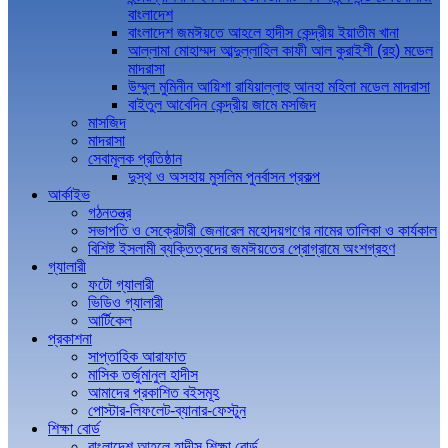
বাংলাদেশ
বাংলাদেশ জমঈয়তে আহলে হাদীস কেন্দ্রীয় ইয়াতীম খানা
আল্লামা মোহাম্মদ আব্দুল্লাহিল কাফী আল কুরাইশী (রহ) মডেল
মাদরাসা
উম্মুল মুমিনীন আয়িশা রাযিয়াল্লাহু আনহা মহিলা মডেল মাদরাসা
বাইতুল আবেদিন কেন্দ্রীয় জামে মসজিদ
মাসজিদ
মাদরাসা
সেবামূলক প্রতিষ্ঠান
দুস্থ ও অসহায় মুসলিম পুনর্বাসন প্রকল্প
আর্কাইভ
গঠনতন্ত্র
সভাপতি ও সেক্রেটারী জেনারেল মহোদয়গণের নামের তালিকা ও কার্যকাল
বিশিষ্ট ইসলামী ব্যক্তিত্বদের জমঈয়তের প্রোগ্রামে অংশগ্রহণ
গ্যালারী
ফটো গ্যালারী
ভিডিও গ্যালারী
আর্টিকেল
প্রকাশনা
সাপ্তাহিক আরাফাত
মাসিক তর্জুমানুল হাদীস
আমাদের প্রকাশিত বইসমূহ
পোস্টার-লিফলেট-ব্যানার-ফেস্টুন
শিক্ষা বোর্ড
বাংলাদেশ আহলে হাদীস শিক্ষা বোর্ড