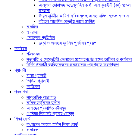
আল্লামা মোহাম্মদ আব্দুল্লাহিল কাফী আল কুরাইশী (রহ) মডেল
মাদরাসা
উম্মুল মুমিনীন আয়িশা রাযিয়াল্লাহু আনহা মহিলা মডেল মাদরাসা
বাইতুল আবেদিন কেন্দ্রীয় জামে মসজিদ
মাসজিদ
মাদরাসা
সেবামূলক প্রতিষ্ঠান
দুস্থ ও অসহায় মুসলিম পুনর্বাসন প্রকল্প
আর্কাইভ
গঠনতন্ত্র
সভাপতি ও সেক্রেটারী জেনারেল মহোদয়গণের নামের তালিকা ও কার্যকাল
বিশিষ্ট ইসলামী ব্যক্তিত্বদের জমঈয়তের প্রোগ্রামে অংশগ্রহণ
গ্যালারী
ফটো গ্যালারী
ভিডিও গ্যালারী
আর্টিকেল
প্রকাশনা
সাপ্তাহিক আরাফাত
মাসিক তর্জুমানুল হাদীস
আমাদের প্রকাশিত বইসমূহ
পোস্টার-লিফলেট-ব্যানার-ফেস্টুন
শিক্ষা বোর্ড
বাংলাদেশ আহলে হাদীস শিক্ষা বোর্ড
ফলাফল