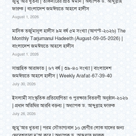
জুমু’আর খুতবা | তাকদীরের প্রতি ঈমান | অধ্যাপক ড. আব্দুল্লাহ
ফারুক | বাংলাদেশ জমঈয়তে আহলে হাদীস
August 1, 2026
মাসিক তর্জুমানুল হাদীস ৯ম বর্ষ ৫ম সংখ্যা (আগস্ট-২০২৬) The
Monthly Tarjumanul Hadeeth (August-09-05-2026) |
বাংলাদেশ জমঈয়তে আহলে হাদীস
August 1, 2026
সাপ্তাহিক আরাফাত | ৬৭ বর্ষ | ৩৯-৪০ সংখ্যা | বাংলাদেশ
জমঈয়তে আহলে হাদীস | Weekly Arafat-67-39-40
July 30, 2026
ইসলামী সাংস্কৃতিক প্রতিযোগিতা ও পুরষ্কার বিতরণী অনুষ্ঠান-২০২৬
| প্রধান অতিথির আরবি বক্তব্য | অধ্যাপক ড. আব্দুল্লাহ ফারুক
July 26, 2026
জুমু’আর খুতবা | পরম সৌভাগ্যবান ১০ শ্রেণীর লোক যাদের জন্য
ফেরেশতারা দু’আ করে | অধ্যাপক ড. আব্দুল্লাহ ফারুক