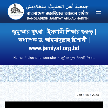
জুমু’আর খুৎবা | ইসলামী শিক্ষার গুরুত্ব |
অধ্যাপক ড. আহমাদুল্লাহ ত্রিশালী |
www.jamiyat.org.bd
You are here:
Home
alochona_somuho
জুমু’আর খুৎবা | ইসলামী শিক্ষার…
Jan
14
2024