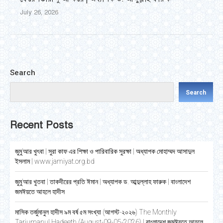
July 26, 2026
Search
Search
Recent Posts
জুমু’আর খুৎবা | সুরা কাফ এর শিক্ষা ও পারিবারিক সুরক্ষা | অধ্যাপক মোহাম্মদ আসাদুল
ইসলাম | www.jamiyat.org.bd
জুমু’আর খুতবা | তাকদীরের প্রতি ঈমান | অধ্যাপক ড. আব্দুল্লাহ ফারুক | বাংলাদেশ
জমঈয়তে আহলে হাদীস
মাসিক তর্জুমানুল হাদীস ৯ম বর্ষ ৫ম সংখ্যা (আগস্ট-২০২৬) The Monthly
Tarjumanul Hadeeth (August-09-05-2026) | বাংলাদেশ জমঈয়তে আহলে