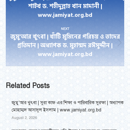
শাইখ ড. শহীদুল্লাহ খান মাদানী |
Previous
www.jamiyat.org.bd
post:
NEXT
জুমু’আর খুৎবা | খাঁটি মুমিনের পরিচয় ও তাদের
প্রতিদান | অধ্যাপক ড. মুহাম্মদ রঈসুদ্দীন |
Next
www.jamiyat.org.bd
post:
Related Posts
জুমু’আর খুৎবা | সুরা কাফ এর শিক্ষা ও পারিবারিক সুরক্ষা | অধ্যাপক
মোহাম্মদ আসাদুল ইসলাম | www.jamiyat.org.bd
August 2, 2026