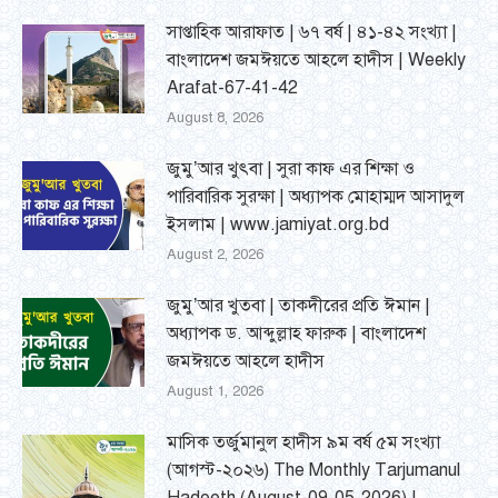
সাপ্তাহিক আরাফাত | ৬৭ বর্ষ | ৪১-৪২ সংখ্যা |
বাংলাদেশ জমঈয়তে আহলে হাদীস | Weekly
Arafat-67-41-42
August 8, 2026
জুমু’আর খুৎবা | সুরা কাফ এর শিক্ষা ও
পারিবারিক সুরক্ষা | অধ্যাপক মোহাম্মদ আসাদুল
ইসলাম | www.jamiyat.org.bd
August 2, 2026
জুমু’আর খুতবা | তাকদীরের প্রতি ঈমান |
অধ্যাপক ড. আব্দুল্লাহ ফারুক | বাংলাদেশ
জমঈয়তে আহলে হাদীস
August 1, 2026
মাসিক তর্জুমানুল হাদীস ৯ম বর্ষ ৫ম সংখ্যা
(আগস্ট-২০২৬) The Monthly Tarjumanul