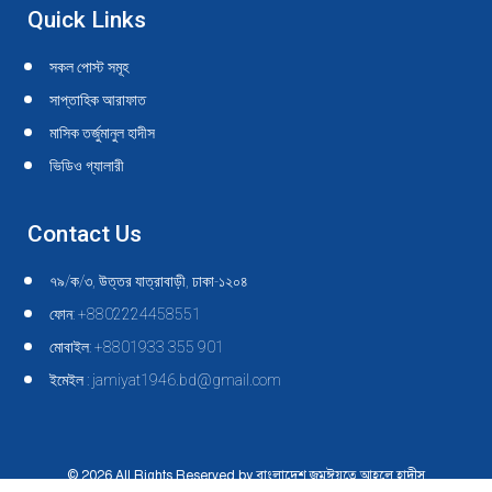
Quick Links
সকল পোস্ট সমূহ
সাপ্তাহিক আরাফাত
মাসিক তর্জুমানুল হাদীস
ভিডিও গ্যালারী
Contact Us
৭৯/ক/৩, উত্তর যাত্রাবাড়ী, ঢাকা-১২০৪
ফোন: +8802224458551
মোবাইল: +8801933 355 901
ইমেইল : jamiyat1946.bd@gmail.com
© 2026 All Rights Reserved by বাংলাদেশ জমঈয়তে আহলে হাদীস