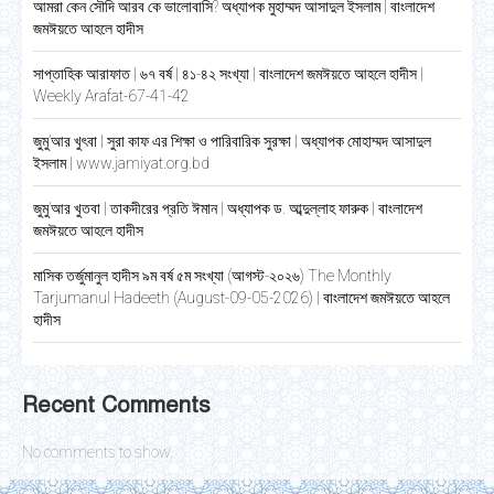
আমরা কেন সৌদি আরব কে ভালোবাসি? অধ্যাপক মুহাম্মদ আসাদুল ইসলাম | বাংলাদেশ
জমঈয়তে আহলে হাদীস
সাপ্তাহিক আরাফাত | ৬৭ বর্ষ | ৪১-৪২ সংখ্যা | বাংলাদেশ জমঈয়তে আহলে হাদীস |
Weekly Arafat-67-41-42
জুমু’আর খুৎবা | সুরা কাফ এর শিক্ষা ও পারিবারিক সুরক্ষা | অধ্যাপক মোহাম্মদ আসাদুল
ইসলাম | www.jamiyat.org.bd
জুমু’আর খুতবা | তাকদীরের প্রতি ঈমান | অধ্যাপক ড. আব্দুল্লাহ ফারুক | বাংলাদেশ
জমঈয়তে আহলে হাদীস
মাসিক তর্জুমানুল হাদীস ৯ম বর্ষ ৫ম সংখ্যা (আগস্ট-২০২৬) The Monthly
Tarjumanul Hadeeth (August-09-05-2026) | বাংলাদেশ জমঈয়তে আহলে
হাদীস
Recent Comments
No comments to show.