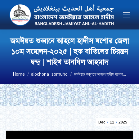
জমঈয়ত শুব্বানে আহলে হাদীস যশোর জেলা
১০ম সম্মেলন-২০২৫ | হক বাতিলের চিরন্তন
দ্বন্দ্ব | শাইখ তানযিল আহমাদ
You are here:
Home
alochona_somuho
জমঈয়ত শুব্বানে আহলে হাদীস যশোর…
Dec
11
2025