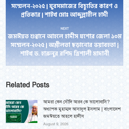
সম্মেলন-২০২৫ | যুবসমাজের বিচ্যুতির কারণ ও
Previous
প্রতিকার | শাইখ মোঃ আব্দুল্লাহীল হাদী
post:
NEXT
জমঈয়ত শুব্বানে আহলে হাদীস যশোর জেলা ১০ম
সম্মেলন-২০২৫ | অশ্লীলতা ছড়ানোর ভয়াবহতা |
Next
শাইখ ড. হারুনুর রশিদ ত্রিশালী মাদানী
post:
Related Posts
আমরা কেন সৌদি আরব কে ভালোবাসি?
অধ্যাপক মুহাম্মদ আসাদুল ইসলাম | বাংলাদেশ
জমঈয়তে আহলে হাদীস
August 9, 2026