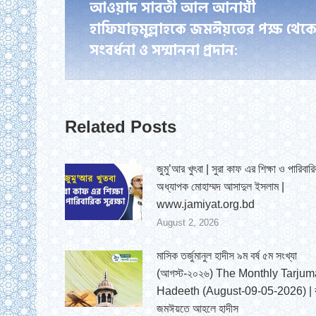
আওয়াদ সাবতী আল আনাযী
post:
হাফিযাহুমুল্লাহকে জমঈয়তের পক্ষ থেক
সংবর্ধনা ও সম্মাননা প্রদান:
Related Posts
জুমু’আর খুৎবা | সুরা কাফ এর শিক্ষা ও পারিবারিক
অধ্যাপক মোহাম্মদ আসাদুল ইসলাম |
www.jamiyat.org.bd
August 2, 2026
মাসিক তর্জুমানুল হাদীস ৯ম বর্ষ ৫ম সংখ্যা
(আগস্ট-২০২৬) The Monthly Tarjum
Hadeeth (August-09-05-2026) | ব
জমঈয়তে আহলে হাদীস