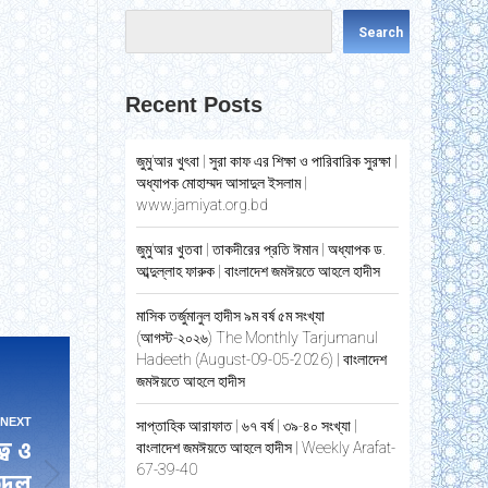
Search
Recent Posts
জুমু’আর খুৎবা | সুরা কাফ এর শিক্ষা ও পারিবারিক সুরক্ষা |
অধ্যাপক মোহাম্মদ আসাদুল ইসলাম |
www.jamiyat.org.bd
জুমু’আর খুতবা | তাকদীরের প্রতি ঈমান | অধ্যাপক ড.
আব্দুল্লাহ ফারুক | বাংলাদেশ জমঈয়তে আহলে হাদীস
মাসিক তর্জুমানুল হাদীস ৯ম বর্ষ ৫ম সংখ্যা
(আগস্ট-২০২৬) The Monthly Tarjumanul
Hadeeth (August-09-05-2026) | বাংলাদেশ
জমঈয়তে আহলে হাদীস
NEXT
সাপ্তাহিক আরাফাত | ৬৭ বর্ষ | ৩৯-৪০ সংখ্যা |
্ব ও
বাংলাদেশ জমঈয়তে আহলে হাদীস | Weekly Arafat-
67-39-40
দুল