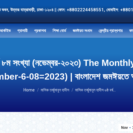
, জমঈয়ত ভবন, উত্তর যাত্রাবাড়ী, ঢাকা-১২০৪ || ফোন: +8802224458551, মোবাই
আর্কাইভ
গ্যালারী
প্রকাশনা
শিক্ষা বোর্ড
জমঈয়ত সংবাদ
কেন্দ্রীয় গ্রান্থগার
ফা
ষ্ঠ বর্ষ ৮ম সংখ্যা (নভেম্বর-২০২৩) The 
er-6-08=2023) | বাংলাদেশ জমঈয়তে আ
You are here:
Home
মাসিক তর্জুমানুল হাদীস
মাসিক তর্জুমানুল হাদীস ৬ষ্ঠ বর্ষ…
Nov