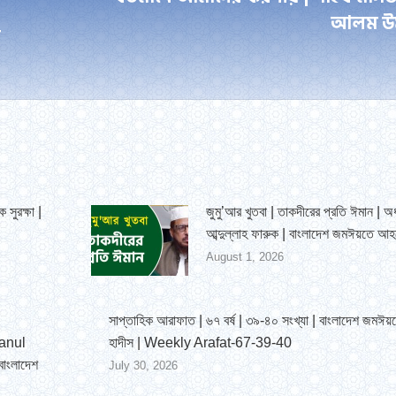
আলম উম
post:
ে
 সুরক্ষা |
জুমু’আর খুতবা | তাকদীরের প্রতি ঈমান | অ
আব্দুল্লাহ ফারুক | বাংলাদেশ জমঈয়তে আহ
August 1, 2026
সাপ্তাহিক আরাফাত | ৬৭ বর্ষ | ৩৯-৪০ সংখ্যা | বাংলাদেশ জমঈ
anul
হাদীস | Weekly Arafat-67-39-40
াংলাদেশ
July 30, 2026