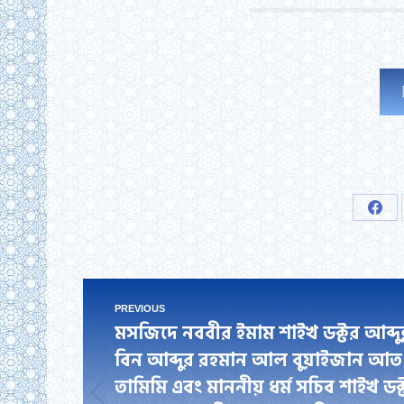
Sha
on
Fac
Post
PREVIOUS
মসজিদে নববীর ইমাম শাইখ ডক্টর আব্দুল
navigation
বিন আব্দুর রহমান আল বুয়াইজান আত
তামিমি এবং মাননীয় ধর্ম সচিব শাইখ ডক
Previous