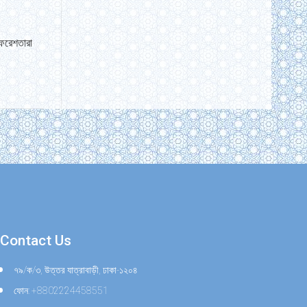
ফেরেশতারা
Contact Us
৭৯/ক/৩, উত্তর যাত্রাবাড়ী, ঢাকা-১২০৪
ফোন: +8802224458551