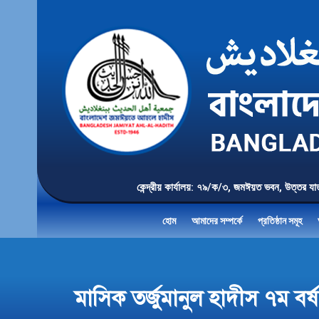
কেন্দ্রীয় কার্যালয়: ৭৯/ক/৩, জমঈয়ত ভবন, 
হোম
আমাদের সম্পর্কে
প্রতিষ্ঠান সমূহ
মাসিক তর্জুমানুল হাদীস ৭ম 