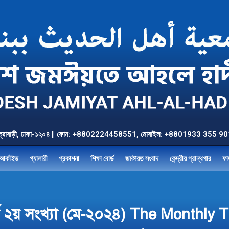
উত্তর যাত্রাবাড়ী, ঢাকা-১২০৪ || ফোন: +8802224458551, মোবাইল: +8801933 3
আর্কাইভ
গ্যালারী
প্রকাশনা
শিক্ষা বোর্ড
জমঈয়ত সংবাদ
কেন্দ্রীয় গ্রান্থগার
ফা
বর্ষ ২য় সংখ্যা (মে-২০২৪) The Month