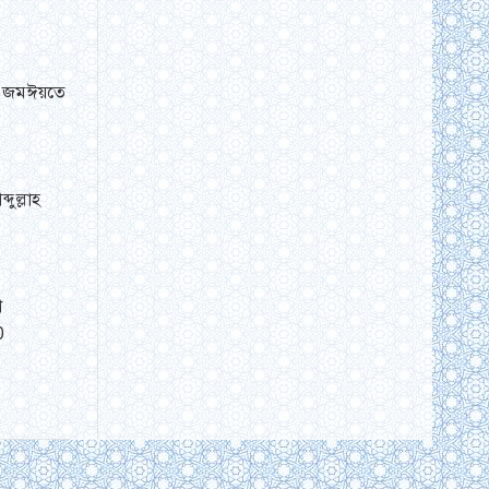
েশ জমঈয়তে
ুল্লাহ
শ
0