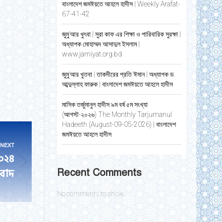
বাংলাদেশ জমঈয়তে আহলে হাদীস | Weekly Arafat-
67-41-42
জুমু’আর খুৎবা | সুরা কাফ এর শিক্ষা ও পারিবারিক সুরক্ষা |
অধ্যাপক মোহাম্মদ আসাদুল ইসলাম |
www.jamiyat.org.bd
জুমু’আর খুতবা | তাকদীরের প্রতি ঈমান | অধ্যাপক ড.
আব্দুল্লাহ ফারুক | বাংলাদেশ জমঈয়তে আহলে হাদীস
মাসিক তর্জুমানুল হাদীস ৯ম বর্ষ ৫ম সংখ্যা
(আগস্ট-২০২৬) The Monthly Tarjumanul
Hadeeth (August-09-05-2026) | বাংলাদেশ
জমঈয়তে আহলে হাদীস
NEXT
০২৪
িবাদ
Recent Comments
No comments to show.