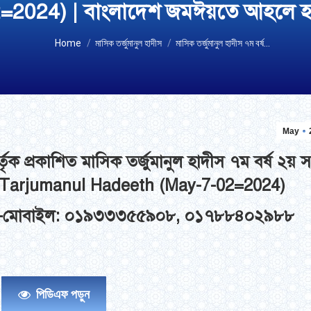
=2024) | বাংলাদেশ জমঈয়তে আহলে হ
You are here:
Home
মাসিক তর্জুমানুল হাদীস
মাসিক তর্জুমানুল হাদীস ৭ম বর্ষ…
May
 প্রকাশিত মাসিক তর্জুমানুল হাদীস ৭ম বর্ষ ২য় সং
 Tarjumanul Hadeeth (May-7-02=2024)
ুন-মোবাইল: ০১৯৩৩৩৫৫৯০৮, ০১৭৮৮৪০২৯৮৮
পিডিএফ পড়ুন