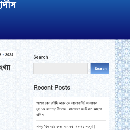
াদীস
2
2024
Search
খ্যা
Search
Recent Posts
আমরা কেন সৌদি আরব কে ভালোবাসি? অধ্যাপক
মুহাম্মদ আসাদুল ইসলাম | বাংলাদেশ জমঈয়তে আহলে
হাদীস
সাপ্তাহিক আরাফাত | ৬৭ বর্ষ | ৪১-৪২ সংখ্যা |