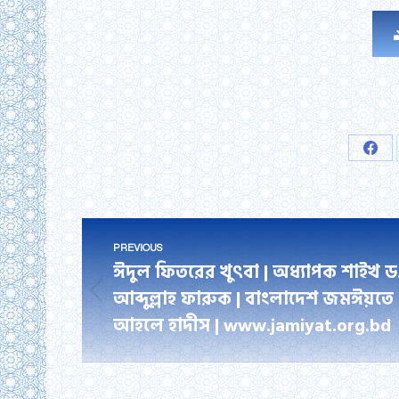
Shar
on
Fac
Post
PREVIOUS
navigation
ঈদুল ফিতরের খুৎবা | অধ্যাপক শাইখ ড
আব্দুল্লাহ ফারুক | বাংলাদেশ জমঈয়তে
Previous
আহলে হাদীস | www.jamiyat.org.bd
post: