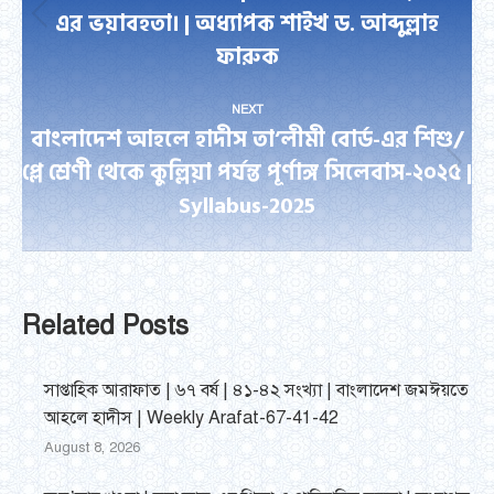
এর ভয়াবহতা। | অধ্যাপক শাইখ ড. আব্দুল্লাহ
Previous
ফারুক
post:
NEXT
বাংলাদেশ আহলে হাদীস তা’লীমী বোর্ড-এর শিশু/
প্লে শ্রেণী থেকে কুল্লিয়া পর্যন্ত পূর্ণাঙ্গ সিলেবাস-২০২৫ |
Next
Syllabus-2025
post:
Related Posts
সাপ্তাহিক আরাফাত | ৬৭ বর্ষ | ৪১-৪২ সংখ্যা | বাংলাদেশ জমঈয়তে
আহলে হাদীস | Weekly Arafat-67-41-42
August 8, 2026