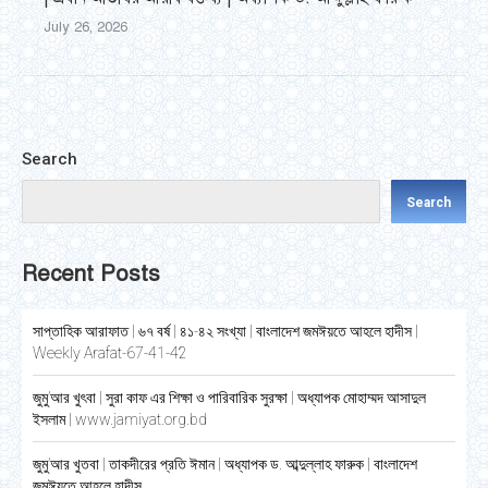
July 26, 2026
Search
Search
Recent Posts
সাপ্তাহিক আরাফাত | ৬৭ বর্ষ | ৪১-৪২ সংখ্যা | বাংলাদেশ জমঈয়তে আহলে হাদীস |
Weekly Arafat-67-41-42
জুমু’আর খুৎবা | সুরা কাফ এর শিক্ষা ও পারিবারিক সুরক্ষা | অধ্যাপক মোহাম্মদ আসাদুল
ইসলাম | www.jamiyat.org.bd
জুমু’আর খুতবা | তাকদীরের প্রতি ঈমান | অধ্যাপক ড. আব্দুল্লাহ ফারুক | বাংলাদেশ
জমঈয়তে আহলে হাদীস