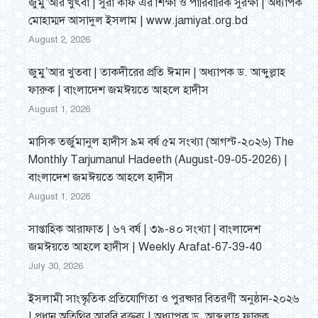
জুমু’আর খুৎবা | সুরা কাফ এর শিক্ষা ও পারিবারিক সুরক্ষা | অধ্যাপক
মোহাম্মদ আসাদুল ইসলাম | www.jamiyat.org.bd
August 2, 2026
জুমু’আর খুতবা | তাকদীরের প্রতি ঈমান | অধ্যাপক ড. আব্দুল্লাহ
ফারুক | বাংলাদেশ জমঈয়তে আহলে হাদীস
August 1, 2026
মাসিক তর্জুমানুল হাদীস ৯ম বর্ষ ৫ম সংখ্যা (আগস্ট-২০২৬) The
Monthly Tarjumanul Hadeeth (August-09-05-2026) |
বাংলাদেশ জমঈয়তে আহলে হাদীস
August 1, 2026
সাপ্তাহিক আরাফাত | ৬৭ বর্ষ | ৩৯-৪০ সংখ্যা | বাংলাদেশ
জমঈয়তে আহলে হাদীস | Weekly Arafat-67-39-40
July 30, 2026
ইসলামী সাংস্কৃতিক প্রতিযোগিতা ও পুরষ্কার বিতরণী অনুষ্ঠান-২০২৬
| প্রধান অতিথির আরবি বক্তব্য | অধ্যাপক ড. আব্দুল্লাহ ফারুক