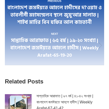
PREVIOUS
বাংলাদেশ জমঈয়তে আহলে হাদীসের দা’ওয়াহ ও
navigation
তাবলীগী মহাসম্মেলন স্থলে জুমু’আর সালাত |
Previous
শাইখ মাহির বিন যফির আল কাহতানী
post:
NEXT
সাপ্তাহিক আরাফাত | ৬৫ বর্ষ | ১৯-২০ সংখ্যা |
বাংলাদেশ জমঈয়তে আহলে হাদীস | Weekly
Next
Arafat-65-19-20
post:
Related Posts
সাপ্তাহিক আরাফাত | ৬৭ বর্ষ | ৪১-৪২ সংখ্যা |
বাংলাদেশ জমঈয়তে আহলে হাদীস | Weekly
Arafat-67-41-42