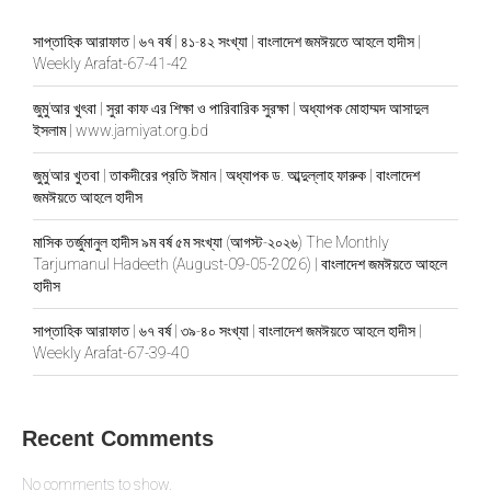
সাপ্তাহিক আরাফাত | ৬৭ বর্ষ | ৪১-৪২ সংখ্যা | বাংলাদেশ জমঈয়তে আহলে হাদীস |
Weekly Arafat-67-41-42
জুমু’আর খুৎবা | সুরা কাফ এর শিক্ষা ও পারিবারিক সুরক্ষা | অধ্যাপক মোহাম্মদ আসাদুল
ইসলাম | www.jamiyat.org.bd
জুমু’আর খুতবা | তাকদীরের প্রতি ঈমান | অধ্যাপক ড. আব্দুল্লাহ ফারুক | বাংলাদেশ
জমঈয়তে আহলে হাদীস
মাসিক তর্জুমানুল হাদীস ৯ম বর্ষ ৫ম সংখ্যা (আগস্ট-২০২৬) The Monthly
Tarjumanul Hadeeth (August-09-05-2026) | বাংলাদেশ জমঈয়তে আহলে
হাদীস
সাপ্তাহিক আরাফাত | ৬৭ বর্ষ | ৩৯-৪০ সংখ্যা | বাংলাদেশ জমঈয়তে আহলে হাদীস |
Weekly Arafat-67-39-40
Recent Comments
No comments to show.