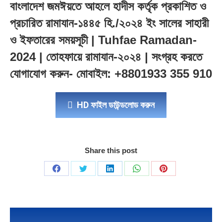
বাংলাদেশ জমঈয়তে আহলে হাদীস কর্তৃক প্রকাশিত ও
প্রচারিত রামাযান-১৪৪৫ হি./২০২৪ ইং সালের সাহারী
ও ইফতারের সময়সূচী | Tuhfae Ramadan-
2024 | তোহফায়ে রামাযান-২০২৪ | সংগ্রহ করতে
যোগাযোগ করুন- মোবাইল: +8801933 355 910
HD ফাইল ডাউন্ডলোড করুন
Share this post
Share
Share
Share
Share
Share
on
on
on
on
on
Facebook
Twitter
LinkedIn
WhatsApp
Pinterest
Post