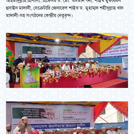
আহমাদুল্লাহ ত্রিশালী, প্রফেসর ড. মো. ওসমান গনী, শাইখ মুফাযযল
হুসাইন মাদানী, সেক্রেটারি জেনারেল শাইখ ড. মুহাম্মদ শহীদুল্লাহ খান
মাদানী-সহ সংগঠনের কেন্দ্রীয় নেতৃবৃন্দ।