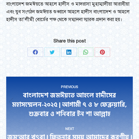
বাংলাদেশ জমঈয়তে আহলে হাদীস ও মাদরাসা মুহাম্মাদীয়া আরাবীয়া
এবং যুব সংগঠন জমঈয়ত শুব্বানে আহলে হাদীস বাংলাদেশ ও আহলে
হাদীস তা’লীমী বোর্ডের পক্ষ থেকে সম্মাননা স্মারক প্রদান করা হয়।
Share this post
Share
Share
Share
Share
Share
on
on
on
on
on
Facebook
Twitter
LinkedIn
WhatsApp
Pinterest
Post
PREVIOUS
navigation
বাংলাদেশ জমঈয়তে আহলে হাদীসের
মহাসম্মেলন-২০২৫ | আগামী ৭ ও ৮ ফেব্রুয়ারি,
Previous
শুক্রবার ও শনিবার ইন শা আল্লাহ
post:
NEXT
জুমু’আর খুৎবা | ফিতনার সময় আমাদের করণীয় |