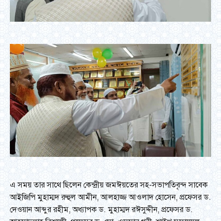
এ সময় তার সাথে ছিলেন কেন্দ্রীয় জমঈয়তের সহ-সভাপতিবৃন্দ সাবেক
আইজিপি মুহাম্মদ রুহুল আমীন, আলহাজ্জ আওলাদ হোসেন, প্রফেসর ড.
দেওয়ান আব্দুর রহীম, অধ্যাপক ড. মুহাম্মদ রঈসুদ্দীন, প্রফেসর ড.