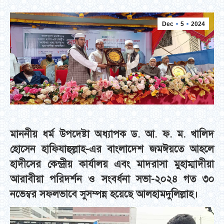
Dec
5
2024
মাননীয় ধর্ম উপদেষ্টা অধ্যাপক ড. আ. ফ. ম. খালিদ
হোসেন হাফিযাহুল্লাহ-এর বাংলাদেশ জমঈয়তে আহলে
হাদীসের কেন্দ্রীয় কার্যালয় এবং মাদরাসা মুহাম্মাদীয়া
আরাবীয়া পরিদর্শন ও সংবর্ধনা সভা-২০২৪ গত ৩০
নভেম্বর সফলভাবে সুসম্পন্ন হয়েছে আলহামদুলিল্লাহ।