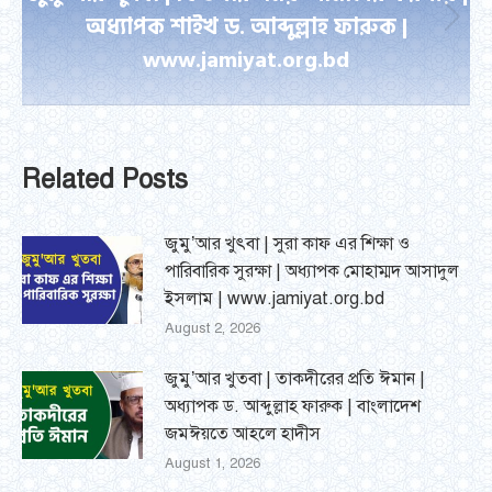
অধ্যাপক শাইখ ড. আব্দুল্লাহ ফারুক |
Next
www.jamiyat.org.bd
post:
Related Posts
জুমু’আর খুৎবা | সুরা কাফ এর শিক্ষা ও
পারিবারিক সুরক্ষা | অধ্যাপক মোহাম্মদ আসাদুল
ইসলাম | www.jamiyat.org.bd
August 2, 2026
জুমু’আর খুতবা | তাকদীরের প্রতি ঈমান |
অধ্যাপক ড. আব্দুল্লাহ ফারুক | বাংলাদেশ
জমঈয়তে আহলে হাদীস
August 1, 2026