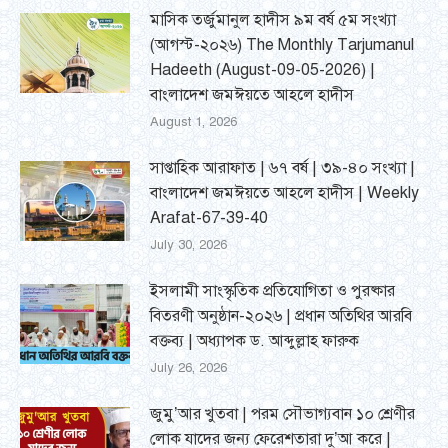
মাসিক তর্জুমানুল হাদীস ৯ম বর্ষ ৫ম সংখ্যা
(আগস্ট-২০২৬) The Monthly Tarjumanul
Hadeeth (August-09-05-2026) |
বাংলাদেশ জমঈয়তে আহলে হাদীস
August 1, 2026
সাপ্তাহিক আরাফাত | ৬৭ বর্ষ | ৩৯-৪০ সংখ্যা |
বাংলাদেশ জমঈয়তে আহলে হাদীস | Weekly
Arafat-67-39-40
July 30, 2026
ইসলামী সাংস্কৃতিক প্রতিযোগিতা ও পুরষ্কার
বিতরণী অনুষ্ঠান-২০২৬ | প্রধান অতিথির আরবি
বক্তব্য | অধ্যাপক ড. আব্দুল্লাহ ফারুক
July 26, 2026
জুমু’আর খুতবা | পরম সৌভাগ্যবান ১০ শ্রেণীর
লোক যাদের জন্য ফেরেশতারা দু’আ করে |