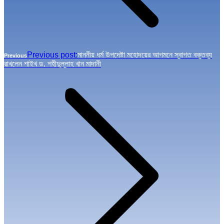
Previous post:
মাননীয় ধর্ম উপদেষ্টা মহোদয়ের আগমনে স্বাগত বক্তব্য
Previous
রাখলেন শাইখ ড. শহীদুল্লাহ খান মাদানী