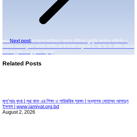
Next post:
বাংলাদেশ জমঈয়তে আহলে হাদীসের কেন্দ্রীয় কার্যালয় পরিদর্শন ও
Next
সংবর্ধনা সভায় প্রধান অতিথি মাননীয় ধর্ম উপদেষ্টা অধ্যাপক ড. আ. ফ. ম. খালিদ হোসেন
হাফিযাহুল্লাহ-এর মুল্যবান বক্তব্য
Related Posts
জুমু’আর খুৎবা | সুরা কাফ এর শিক্ষা ও পারিবারিক সুরক্ষা | অধ্যাপক মোহাম্মদ আসাদুল
ইসলাম | www.jamiyat.org.bd
August 2, 2026