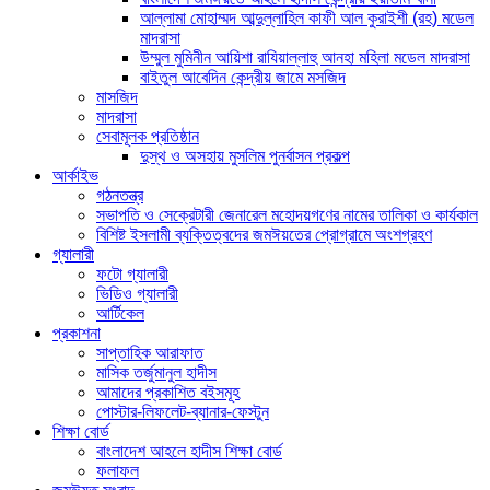
আল্লামা মোহাম্মদ আব্দুল্লাহিল কাফী আল কুরাইশী (রহ) মডেল
মাদরাসা
উম্মুল মুমিনীন আয়িশা রাযিয়াল্লাহু আনহা মহিলা মডেল মাদরাসা
বাইতুল আবেদিন কেন্দ্রীয় জামে মসজিদ
মাসজিদ
মাদরাসা
সেবামূলক প্রতিষ্ঠান
দুস্থ ও অসহায় মুসলিম পুনর্বাসন প্রকল্প
আর্কাইভ
গঠনতন্ত্র
সভাপতি ও সেক্রেটারী জেনারেল মহোদয়গণের নামের তালিকা ও কার্যকাল
বিশিষ্ট ইসলামী ব্যক্তিত্বদের জমঈয়তের প্রোগ্রামে অংশগ্রহণ
গ্যালারী
ফটো গ্যালারী
ভিডিও গ্যালারী
আর্টিকেল
প্রকাশনা
সাপ্তাহিক আরাফাত
মাসিক তর্জুমানুল হাদীস
আমাদের প্রকাশিত বইসমূহ
পোস্টার-লিফলেট-ব্যানার-ফেস্টুন
শিক্ষা বোর্ড
বাংলাদেশ আহলে হাদীস শিক্ষা বোর্ড
ফলাফল