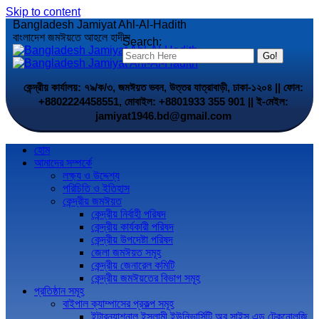
Skip to content
Bangladesh Jamiyat Ahl-Al-Hadith
বাংলাদেশ জমঈয়তে আহলে হাদীস
Search:
কেন্দ্রীয় কার্যালয়: ৭৯/ক/৩, জমঈয়ত ভবন, উত্তর যাত্রাবাড়ী, ঢাকা-১২০৪ || ফোন:
+8802224458551, মোবাইল: +8801933 355 901 || ই-মেইল:
jamiyat1946.bd@gmail.com
হোম
আমাদের সম্পর্কে
লক্ষ্য ও উদ্দেশ্য
পরিচিতি ও ইতিহাস
কেন্দ্রীয় জমঈয়ত
কেন্দ্রীয় নির্বাহী পরিষদ
কেন্দ্রীয় কার্যকারী পরিষদ
কেন্দ্রীয় উপদেষ্টা পরিষদ
জেলা জমঈয়ত সমূহ
কেন্দ্রীয় জেনারেল কমিটি
কেন্দ্রীয় জমঈয়তের বিভাগ সমূহ
প্রতিষ্ঠান সমূহ
বাইপাল ক্যাম্পাসের প্রকল্প সমূহ
ইন্টারন্যাশনাল ইসলামী ইউনিভার্সিটি অব সাইন্স এন্ড টেকনোলজি