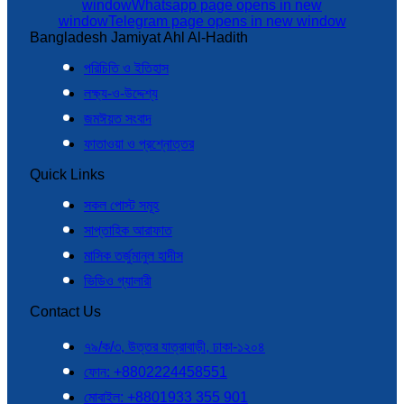
window
Whatsapp page opens in new
window
Telegram page opens in new window
Bangladesh Jamiyat Ahl Al-Hadith
পরিচিতি ও ইতিহাস
লক্ষ্য-ও-উদ্দেশ্য
জমঈয়ত সংবাদ
ফাতাওয়া ও প্রশ্নোত্তর
Quick Links
সকল পোস্ট সমূহ
সাপ্তাহিক আরাফাত
মাসিক তর্জুমানুল হাদীস
ভিডিও গ্যালারী
Contact Us
৭৯/ক/৩, উত্তর যাত্রাবাড়ী, ঢাকা-১২০৪
ফোন: +8802224458551
মোবাইল: +8801933 355 901