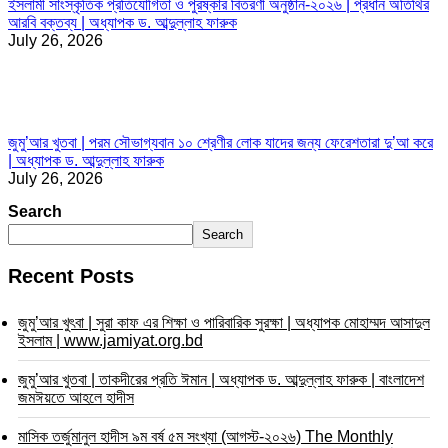
ইসলামী সাংস্কৃতিক প্রতিযোগিতা ও পুরষ্কার বিতরণী অনুষ্ঠান-২০২৬ | প্রধান অতিথির
আরবি বক্তব্য | অধ্যাপক ড. আব্দুল্লাহ ফারুক
July 26, 2026
জুমু’আর খুতবা | পরম সৌভাগ্যবান ১০ শ্রেণীর লোক যাদের জন্য ফেরেশতারা দু’আ করে
| অধ্যাপক ড. আব্দুল্লাহ ফারুক
July 26, 2026
Search
Search
Recent Posts
জুমু’আর খুৎবা | সুরা কাফ এর শিক্ষা ও পারিবারিক সুরক্ষা | অধ্যাপক মোহাম্মদ আসাদুল
ইসলাম | www.jamiyat.org.bd
জুমু’আর খুতবা | তাকদীরের প্রতি ঈমান | অধ্যাপক ড. আব্দুল্লাহ ফারুক | বাংলাদেশ
জমঈয়তে আহলে হাদীস
মাসিক তর্জুমানুল হাদীস ৯ম বর্ষ ৫ম সংখ্যা (আগস্ট-২০২৬) The Monthly