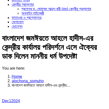
জমঈয়ত সংবাদ
কেন্দ্রীয় গ্রান্থগার
প্রফেসর ড. মোহাম্মদ আব্দুল বারী (রহঃ) কেন্দ্রীয় গ্রন্থাগার
অনলাইন লাইব্রেরী
ফাতাওয়া ও প্রশ্নোত্তর
যোগাযোগ
ডোনেশন
বাংলাদেশ জমঈয়তে আহলে হাদীস-এর
কেন্দ্রীয় কার্যালয় পরিদর্শনে এসে ঐক্যের
ডাক দিলেন মাননীয় ধর্ম উপদেষ্টা
You are here:
Home
alochona_somuho
বাংলাদেশ জমঈয়তে আহলে হাদীস-এর কেন্দ্রীয়…
Dec
1
2024