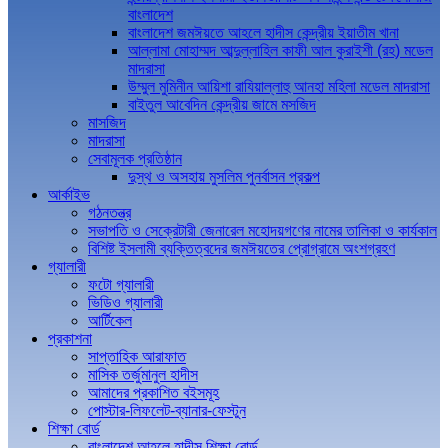
বাংলাদেশ
বাংলাদেশ জমঈয়তে আহলে হাদীস কেন্দ্রীয় ইয়াতীম খানা
আল্লামা মোহাম্মদ আব্দুল্লাহিল কাফী আল কুরাইশী (রহ) মডেল
মাদরাসা
উম্মুল মুমিনীন আয়িশা রাযিয়াল্লাহু আনহা মহিলা মডেল মাদরাসা
বাইতুল আবেদিন কেন্দ্রীয় জামে মসজিদ
মাসজিদ
মাদরাসা
সেবামূলক প্রতিষ্ঠান
দুস্থ ও অসহায় মুসলিম পুনর্বাসন প্রকল্প
আর্কাইভ
গঠনতন্ত্র
সভাপতি ও সেক্রেটারী জেনারেল মহোদয়গণের নামের তালিকা ও কার্যকাল
বিশিষ্ট ইসলামী ব্যক্তিত্বদের জমঈয়তের প্রোগ্রামে অংশগ্রহণ
গ্যালারী
ফটো গ্যালারী
ভিডিও গ্যালারী
আর্টিকেল
প্রকাশনা
সাপ্তাহিক আরাফাত
মাসিক তর্জুমানুল হাদীস
আমাদের প্রকাশিত বইসমূহ
পোস্টার-লিফলেট-ব্যানার-ফেস্টুন
শিক্ষা বোর্ড
বাংলাদেশ আহলে হাদীস শিক্ষা বোর্ড