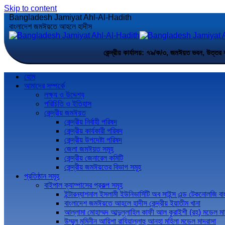
Skip to content
Bangladesh Jamiyat Ahl-Al-Hadith
বাংলাদেশ জমঈয়তে আহলে হাদীস
কেন্দ্রীয় কার্যালয়: ৭৯/ক/৩, জমঈয়ত ভবন,
হোম
আমাদের সম্পর্কে
লক্ষ্য ও উদ্দেশ্য
পরিচিতি ও ইতিহাস
কেন্দ্রীয় জমঈয়ত
কেন্দ্রীয় নির্বাহী পরিষদ
কেন্দ্রীয় কার্যকারী পরিষদ
কেন্দ্রীয় উপদেষ্টা পরিষদ
জেলা জমঈয়ত সমূহ
কেন্দ্রীয় জেনারেল কমিটি
কেন্দ্রীয় জমঈয়তের বিভাগ সমূহ
প্রতিষ্ঠান সমূহ
বাইপাল ক্যাম্পাসের প্রকল্প সমূহ
ইন্টারন্যাশনাল ইসলামী ইউনিভার্সিটি অব সাইন্স এন্ড টেকনোলজি ব
বাংলাদেশ জমঈয়তে আহলে হাদীস কেন্দ্রীয় ইয়াতীম খানা
আল্লামা মোহাম্মদ আব্দুল্লাহিল কাফী আল কুরাইশী (রহ) মডেল মা
উম্মুল মুমিনীন আয়িশা রাযিয়াল্লাহু আনহা মহিলা মডেল মাদরাসা