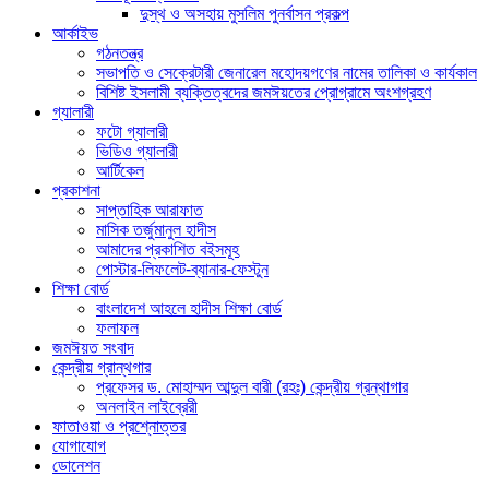
দুস্থ ও অসহায় মুসলিম পুনর্বাসন প্রকল্প
আর্কাইভ
গঠনতন্ত্র
সভাপতি ও সেক্রেটারী জেনারেল মহোদয়গণের নামের তালিকা ও কার্যকাল
বিশিষ্ট ইসলামী ব্যক্তিত্বদের জমঈয়তের প্রোগ্রামে অংশগ্রহণ
গ্যালারী
ফটো গ্যালারী
ভিডিও গ্যালারী
আর্টিকেল
প্রকাশনা
সাপ্তাহিক আরাফাত
মাসিক তর্জুমানুল হাদীস
আমাদের প্রকাশিত বইসমূহ
পোস্টার-লিফলেট-ব্যানার-ফেস্টুন
শিক্ষা বোর্ড
বাংলাদেশ আহলে হাদীস শিক্ষা বোর্ড
ফলাফল
জমঈয়ত সংবাদ
কেন্দ্রীয় গ্রান্থগার
প্রফেসর ড. মোহাম্মদ আব্দুল বারী (রহঃ) কেন্দ্রীয় গ্রন্থাগার
অনলাইন লাইব্রেরী
ফাতাওয়া ও প্রশ্নোত্তর
যোগাযোগ
ডোনেশন