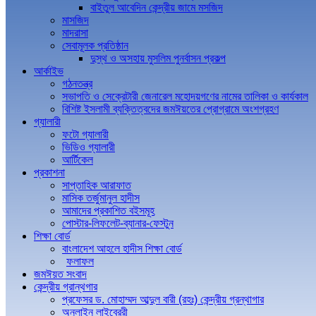
বাইতুল আবেদিন কেন্দ্রীয় জামে মসজিদ
মাসজিদ
মাদরাসা
সেবামূলক প্রতিষ্ঠান
দুস্থ ও অসহায় মুসলিম পুনর্বাসন প্রকল্প
আর্কাইভ
গঠনতন্ত্র
সভাপতি ও সেক্রেটারী জেনারেল মহোদয়গণের নামের তালিকা ও কার্যকাল
বিশিষ্ট ইসলামী ব্যক্তিত্বদের জমঈয়তের প্রোগ্রামে অংশগ্রহণ
গ্যালারী
ফটো গ্যালারী
ভিডিও গ্যালারী
আর্টিকেল
প্রকাশনা
সাপ্তাহিক আরাফাত
মাসিক তর্জুমানুল হাদীস
আমাদের প্রকাশিত বইসমূহ
পোস্টার-লিফলেট-ব্যানার-ফেস্টুন
শিক্ষা বোর্ড
বাংলাদেশ আহলে হাদীস শিক্ষা বোর্ড
ফলাফল
জমঈয়ত সংবাদ
কেন্দ্রীয় গ্রান্থগার
প্রফেসর ড. মোহাম্মদ আব্দুল বারী (রহঃ) কেন্দ্রীয় গ্রন্থাগার
অনলাইন লাইব্রেরী