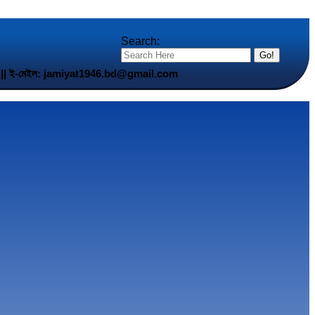
Search:
5 901 || ই-মেইল: jamiyat1946.bd@gmail.com