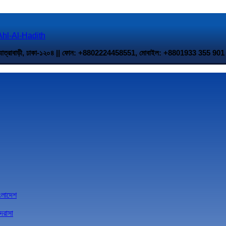
 উত্তর যাত্রাবাড়ী, ঢাকা-১২০৪ || ফোন: +8802224458551, মোবাইল: +8801933 35
াংলাদেশ
দরাসা