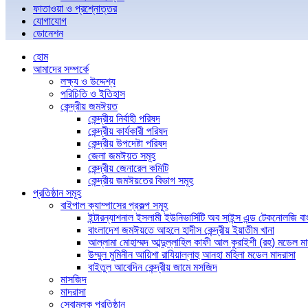
ফাতাওয়া ও প্রশ্নোত্তর
যোগাযোগ
ডোনেশন
হোম
আমাদের সম্পর্কে
লক্ষ্য ও উদ্দেশ্য
পরিচিতি ও ইতিহাস
কেন্দ্রীয় জমঈয়ত
কেন্দ্রীয় নির্বাহী পরিষদ
কেন্দ্রীয় কার্যকারী পরিষদ
কেন্দ্রীয় উপদেষ্টা পরিষদ
জেলা জমঈয়ত সমূহ
কেন্দ্রীয় জেনারেল কমিটি
কেন্দ্রীয় জমঈয়তের বিভাগ সমূহ
প্রতিষ্ঠান সমূহ
বাইপাল ক্যাম্পাসের প্রকল্প সমূহ
ইন্টারন্যাশনাল ইসলামী ইউনিভার্সিটি অব সাইন্স এন্ড টেকনোলজি ব
বাংলাদেশ জমঈয়তে আহলে হাদীস কেন্দ্রীয় ইয়াতীম খানা
আল্লামা মোহাম্মদ আব্দুল্লাহিল কাফী আল কুরাইশী (রহ) মডেল মা
উম্মুল মুমিনীন আয়িশা রাযিয়াল্লাহু আনহা মহিলা মডেল মাদরাসা
বাইতুল আবেদিন কেন্দ্রীয় জামে মসজিদ
মাসজিদ
মাদরাসা
সেবামূলক প্রতিষ্ঠান