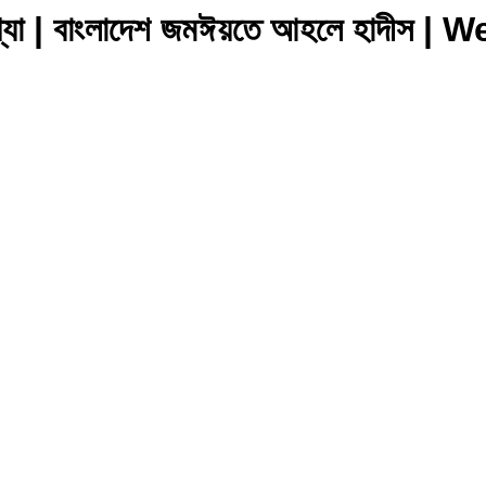
সংখ্যা | বাংলাদেশ জমঈয়তে আহলে হাদীস