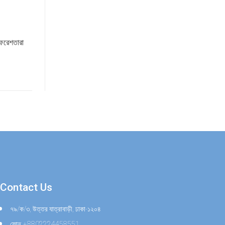
ফেরেশতারা
Contact Us
৭৯/ক/৩, উত্তর যাত্রাবাড়ী, ঢাকা-১২০৪
ফোন: +8802224458551