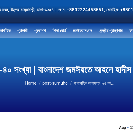
, জমঈয়ত ভবন, উত্তর যাত্রাবাড়ী, ঢাকা-১২০৪ || ফোন: +8802224458551, মোবাই
আর্কাইভ
গ্যালারী
প্রকাশনা
শিক্ষা বোর্ড
জমঈয়ত সংবাদ
কেন্দ্রীয় গ্রান্থগার
ফা
| ৩৯-৪০ সংখ্যা | বাংলাদেশ জমঈয়তে আহলে 
You are here:
Home
post-sumuho
সাপ্তাহিক আরাফাত | ৬৫ বর্ষ…
Aug
1