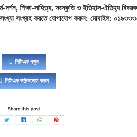
-দর্শন, শিক্ষা-সাহিত্য, সংস্কৃতি ও ইতিহাস-ঐতিহ্য বিষয়
০ সংখ্যা সংগ্রহ করতে যোগাযোগ করুন: মোবাইল: ০১৯৩৩
পিডিএফ পড়ুন
পিডিএফ ডাউন্ডলোড করুন
Share this post
re
Share
Share
Share
Share
on
on
on
on