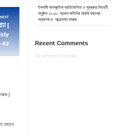
ইসলামী সাংস্কৃতিক প্রতিযোগিতা ও পুরষ্কার বিতরণী
অনুষ্ঠান-২০২৬ | প্রধান অতিথির আরবি বক্তব্য |
NEXT
অধ্যাপক ড. আব্দুল্লাহ ফারুক
যা |
kly
-42
Recent Comments
No comments to show.
ারুক |
য়তে আহলে