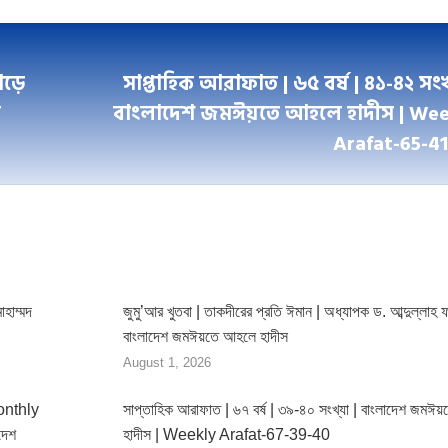
ebook
Twitter
LinkedIn
WhatsApp
Pinterest
গড়ে
সাপ্তাহিক আরাফাত | ৬৫ বর্ষ | ৪১-৪২ সংখ্
ন
বাংলাদেশ জমঈয়তে আহলে হাদীস | Wee
Next
Arafat-65-41
post:
োহাম্মদ
জুমু’আর খুতবা | তাকদীরের প্রতি ঈমান | অধ্যাপক ড. আব্দুল্লাহ ফ
বাংলাদেশ জমঈয়তে আহলে হাদীস
August 1, 2026
Monthly
সাপ্তাহিক আরাফাত | ৬৭ বর্ষ | ৩৯-৪০ সংখ্যা | বাংলাদেশ জমঈ
দেশ
হাদীস | Weekly Arafat-67-39-40