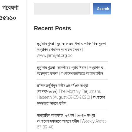
ক গবেষণা
Search
৩৫৫৯১০
Recent Posts
জুমু’আর খুৎবা | সুরা কাফ এর শিক্ষা ও পারিবারিক সুরক্ষা |
অধ্যাপক মোহাম্মদ আসাদুল ইসলাম |
www.jamiyat.org.bd
জুমু’আর খুতবা | তাকদীরের প্রতি ঈমান | অধ্যাপক ড.
আব্দুল্লাহ ফারুক | বাংলাদেশ জমঈয়তে আহলে হাদীস
মাসিক তর্জুমানুল হাদীস ৯ম বর্ষ ৫ম সংখ্যা
(আগস্ট-২০২৬) The Monthly Tarjumanul
Hadeeth (August-09-05-2026) | বাংলাদেশ
জমঈয়তে আহলে হাদীস
সাপ্তাহিক আরাফাত | ৬৭ বর্ষ | ৩৯-৪০ সংখ্যা |
বাংলাদেশ জমঈয়তে আহলে হাদীস | Weekly Arafat-
67-39-40