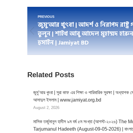
Fac
Post
PREVIOUS
জুমু’আর খুৎবা | আদর্শ ও নিরাপদ রাষ্ট্র 
navigation
তুলুন | শাইখ আবু আদেল মুহাম্মদ হারু
Previous
হুসাইন | Jamiyat BD
post:
Related Posts
জুমু’আর খুৎবা | সুরা কাফ এর শিক্ষা ও পারিবারিক সুরক্ষা | অধ্যাপক ম
আসাদুল ইসলাম | www.jamiyat.org.bd
August 2, 2026
মাসিক তর্জুমানুল হাদীস ৯ম বর্ষ ৫ম সংখ্যা (আগস্ট-২০২৬) The 
Tarjumanul Hadeeth (August-09-05-2026) | বাংলা