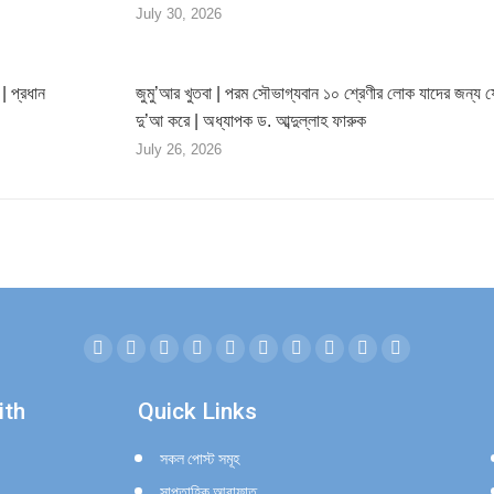
July 30, 2026
| প্রধান
জুমু’আর খুতবা | পরম সৌভাগ্যবান ১০ শ্রেণীর লোক যাদের জন্য 
দু’আ করে | অধ্যাপক ড. আব্দুল্লাহ ফারুক
July 26, 2026
Facebook
Twitter
YouTube
Linkedin
Instagram
Mail
Website
SoundCloud
Whatsapp
Telegram
page
page
page
page
page
page
page
page
page
page
ith
Quick Links
opens
opens
opens
opens
opens
opens
opens
opens
opens
opens
in
in
in
in
in
in
in
in
in
in
সকল পোস্ট সমূহ
new
new
new
new
new
new
new
new
new
new
সাপ্তাহিক আরাফাত