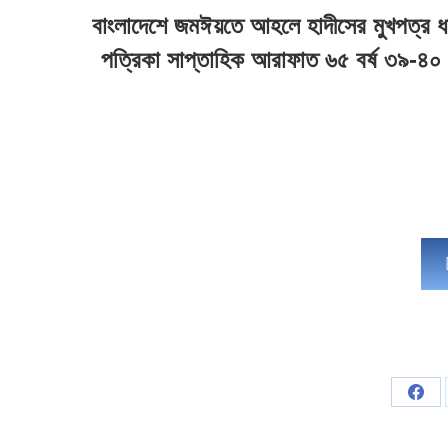
বাংলাদেশে জমঈয়তে আহলে হাদীসের মুখপত্র ধর্ম
পত্রিকা সাপ্তাহিক আরাফাত ৬৫ বর্ষ ৩৯-৪
Sha
on