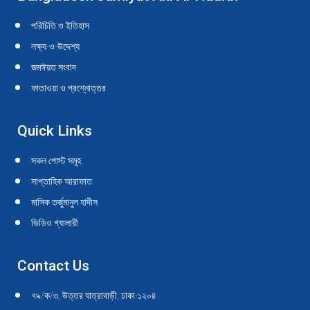
opens
opens
opens
opens
opens
opens
opens
opens
opens
opens
in
in
in
in
in
in
in
in
in
in
পরিচিতি ও ইতিহাস
new
new
new
new
new
new
new
new
new
new
লক্ষ্য-ও-উদ্দেশ্য
window
window
window
window
window
window
window
window
window
window
জমঈয়ত সংবাদ
ফাতাওয়া ও প্রশ্নোত্তর
Quick Links
সকল পোস্ট সমূহ
সাপ্তাহিক আরাফাত
মাসিক তর্জুমানুল হাদীস
ভিডিও গ্যালারী
Contact Us
৭৯/ক/৩, উত্তর যাত্রাবাড়ী, ঢাকা-১২০৪