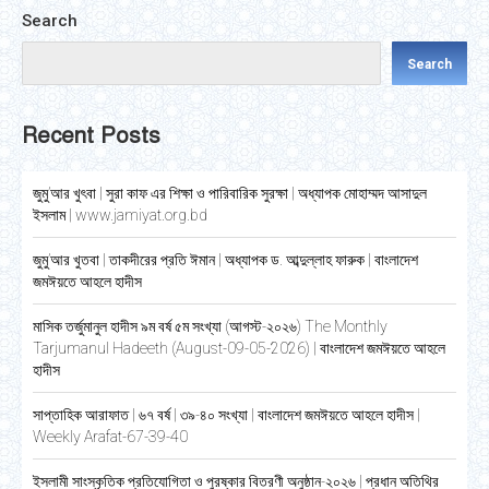
Search
Search
Recent Posts
জুমু’আর খুৎবা | সুরা কাফ এর শিক্ষা ও পারিবারিক সুরক্ষা | অধ্যাপক মোহাম্মদ আসাদুল
ইসলাম | www.jamiyat.org.bd
জুমু’আর খুতবা | তাকদীরের প্রতি ঈমান | অধ্যাপক ড. আব্দুল্লাহ ফারুক | বাংলাদেশ
জমঈয়তে আহলে হাদীস
মাসিক তর্জুমানুল হাদীস ৯ম বর্ষ ৫ম সংখ্যা (আগস্ট-২০২৬) The Monthly
Tarjumanul Hadeeth (August-09-05-2026) | বাংলাদেশ জমঈয়তে আহলে
হাদীস
সাপ্তাহিক আরাফাত | ৬৭ বর্ষ | ৩৯-৪০ সংখ্যা | বাংলাদেশ জমঈয়তে আহলে হাদীস |
Weekly Arafat-67-39-40
ইসলামী সাংস্কৃতিক প্রতিযোগিতা ও পুরষ্কার বিতরণী অনুষ্ঠান-২০২৬ | প্রধান অতিথির