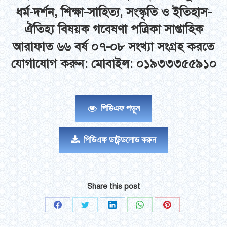
ধর্ম-দর্শন, শিক্ষা-সাহিত্য, সংস্কৃতি ও ইতিহাস-
ঐতিহ্য বিষয়ক গবেষণা পত্রিকা সাপ্তাহিক
আরাফাত ৬৬ বর্ষ ০৭-০৮ সংখ্যা সংগ্রহ করতে
যোগাযোগ করুন: মোবাইল: ০১৯৩৩৩৫৫৯১০
পিডিএফ পড়ুন
পিডিএফ ডাউন্ডলোড করুন
Share this post
Share
Share
Share
Share
Share
on
on
on
on
on