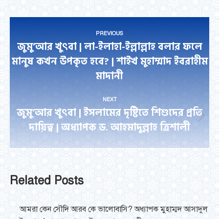
Facebook
Twitter
LinkedIn
WhatsApp
Pinterest
Post
PREVIOUS
navigation
জুমু’আর খুৎবা | লা-ইলাহা-ইল্লাল্লাহ বলার ফলে
মানুষ কখন উপকৃত হবে? | শাইখ মুহাম্মাদ ইবরাহীম
Previous
মাদানী
post:
NEXT
জুমু’আর খুৎবা | ইসলামের দৃষ্টিতে শিশুদের প্রতি
Next
দায়িত্ব | অধ্যাপক ড. আহমাদুল্লাহ ত্রিশালী
post:
Related Posts
আমরা কেন সৌদি আরব কে ভালোবাসি? অধ্যাপক মুহাম্মদ আসাদুল