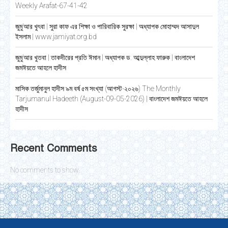
Weekly Arafat-67-41-42
জুমু’আর খুৎবা | সুরা কাফ এর শিক্ষা ও পারিবারিক সুরক্ষা | অধ্যাপক মোহাম্মদ আসাদুল
ইসলাম | www.jamiyat.org.bd
জুমু’আর খুতবা | তাকদীরের প্রতি ঈমান | অধ্যাপক ড. আব্দুল্লাহ ফারুক | বাংলাদেশ
জমঈয়তে আহলে হাদীস
মাসিক তর্জুমানুল হাদীস ৯ম বর্ষ ৫ম সংখ্যা (আগস্ট-২০২৬) The Monthly
Tarjumanul Hadeeth (August-09-05-2026) | বাংলাদেশ জমঈয়তে আহলে
হাদীস
Recent Comments
No comments to show.