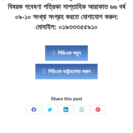
বিষয়ক গবেষণা পত্রিকা সাপ্তাহিক আরাফাত ৬৬ বর্ষ
০৯-১০ সংখ্যা সংগ্রহ করতে যোগাযোগ করুন:
মোবাইল: ০১৯৩৩৩৫৫৯১০
পিডিএফ পড়ুন
পিডিএফ ডাউন্ডলোড করুন
Share this post
Share
Share
Share
Share
Share
on
on
on
on
on
Facebook
Twitter
LinkedIn
WhatsApp
Pinterest