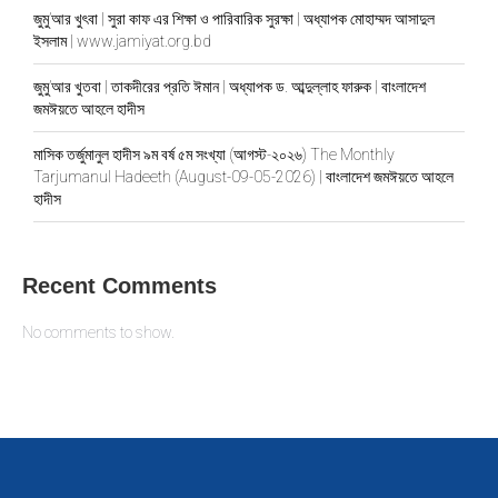
জুমু’আর খুৎবা | সুরা কাফ এর শিক্ষা ও পারিবারিক সুরক্ষা | অধ্যাপক মোহাম্মদ আসাদুল
ইসলাম | www.jamiyat.org.bd
জুমু’আর খুতবা | তাকদীরের প্রতি ঈমান | অধ্যাপক ড. আব্দুল্লাহ ফারুক | বাংলাদেশ
জমঈয়তে আহলে হাদীস
মাসিক তর্জুমানুল হাদীস ৯ম বর্ষ ৫ম সংখ্যা (আগস্ট-২০২৬) The Monthly
Tarjumanul Hadeeth (August-09-05-2026) | বাংলাদেশ জমঈয়তে আহলে
হাদীস
Recent Comments
No comments to show.