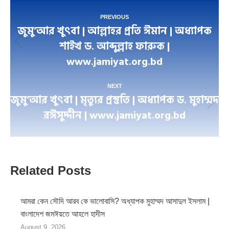
Post
PREVIOUS
জুমু’আর খুৎবা | আল্লাহর প্রতি ঈমান | অধ্যাপক
navigation
শাইখ ড. আব্দুল্লাহ ফারুক |
Previous
www.jamiyat.org.bd
post:
NEXT
জুমু’আর খুৎবা | মৃত্যুর প্রস্তুতি | অধ্যাপক ড. মুহাম্মদ
Next
রঈসুদ্দীন | www.jamiyat.org.bd
post:
Related Posts
আমরা কেন সৌদি আরব কে ভালোবাসি? অধ্যাপক মুহাম্মদ আসাদুল ইসলাম |
বাংলাদেশ জমঈয়তে আহলে হাদীস
August 9, 2026