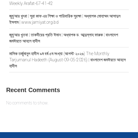
Weekly Arafat-67-41-42
জুমু’আর খুৎবা | সুরা কাফ এর শিক্ষা ও পারিবারিক সুরক্ষা | অধ্যাপক মোহাম্মদ আসাদুল
ইসলাম | www.jamiyat.org.bd
জুমু’আর খুতবা | তাকদীরের প্রতি ঈমান | অধ্যাপক ড. আব্দুল্লাহ ফারুক | বাংলাদেশ
জমঈয়তে আহলে হাদীস
মাসিক তর্জুমানুল হাদীস ৯ম বর্ষ ৫ম সংখ্যা (আগস্ট-২০২৬) The Monthly
Tarjumanul Hadeeth (August-09-05-2026) | বাংলাদেশ জমঈয়তে আহলে
হাদীস
Recent Comments
No comments to show.