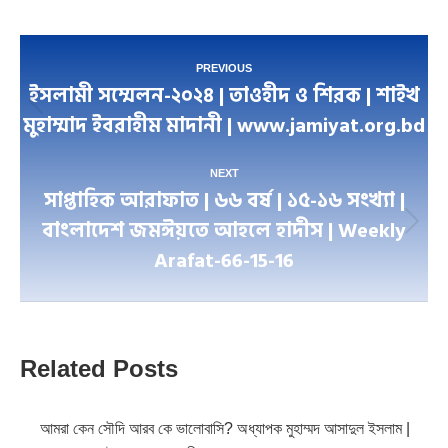
Facebook
Twitter
LinkedIn
WhatsApp
Pinterest
Post
PREVIOUS
ইসলামী সম্মেলন-২০২৪ | তাওহীদ ও শিরক | শাইখ
navigation
Previous
মুহাম্মাদ ইবরাহীম মাদানী | www.jamiyat.org.bd
post:
NEXT
সাপ্তাহিক আরাফাত | ৬৬ বর্ষ | ১৫-১৬ সংখ্যা |
বাংলাদেশ জমঈয়তে আহলে হাদীস | Weekly
Next
Arafat-66-15-16
post:
Related Posts
আমরা কেন সৌদি আরব কে ভালোবাসি? অধ্যাপক মুহাম্মদ আসাদুল ইসলাম |