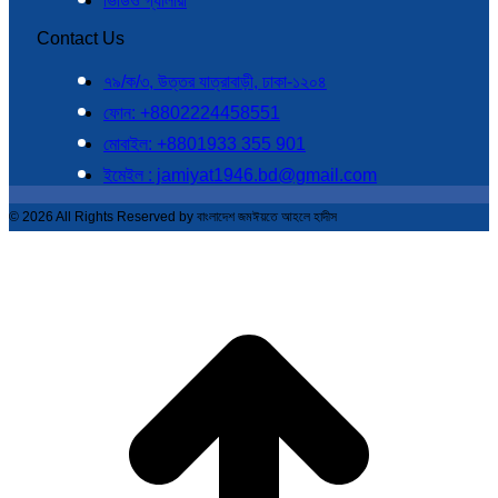
ভিডিও গ্যালারী
Contact Us
৭৯/ক/৩, উত্তর যাত্রাবাড়ী, ঢাকা-১২০৪
ফোন: +8802224458551
মোবাইল: +8801933 355 901
ইমেইল : jamiyat1946.bd@gmail.com
© 2026 All Rights Reserved by বাংলাদেশ জমঈয়তে আহলে হাদীস