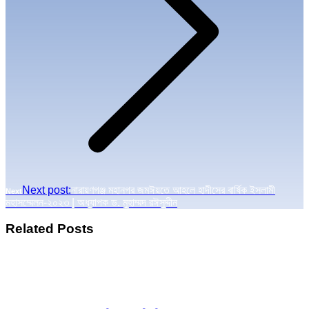
Next post:
নারায়ণগঞ্জ মহানগর জমঈয়তে আহলে হাদীসের বার্ষিক ইসলামী
Next
মহাসম্মেলন-২০২৩ | অধ্যাপক ড. মুহাম্মদ রঈসুদ্দীন
Related Posts