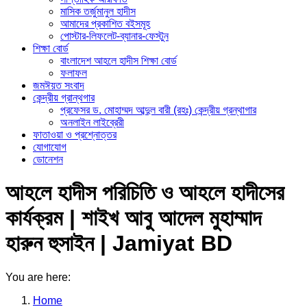
মাসিক তর্জুমানুল হাদীস
আমাদের প্রকাশিত বইসমূহ
পোস্টার-লিফলেট-ব্যানার-ফেস্টুন
শিক্ষা বোর্ড
বাংলাদেশ আহলে হাদীস শিক্ষা বোর্ড
ফলাফল
জমঈয়ত সংবাদ
কেন্দ্রীয় গ্রান্থগার
প্রফেসর ড. মোহাম্মদ আব্দুল বারী (রহঃ) কেন্দ্রীয় গ্রন্থাগার
অনলাইন লাইব্রেরী
ফাতাওয়া ও প্রশ্নোত্তর
যোগাযোগ
ডোনেশন
আহলে হাদীস পরিচিতি ও আহলে হাদীসের
কার্যক্রম | শাইখ আবু আদেল মুহাম্মাদ
হারুন হুসাইন | Jamiyat BD
You are here:
Home