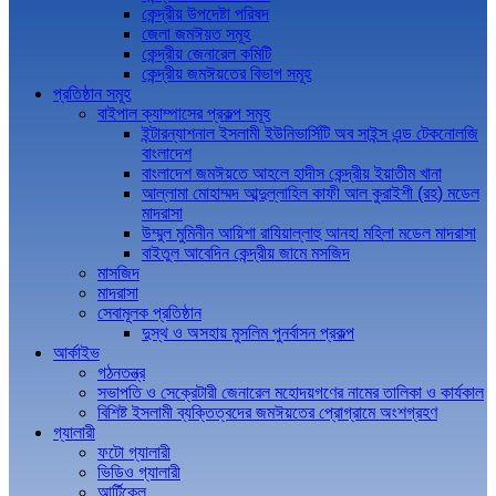
কেন্দ্রীয় উপদেষ্টা পরিষদ
জেলা জমঈয়ত সমূহ
কেন্দ্রীয় জেনারেল কমিটি
কেন্দ্রীয় জমঈয়তের বিভাগ সমূহ
প্রতিষ্ঠান সমূহ
বাইপাল ক্যাম্পাসের প্রকল্প সমূহ
ইন্টারন্যাশনাল ইসলামী ইউনিভার্সিটি অব সাইন্স এন্ড টেকনোলজি
বাংলাদেশ
বাংলাদেশ জমঈয়তে আহলে হাদীস কেন্দ্রীয় ইয়াতীম খানা
আল্লামা মোহাম্মদ আব্দুল্লাহিল কাফী আল কুরাইশী (রহ) মডেল
মাদরাসা
উম্মুল মুমিনীন আয়িশা রাযিয়াল্লাহু আনহা মহিলা মডেল মাদরাসা
বাইতুল আবেদিন কেন্দ্রীয় জামে মসজিদ
মাসজিদ
মাদরাসা
সেবামূলক প্রতিষ্ঠান
দুস্থ ও অসহায় মুসলিম পুনর্বাসন প্রকল্প
আর্কাইভ
গঠনতন্ত্র
সভাপতি ও সেক্রেটারী জেনারেল মহোদয়গণের নামের তালিকা ও কার্যকাল
বিশিষ্ট ইসলামী ব্যক্তিত্বদের জমঈয়তের প্রোগ্রামে অংশগ্রহণ
গ্যালারী
ফটো গ্যালারী
ভিডিও গ্যালারী
আর্টিকেল