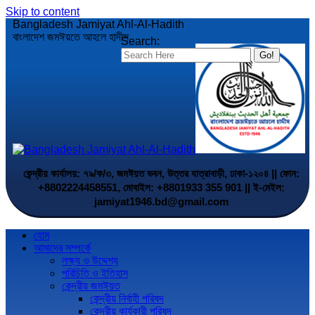
Skip to content
Bangladesh Jamiyat Ahl-Al-Hadith
বাংলাদেশ জমঈয়তে আহলে হাদীস
Search:
কেন্দ্রীয় কার্যালয়: ৭৯/ক/৩, জমঈয়ত ভবন, উত্তর যাত্রাবাড়ী, ঢাকা-১২০৪ || ফোন:
+8802224458551, মোবাইল: +8801933 355 901 || ই-মেইল:
jamiyat1946.bd@gmail.com
হোম
আমাদের সম্পর্কে
লক্ষ্য ও উদ্দেশ্য
পরিচিতি ও ইতিহাস
কেন্দ্রীয় জমঈয়ত
কেন্দ্রীয় নির্বাহী পরিষদ
কেন্দ্রীয় কার্যকারী পরিষদ