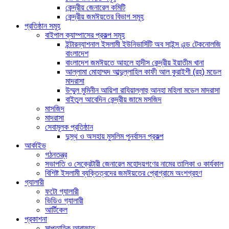
কেন্দ্রীয় জেনারেল কমিটি
কেন্দ্রীয় জমঈয়তের বিভাগ সমূহ
প্রতিষ্ঠান সমূহ
বাইপাল ক্যাম্পাসের প্রকল্প সমূহ
ইন্টারন্যাশনাল ইসলামী ইউনিভার্সিটি অব সাইন্স এন্ড টেকনোলজি
বাংলাদেশ
বাংলাদেশ জমঈয়তে আহলে হাদীস কেন্দ্রীয় ইয়াতীম খানা
আল্লামা মোহাম্মদ আব্দুল্লাহিল কাফী আল কুরাইশী (রহ) মডেল
মাদরাসা
উম্মুল মুমিনীন আয়িশা রাযিয়াল্লাহু আনহা মহিলা মডেল মাদরাসা
বাইতুল আবেদিন কেন্দ্রীয় জামে মসজিদ
মাসজিদ
মাদরাসা
সেবামূলক প্রতিষ্ঠান
দুস্থ ও অসহায় মুসলিম পুনর্বাসন প্রকল্প
আর্কাইভ
গঠনতন্ত্র
সভাপতি ও সেক্রেটারী জেনারেল মহোদয়গণের নামের তালিকা ও কার্যকাল
বিশিষ্ট ইসলামী ব্যক্তিত্বদের জমঈয়তের প্রোগ্রামে অংশগ্রহণ
গ্যালারী
ফটো গ্যালারী
ভিডিও গ্যালারী
আর্টিকেল
প্রকাশনা
সাপ্তাহিক আরাফাত