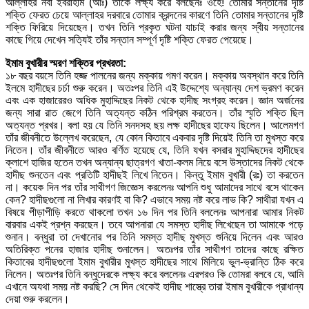
আল্লাহর নবী ইবরাহীম (আঃ) তাঁকে লক্ষ্য করে বলছেনঃ ওহে! তোমার সন্তানের দৃষ্টি
শক্তি ফেরত চেয়ে আল্লাহর দরবারে তোমার ক্রন্দনের কারণে তিনি তোমার সন্তানের দৃষ্টি
শক্তি ফিরিয়ে দিয়েছেন। তখন তিনি প্রকৃত ঘটনা যাচাই করার জন্য স্বীয় সন্তানের
কাছে গিয়ে দেখেন সত্যিই তাঁর সন্তান সম্পূর্ণ দৃষ্টি শক্তি ফেরত পেয়েছে।
ইমাম বুখারীর স্মরণ শক্তির প্রখরতা:
১৮ বছর বয়সে তিনি হজ্জ পালনের জন্য মক্কায় গমণ করেন। মক্কায় অবস্থান করে তিনি
ইলমে হাদীছের চর্চা শুরু করেন। অতঃপর তিনি এই উদ্দেশ্যে অন্যান্য দেশ ভ্রমণ করেন
এবং এক হাজারেরও অধিক মুহাদ্দিছের নিকট থেকে হাদীছ সংগ্রহ করেন। জ্ঞান অর্জনের
জন্য সারা রাত জেগে তিনি অত্যন্ত কঠিন পরিশ্রম করতেন। তাঁর স্মৃতি শক্তি ছিল
অত্যন্ত প্রখর। বলা হয় যে তিনি সনদসহ ছয় লক্ষ হাদীছের হাফেয ছিলেন। আলেমগণ
তাঁর জীবনীতে উল্লেখ করেছেন, যে কোন কিতাবে একবার দৃষ্টি দিয়েই তিনি তা মুখস্ত করে
নিতেন। তাঁর জীবনীতে আরও বর্ণিত হয়েছে যে, তিনি যখন বসরার মুহাদ্দিছদের হাদীছের
ক্লাশে হাজির হতেন তখন অন্যান্য ছাত্রগণ খাতা-কলম নিয়ে বসে উস্তাদের নিকট থেকে
হাদীছ শুনতেন এবং প্রতিটি হাদীছই লিখে নিতেন। কিন্তু ইমাম বুখারী (রঃ) তা করতেন
না। কয়েক দিন পর তাঁর সাথীগণ জিজ্ঞেস করলেনঃ আপনি শুধু আমাদের সাথে বসে থাকেন
কেন? হাদীছগুলো না লিখার কারণই বা কি? এভাবে সময় নষ্ট করে লাভ কি? সাথীরা যখন এ
বিষয়ে পীড়াপীড়ি করতে থাকলো তখন ১৬ দিন পর তিনি বললেনঃ আপনারা আমার নিকট
বারবার একই প্রশ্ন করছেন। তবে আপনারা যে সমস্ত হাদীছ লিখেছেন তা আমাকে পড়ে
শুনান। বন্ধুরা তা দেখানোর পর তিনি সমস্ত হাদীছ মুখস্ত শুনিয়ে দিলেন এবং আরও
অতিরিক্ত পনের হাজার হাদীছ শুনালেন। অতঃপর তাঁর সাথীগণ তাদের কাছে রক্ষিত
কিতাবের হাদীছগুলো ইমাম বুখারীর মুখস্ত হাদীছের সাথে মিলিয়ে ভুল-ভ্রান্তি ঠিক করে
নিলেন। অতঃপর তিনি বন্ধুদেরকে লক্ষ্য করে বললেনঃ এরপরও কি তোমরা বলবে যে, আমি
এখানে অযথা সময় নষ্ট করছি? সে দিন থেকেই হাদীছ শাস্ত্রে তারা ইমাম বুখারীকে প্রাধান্য
দেয়া শুরু করলেন।