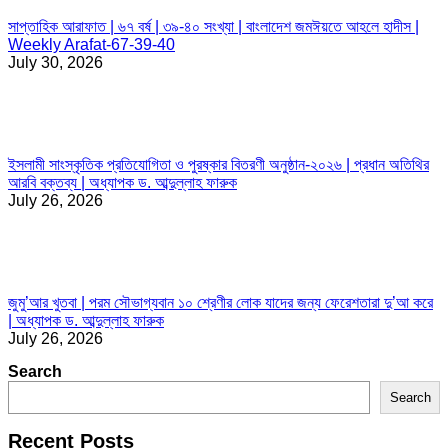
সাপ্তাহিক আরাফাত | ৬৭ বর্ষ | ৩৯-৪০ সংখ্যা | বাংলাদেশ জমঈয়তে আহলে হাদীস |
Weekly Arafat-67-39-40
July 30, 2026
ইসলামী সাংস্কৃতিক প্রতিযোগিতা ও পুরষ্কার বিতরণী অনুষ্ঠান-২০২৬ | প্রধান অতিথির
আরবি বক্তব্য | অধ্যাপক ড. আব্দুল্লাহ ফারুক
July 26, 2026
জুমু’আর খুতবা | পরম সৌভাগ্যবান ১০ শ্রেণীর লোক যাদের জন্য ফেরেশতারা দু’আ করে
| অধ্যাপক ড. আব্দুল্লাহ ফারুক
July 26, 2026
Search
Search
Recent Posts