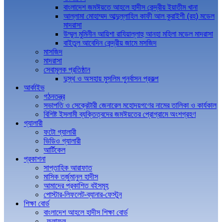
বাংলাদেশ জমঈয়তে আহলে হাদীস কেন্দ্রীয় ইয়াতীম খানা
আল্লামা মোহাম্মদ আব্দুল্লাহিল কাফী আল কুরাইশী (রহ) মডেল
মাদরাসা
উম্মুল মুমিনীন আয়িশা রাযিয়াল্লাহু আনহা মহিলা মডেল মাদরাসা
বাইতুল আবেদিন কেন্দ্রীয় জামে মসজিদ
মাসজিদ
মাদরাসা
সেবামূলক প্রতিষ্ঠান
দুস্থ ও অসহায় মুসলিম পুনর্বাসন প্রকল্প
আর্কাইভ
গঠনতন্ত্র
সভাপতি ও সেক্রেটারী জেনারেল মহোদয়গণের নামের তালিকা ও কার্যকাল
বিশিষ্ট ইসলামী ব্যক্তিত্বদের জমঈয়তের প্রোগ্রামে অংশগ্রহণ
গ্যালারী
ফটো গ্যালারী
ভিডিও গ্যালারী
আর্টিকেল
প্রকাশনা
সাপ্তাহিক আরাফাত
মাসিক তর্জুমানুল হাদীস
আমাদের প্রকাশিত বইসমূহ
পোস্টার-লিফলেট-ব্যানার-ফেস্টুন
শিক্ষা বোর্ড
বাংলাদেশ আহলে হাদীস শিক্ষা বোর্ড
ফলাফল