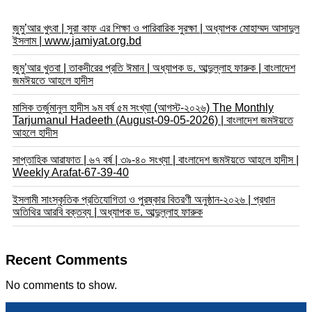
জুমু’আর খুৎবা | সুরা কাফ এর শিক্ষা ও পারিবারিক সুরক্ষা | অধ্যাপক মোহাম্মদ আসাদুল
ইসলাম | www.jamiyat.org.bd
জুমু’আর খুতবা | তাকদীরের প্রতি ঈমান | অধ্যাপক ড. আব্দুল্লাহ ফারুক | বাংলাদেশ
জমঈয়তে আহলে হাদীস
মাসিক তর্জুমানুল হাদীস ৯ম বর্ষ ৫ম সংখ্যা (আগস্ট-২০২৬) The Monthly
Tarjumanul Hadeeth (August-09-05-2026) | বাংলাদেশ জমঈয়তে
আহলে হাদীস
সাপ্তাহিক আরাফাত | ৬৭ বর্ষ | ৩৯-৪০ সংখ্যা | বাংলাদেশ জমঈয়তে আহলে হাদীস |
Weekly Arafat-67-39-40
ইসলামী সাংস্কৃতিক প্রতিযোগিতা ও পুরষ্কার বিতরণী অনুষ্ঠান-২০২৬ | প্রধান
অতিথির আরবি বক্তব্য | অধ্যাপক ড. আব্দুল্লাহ ফারুক
Recent Comments
No comments to show.