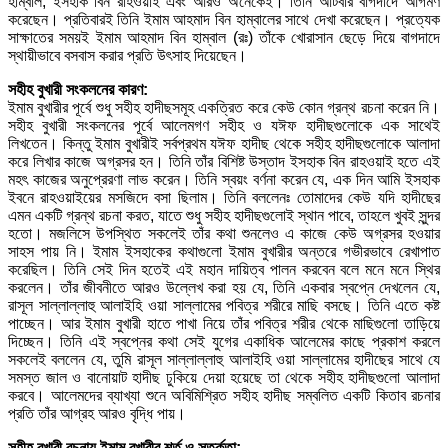
হাম্বাল, ইসহাক বিন রাহওয়াই এবং আরও অনেকেই। তিনি আটবার বাগদাদে আগমণ
করেছেন। প্রতিবারই তিনি ইমাম আহমাদ বিন হাম্বালের সাথে দেখা করেছেন। প্রত্যেক
সাক্ষাতের সময়ই ইমাম আহমাদ বিন হাম্বাল (রঃ) তাঁকে খোরাসান ছেড়ে দিয়ে বাগদাদে
স্থায়ীভাবে বসবাস করার প্রতি উৎসাহ দিয়েছেন।
সহীহ বুখারী সংকলনের কারণ:
ইমাম বুখারীর পূর্বে শুধু সহীহ হাদীছসমূহ একত্রিত করে কেউ কোন গ্রন্থ রচনা করেন নি।
সহীহ বুখারী সংকলনের পূর্বে আলেমগণ সহীহ ও যঈফ হাদীছগুলোকে এক সাথেই
লিখতেন। কিন্তু ইমাম বুখারীই সর্বপ্রথম যঈফ হাদীছ থেকে সহীহ হাদীছগুলোকে আলাদা
করে লিখার কাজে অগ্রসর হন। তিনি তাঁর বিশিষ্ট উস্তাদ ইসহাক বিন রাহওয়াই হতে এই
মহৎ কাজের অনুপ্রেরণা লাভ করেন। তিনি স্বয়ং বর্ণনা করেন যে, এক দিন আমি ইসহাক
ইবনে রাহওয়াইয়ের মসজিদে বসা ছিলাম। তিনি বললেনঃ তোমাদের কেউ যদি হাদীছের
এমন একটি গ্রন্থ রচনা করত, যাতে শুধু সহীহ হাদীছগুলোই স্থান পাবে, তাহলে খুবই সুন্দর
হতো। মজলিসে উপস্থিত সকলেই তাঁর কথা শুনলেও এ কাজে কেউ অগ্রসর হওয়ার
সাহস পায় নি। ইমাম ইসহাকের কথাগুলো ইমাম বুখারীর অন্তরে গভীরভাবে রেখাপাত
করেছিল। তিনি সেই দিন হতেই এই মহান দায়িত্ব পালন করবেন বলে মনে মনে স্থির
করলেন। তাঁর জীবনীতে আরও উল্লেখ করা হয় যে, তিনি একবার স্বপ্নে দেখলেন যে,
রাসূল সাল্লাল্লাহু আলাইহি ওয়া সাল্লামের পবিত্র শরীরে মাছি বসছে। তিনি এতে কষ্ট
পাচ্ছেন। আর ইমাম বুখারী হাতে পাখা নিয়ে তাঁর পবিত্র শরীর থেকে মাছিগুলো তাড়িয়ে
দিচ্ছেন। তিনি এই স্বপ্নের কথা সেই যুগের একাধিক আলেমের কাছে প্রকাশ করলে
সকলেই বললেন যে, তুমি রাসূল সাল্লাল্লাহু আলাইহি ওয়া সাল্লামের হাদীছের সাথে যে
সমস্ত জাল ও বানোয়াট হাদীছ ঢুকিয়ে দেয়া হয়েছে তা থেকে সহীহ হাদীছগুলো আলাদা
করবে। আলেমদের ব্যাখ্যা শুনে অবিমিশ্রিত সহীহ হাদীছ সম্বলিত একটি কিতাব রচনার
প্রতি তাঁর আগ্রহ আরও বৃদ্ধি পায়।
সহীহ বুখারী রচনায় ইমাম বুখারীর শর্ত ও সতর্কতা: