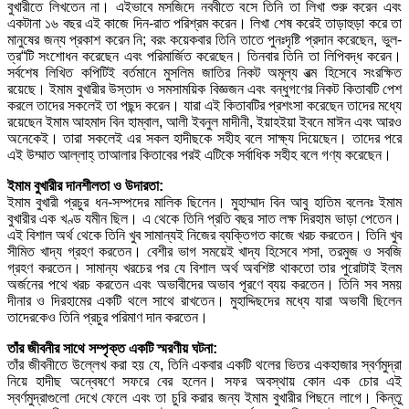
বুখারীতে লিখতেন না। এইভাবে মসজিদে নববীতে বসে তিনি তা লিখা শুরু করেন এবং
একটানা ১৬ বছর এই কাজে দিন-রাত পরিশ্রম করেন। লিখা শেষ করেই তাড়াহুড়া করে তা
মানুষের জন্য প্রকাশ করেন নি; বরং কয়েকবার তিনি তাতে পুনঃদৃষ্টি প্রদান করেছেন, ভুল-
ত্র“টি সংশোধন করেছেন এবং পরিমার্জিত করেছেন। তিনবার তিনি তা লিপিবদ্ধ করেন।
সর্বশেষ লিখিত কপিটিই বর্তমানে মুসলিম জাতির নিকট অমূল্য রত্ম হিসেবে সংরক্ষিত
রয়েছে। ইমাম বুখারীর উস্তাদ ও সমসাময়িক বিজ্ঞজন এবং বন্ধুগণের নিকট কিতাবটি পেশ
করলে তাদের সকলেই তা পছন্দ করেন। যারা এই কিতাবটির প্রশংসা করেছেন তাদের মধ্যে
রয়েছেন ইমাম আহমাদ বিন হাম্বাল, আলী ইবনুল মাদীনী, ইয়াহইয়া ইবনে মাঈন এবং আরও
অনেকেই। তারা সকলেই এর সকল হাদীছকে সহীহ বলে সাক্ষ্য দিয়েছেন। তাদের পরে
এই উম্মাত আল্লাহ্ তাআলার কিতাবের পরই এটিকে সর্বাধিক সহীহ বলে গণ্য করেছেন।
ইমাম বুখারীর দানশীলতা ও উদারতা:
ইমাম বুখারী প্রচুর ধন-সম্পদের মালিক ছিলেন। মুহাম্মাদ বিন আবু হাতিম বলেনঃ ইমাম
বুখারীর এক খণ্ড যমীন ছিল। এ থেকে তিনি প্রতি বছর সাত লক্ষ দিরহাম ভাড়া পেতেন।
এই বিশাল অর্থ থেকে তিনি খুব সামান্যই নিজের ব্যক্তিগত কাজে খরচ করতেন। তিনি খুব
সীমিত খাদ্য গ্রহণ করতেন। বেশীর ভাগ সময়েই খাদ্য হিসেবে শসা, তরমুজ ও সবজি
গ্রহণ করতেন। সামান্য খরচের পর যে বিশাল অর্থ অবশিষ্ট থাকতো তার পুরোটাই ইলম
অর্জনের পথে খরচ করতেন এবং অভাবীদের অভাব পূরণে ব্যয় করতেন। তিনি সব সময়
দীনার ও দিরহামের একটি থলে সাথে রাখতেন। মুহাদ্দিছদের মধ্যে যারা অভাবী ছিলেন
তাদেরকেও তিনি প্রচুর পরিমাণ দান করতেন।
তাঁর জীবনীর সাথে সম্পৃক্ত একটি স্মরণীয় ঘটনা:
তাঁর জীবনীতে উল্লেখ করা হয় যে, তিনি একবার একটি থলের ভিতর একহাজার স্বর্ণমুদ্রা
নিয়ে হাদীছ অন্বেষণে সফরে বের হলেন। সফর অবস্থায় কোন এক চোর এই
স্বর্ণমুদ্রাগুলো দেখে ফেলে এবং তা চুরি করার জন্য ইমাম বুখারীর পিছনে লাগে। কিন্তু