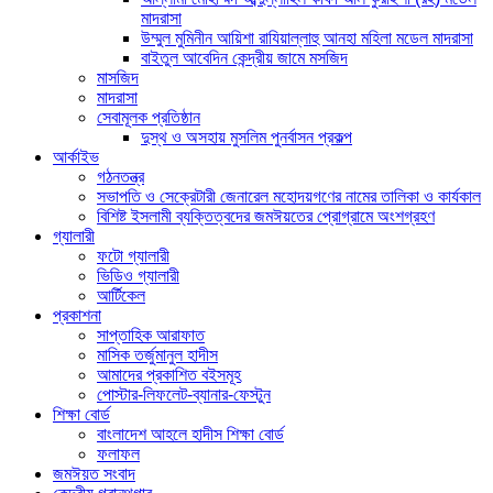
মাদরাসা
উম্মুল মুমিনীন আয়িশা রাযিয়াল্লাহু আনহা মহিলা মডেল মাদরাসা
বাইতুল আবেদিন কেন্দ্রীয় জামে মসজিদ
মাসজিদ
মাদরাসা
সেবামূলক প্রতিষ্ঠান
দুস্থ ও অসহায় মুসলিম পুনর্বাসন প্রকল্প
আর্কাইভ
গঠনতন্ত্র
সভাপতি ও সেক্রেটারী জেনারেল মহোদয়গণের নামের তালিকা ও কার্যকাল
বিশিষ্ট ইসলামী ব্যক্তিত্বদের জমঈয়তের প্রোগ্রামে অংশগ্রহণ
গ্যালারী
ফটো গ্যালারী
ভিডিও গ্যালারী
আর্টিকেল
প্রকাশনা
সাপ্তাহিক আরাফাত
মাসিক তর্জুমানুল হাদীস
আমাদের প্রকাশিত বইসমূহ
পোস্টার-লিফলেট-ব্যানার-ফেস্টুন
শিক্ষা বোর্ড
বাংলাদেশ আহলে হাদীস শিক্ষা বোর্ড
ফলাফল
জমঈয়ত সংবাদ