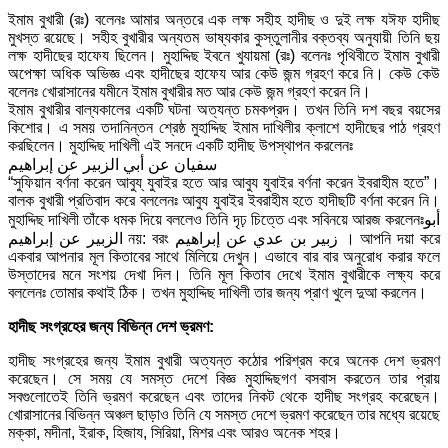
ইমাম বুখারী (রঃ) বলেনঃ আমার অন্তরে এক লক্ষ সহীহ হাদীছ ও দুই লক্ষ যঈফ হাদীছ
মুখস্ত রয়েছে। সহীহ বুখারীর অন্যতম ভাষ্যকার কুস্তুলানীর বক্তব্য অনুযায়ী তিনি ছয়
লক্ষ হাদীছের হাফেয ছিলেন। মুহাদ্দিছ ইবনে খুযায়মা (রঃ) বলেনঃ পৃথিবীতে ইমাম বুখারী
অপেক্ষা অধিক অভিজ্ঞ এবং হাদীছের হাফেয আর কেউ জন্ম গ্রহণ করে নি। কেউ কেউ
বলেনঃ খোরাসানের যমীনে ইমাম বুখারীর মত আর কেউ জন্ম গ্রহণ করেন নি।
ইমাম বুখারীর বাল্যকালের একটি ঘটনা অত্যন্ত চমকপ্রদ। তখন তিনি দশ বছর বয়সের
কিশোর। এ সময় তদানিন্তন শ্রেষ্ঠ মুহাদ্দিছ ইমাম দাখিলীর ক্লাশে হাদীছের পাঠ গ্রহণ
করছিলেন। মুহাদ্দিছ দাখিলী এই সনদে একটি হাদীছ উপস্থাপন করলেনঃ
سفيان عن أبي الزبير عن إبراهيم
“সুফিয়ান বর্ণনা করেন আবুয্ যুবাইর হতে আর আবুয যুবাইর বর্ণনা করেন ইবরাহীম হতে”।
বালক বুখারী প্রতিবাদ করে বললেনঃ আবুয যুবাইর ইবরাহীম হতে হাদীছটি বর্ণনা করেন নি।
মুহাদ্দিছ দাখিলী তাঁকে ধমক দিয়ে বললেও তিনি দৃঢ় চিত্তে এবং সবিনয়ে আরজ করলেনঃأبو
الزبير عن إبراهيم নয়: বরং زبير بن عدي عن إبراهيم । আপনি দয়া করে
একবার আপনার মূল কিতাবের সাথে মিলিয়ে দেখুন। এভাবে বার বার অনুরোধ করার ফলে
উস্তাদের মনে সংশয় দেখা দিল। তিনি মূল কিতাব দেখে ইমাম বুখারীকে লক্ষ্য করে
বললেনঃ তোমার কথাই ঠিক। তখন মুহাদ্দিছ দাখিলী তার জন্য প্রাণ খুলে দুআ করলেন।
হাদীছ সংগ্রহের জন্য বিভিন্ন দেশ ভ্রমণ:
হাদীছ সংগ্রহের জন্য ইমাম বুখারী অত্যন্ত কঠোর পরিশ্রম করে অনেক দেশ ভ্রমণ
করেছেন। সে সময় যে সমস্ত দেশে বিজ্ঞ মুহাদ্দিছগণ বসবাস করতেন তার প্রায়
সবগুলোতেই তিনি ভ্রমণ করেছেন এবং তাদের নিকট থেকে হাদীছ সংগ্রহ করেছেন।
খোরাসানের বিভিন্ন অঞ্চল ছাড়াও তিনি যে সমস্ত দেশে ভ্রমণ করেছেন তার মধ্যে রয়েছে
মক্কা, মদীনা, ইরাক, হিজায, সিরিয়া, মিশর এবং আরও অনেক শহর।