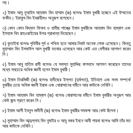
নয়।
২) ইমাম আবু নুআইম আহমাদ বিন হাম্মাদ (রঃ) বলেনঃ ইমাম বুখারী হচ্ছেন এই উম্মতের
ফকীহ। ইয়াকুব বিন ইবরাহীমও অনুরূপ বলেছেন।
৩) কোন কোন বিদ্যান ফিকহ ও হাদীছ শাস্ত্রে ইমাম বুখারীকে আহমাদ বিন হাম্বাল এবং
ইসহাক বিন রাহওয়াইয়ের উপর প্রাধান্য দিয়েছেন।
৪) কুতাইবা বলেনঃ পৃথিবীর পূর্ব ও পশ্চিম হতে আমার নিকট অনেক লোক এসেছেন। কিন্তু
মুহাম্মাদ বিন ইসমাঈল আল বুখারী যতবার এসেছেন আর কেউ এত বেশীবার আগমণ করেন
নি।
৫) ইমাম আবু হাতিম রাযী বলেনঃ যে সমস্ত মুহাদ্দিছ বাগদাদে আগমণ করেছেন তাদের
মধ্যে সবচেয়ে অধিক জ্ঞানী হলেন ইমাম বুখারী।
৬) ইমাম তিরমিজী (রঃ) বলেনঃ হাদীছের ইল্লত (দুর্বলতা), ইতিহাস এবং সনদ সম্পর্কে
বুখারীর চেয়ে অধিক জ্ঞানী ইরাক এবং খোরাসানের যমীনে আর কাউকে দেখিনি।
৭) ইমাম আহমাদ বিন হাম্বাল (রঃ) বলেনঃ খোরাসানের যমীনে ইমাম বুখারীর অনুরূপ আর
কেউ জন্ম গ্রহণ করেন নি।
৮) ইমাম আলী ইবনুল মাদীনী (রঃ) বলেনঃ ইমাম বুখারীর সমকক্ষ আর কেউ ছিলনা।
৯) মুহাম্মাদ বিন আব্দুল্লাহ বিন নুমাইর ও আবু বকর ইবনে আবী শায়বা বলেনঃ আমি তাঁর মত
আর কাউকে দেখিনি।