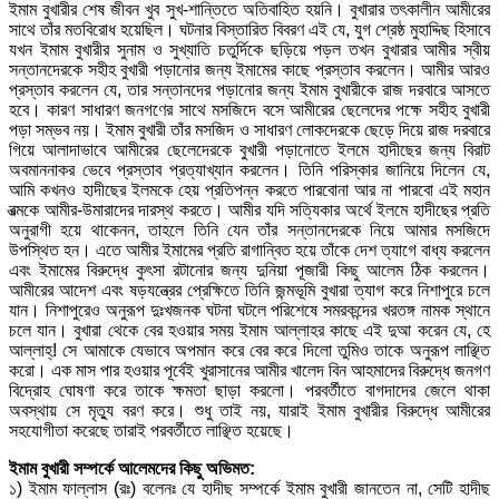
ইমাম বুখারীর শেষ জীবন খুব সুখ-শান্তিতে অতিবাহিত হয়নি। বুখারার তৎকালীন আমীরের
সাথে তাঁর মতবিরোধ হয়েছিল। ঘটনার বিস্তারিত বিবরণ এই যে, যুগ শ্রেষ্ঠ মুহাদ্দিছ হিসাবে
যখন ইমাম বুখারীর সুনাম ও সুখ্যাতি চতুর্দিকে ছড়িয়ে পড়ল তখন বুখারার আমীর স্বীয়
সন্তানদেরকে সহীহ বুখারী পড়ানোর জন্য ইমামের কাছে প্রস্তাব করলেন। আমীর আরও
প্রস্তাব করলেন যে, তার সন্তানদের পড়ানোর জন্য ইমাম বুখারীকে রাজ দরবারে আসতে
হবে। কারণ সাধারণ জনগণের সাথে মসজিদে বসে আমীরের ছেলেদের পক্ষে সহীহ বুখারী
পড়া সম্ভব নয়। ইমাম বুখারী তাঁর মসজিদ ও সাধারণ লোকদেরকে ছেড়ে দিয়ে রাজ দরবারে
গিয়ে আলাদাভাবে আমীরের ছেলেদেরকে বুখারী পড়ানোতে ইলমে হাদীছের জন্য বিরাট
অবমাননাকর ভেবে প্রস্তাব প্রত্যাখ্যান করলেন। তিনি পরিস্কার জানিয়ে দিলেন যে,
আমি কখনও হাদীছের ইলমকে হেয় প্রতিপন্ন করতে পারবোনা আর না পারবো এই মহান
রত্মকে আমীর-উমারাদের দারস্থ করতে। আমীর যদি সত্যিকার অর্থে ইলমে হাদীছের প্রতি
অনুরাগী হয়ে থাকেনন, তাহলে তিনি যেন তাঁর সন্তানদেরকে নিয়ে আমার মসজিদে
উপস্থিত হন। এতে আমীর ইমামের প্রতি রাগান্বিত হয়ে তাঁকে দেশ ত্যাগে বাধ্য করলেন
এবং ইমামের বিরুদ্ধে কুৎসা রটানোর জন্য দুনিয়া পূজারী কিছু আলেম ঠিক করলেন।
আমীরের আদেশ এবং ষড়যন্ত্রের প্রেক্ষিতে তিনি জন্মভূমি বুখারা ত্যাগ করে নিশাপুরে চলে
যান। নিশাপুরেও অনুরূপ দুঃখজনক ঘটনা ঘটলে পরিশেষে সমরকন্দের খরতঙ্গ নামক স্থানে
চলে যান। বুখারা থেকে বের হওয়ার সময় ইমাম আল্লাহর কাছে এই দুআ করেন যে, হে
আল্লাহ্! সে আমাকে যেভাবে অপমান করে বের করে দিলো তুমিও তাকে অনুরূপ লাঞ্ছিত
করো। এক মাস পার হওয়ার পূর্বেই খুরাসানের আমীর খালেদ বিন আহমাদের বিরুদ্ধে জনগণ
বিদ্রোহ ঘোষণা করে তাকে ক্ষমতা ছাড়া করলো। পরবর্তীতে বাগদাদের জেলে থাকা
অবস্থায় সে মৃত্যু বরণ করে। শুধু তাই নয়, যারাই ইমাম বুখারীর বিরুদ্ধে আমীরের
সহযোগীতা করেছে তারাই পরবর্তীতে লাঞ্ছিত হয়েছে।
ইমাম বুখারী সম্পর্কে আলেমদের কিছু অভিমত:
১) ইমাম ফাল্লাস (রঃ) বলেনঃ যে হাদীছ সম্পর্কে ইমাম বুখারী জানতেন না, সেটি হাদীছ