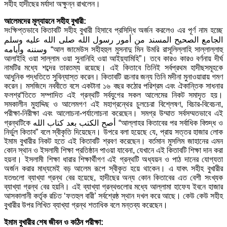
সহীহ হাদীছের মর্যাদা অক্ষুন্ন রাখলেন।
আলেমদের মূল্যায়নে সহীহ বুখারী:
সংক্ষিপ্তভাবে কিতাবটি সহীহ বুখারী হিসাবে প্রসিদ্ধি অর্জন করলেও এর পূর্ণ নাম হচ্ছে
الجامع الصحيح المسند من أمور رسول الله صلى الله عليه وسلم
وسننه وأيامه “আল জামেউস সহীহহুল মুসনাদু মিন উমরি রাসূলিল্লাহি সাল্লাল্লাহু
আলাইহি ওয়া সাল্লাম ওয়া সুনানিহি ওয়া আইয়্যামিহি”। তবে কারও কারও বর্ণনায় দীর্ঘ
নামটির মধ্যে শব্দের তারতম্য রয়েছে। এই কিতাবে তিনিই সর্বপ্রথম হাদীছসমূহকে
আধুনিক পদ্ধতিতে সুবিন্যাস্ত করেন। কিতাবটি রচনার জন্য তিনি মদীনা মুনাওয়ারায় গমণ
করেন। মসজিদে নববীতে বসে একটানা ১৬ বছর কঠোর পরিশ্রম এবং ঐকান্তিক সাধনার
ফলশ্র“তিতে সম্পাদিত এই গ্রন্থটি সর্বযুগের সকল আলেমের নিকট সমাদৃত হয়।
সমকালীন মুহাদ্দিছ ও আলেমগণ এই মহাগ্রন্থের চুলচেরা বিশ্লেষণ, বিচার-বিবেচনা,
পরীক্ষা-নিরীক্ষা এবং আলোচনা-পর্যালোচনা করেছেন। সমগ্র উম্মাত সর্বসম্মতভাবে এই
গ্রন্থটিকে أصح الكتب بعد كتاب الله “আল্লাহর কিতাবের পর সর্বাধিক বিশুদ্ধ ও
নির্ভুল কিতাব” বলে স্বীকৃতি দিয়েছেন। উপরে বলা হয়েছে যে, প্রায় সত্তর হাজার লোক
ইমাম বুখারীর নিকট হতে এই কিতাবটি শ্রবণ করেছেন। বর্তমান মুসলিম জাহানের এমন
কোন স্থান ও ইসলামী শিক্ষা প্রতিষ্ঠান পাওয়া যাবেনা, যেখানে এই কিতাবটি শিক্ষা দান করা
হয়না। ইসলামী শিক্ষা ধারার শিক্ষার্থীগণ এই গ্রন্থটি অধ্যয়ন ও পাঠ দানের যোগ্যতা
অর্জন করার মাধ্যমেই বড় আলেম রূপে স্বীকৃত হয়ে থাকেন। এ যাবৎ সহীহ বুখারীর
যতগুলো ব্যাখ্যা গ্রন্থ বের হয়েছে, হাদীছের অন্য কোন কিতাবের এত বেশী সংখ্যক
ব্যাখ্যা গ্রন্থ বের হয়নি। এই ব্যাখ্যা গ্রন্থগুলোর মধ্যে আল্লামা হাফেয ইবনে হাজার
আসকালানী কর্তৃক রচিত ‘ফতহুল বারী’ সর্বশ্রেষ্ঠ স্থান দখল করে আছে। কেউ কেউ সহীহ
বুখারীর উপর লিখিত ব্যাখ্যা গ্রন্থ শতাধিক বলে মন্তব্য করেছেন।
ইমাম বুখারীর শেষ জীবন ও কঠিন পরীক্ষা: