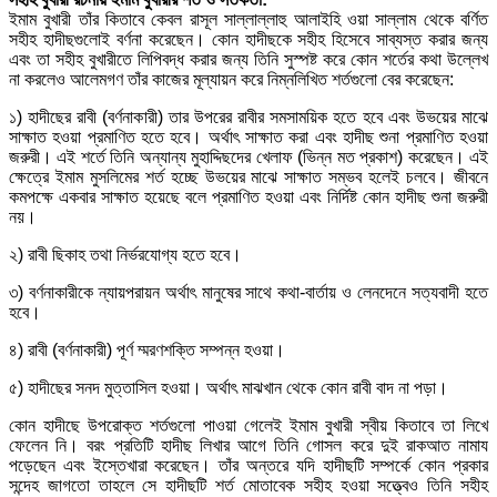
ইমাম বুখারী তাঁর কিতাবে কেবল রাসূল সাল্লাল্লাহু আলাইহি ওয়া সাল্লাম থেকে বর্ণিত
সহীহ হাদীছগুলোই বর্ণনা করেছেন। কোন হাদীছকে সহীহ হিসেবে সাব্যস্ত করার জন্য
এবং তা সহীহ বুখারীতে লিপিবদ্ধ করার জন্য তিনি সুস্পষ্ট করে কোন শর্তের কথা উল্লেখ
না করলেও আলেমগণ তাঁর কাজের মূল্যায়ন করে নিম্নলিখিত শর্তগুলো বের করেছেন:
১) হাদীছের রাবী (বর্ণনাকারী) তার উপরের রাবীর সমসাময়িক হতে হবে এবং উভয়ের মাঝে
সাক্ষাত হওয়া প্রমাণিত হতে হবে। অর্থাৎ সাক্ষাত করা এবং হাদীছ শুনা প্রমাণিত হওয়া
জরুরী। এই শর্তে তিনি অন্যান্য মুহাদ্দিছদের খেলাফ (ভিন্ন মত প্রকাশ) করেছেন। এই
ক্ষেত্রে ইমাম মুসলিমের শর্ত হচ্ছে উভয়ের মাঝে সাক্ষাত সম্ভব হলেই চলবে। জীবনে
কমপক্ষে একবার সাক্ষাত হয়েছে বলে প্রমাণিত হওয়া এবং নির্দিষ্ট কোন হাদীছ শুনা জরুরী
নয়।
২) রাবী ছিকাহ তথা নির্ভরযোগ্য হতে হবে।
৩) বর্ণনাকারীকে ন্যায়পরায়ন অর্থাৎ মানুষের সাথে কথা-বার্তায় ও লেনদেনে সত্যবাদী হতে
হবে।
৪) রাবী (বর্ণনাকারী) পূর্ণ ম্মরণশক্তি সম্পন্ন হওয়া।
৫) হাদীছের সনদ মুত্তাসিল হওয়া। অর্থাৎ মাঝখান থেকে কোন রাবী বাদ না পড়া।
কোন হাদীছে উপরোক্ত শর্তগুলো পাওয়া গেলেই ইমাম বুখারী স্বীয় কিতাবে তা লিখে
ফেলেন নি। বরং প্রতিটি হাদীছ লিখার আগে তিনি গোসল করে দুই রাকআত নামায
পড়েছেন এবং ইস্তেখারা করেছেন। তাঁর অন্তরে যদি হাদীছটি সম্পর্কে কোন প্রকার
সন্দেহ জাগতো তাহলে সে হাদীছটি শর্ত মোতাবেক সহীহ হওয়া সত্ত্বেও তিনি সহীহ