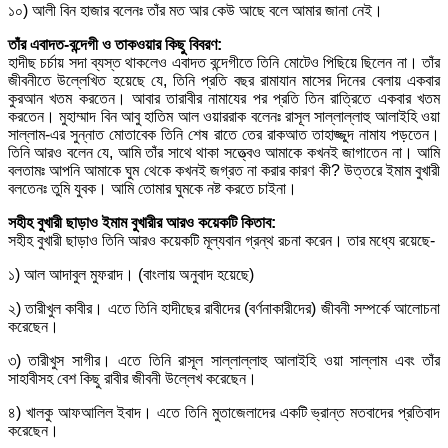
১০) আলী বিন হাজার বলেনঃ তাঁর মত আর কেউ আছে বলে আমার জানা নেই।
তাঁর এবাদত-বন্দেগী ও তাকওয়ার কিছু বিবরণ:
হাদীছ চর্চায় সদা ব্যস্ত থাকলেও এবাদত বন্দেগীতে তিনি মোটেও পিছিয়ে ছিলেন না। তাঁর
জীবনীতে উল্লেখিত হয়েছে যে, তিনি প্রতি বছর রামাযান মাসের দিনের বেলায় একবার
কুরআন খতম করতেন। আবার তারাবীর নামাযের পর প্রতি তিন রাত্রিতে একবার খতম
করতেন। মুহাম্মাদ বিন আবু হাতিম আল ওয়াররাক বলেনঃ রাসূল সাল্লাল্লাহু আলাইহি ওয়া
সাল্লাম-এর সুন্নাত মোতাবেক তিনি শেষ রাতে তের রাকআত তাহাজ্জুদ নামায পড়তেন।
তিনি আরও বলেন যে, আমি তাঁর সাথে থাকা সত্ত্বেও আমাকে কখনই জাগাতেন না। আমি
বলতামঃ আপনি আমাকে ঘুম থেকে কখনই জগ্রত না করার কারণ কী? উত্তরে ইমাম বুখারী
বলতেনঃ তুমি যুবক। আমি তোমার ঘুমকে নষ্ট করতে চাইনা।
সহীহ বুখারী ছাড়াও ইমাম বুখারীর আরও কয়েকটি কিতাব:
সহীহ বুখারী ছাড়াও তিনি আরও কয়েকটি মূল্যবান গ্রন্থ রচনা করেন। তার মধ্যে রয়েছে-
১) আল আদাবুল মুফরাদ। (বাংলায় অনুবাদ হয়েছে)
২) তারীখুল কাবীর। এতে তিনি হাদীছের রাবীদের (বর্ণনাকারীদের) জীবনী সম্পর্কে আলোচনা
করেছেন।
৩) তারীখুস সাগীর। এতে তিনি রাসূল সাল্লাল্লাহু আলাইহি ওয়া সাল্লাম এবং তাঁর
সাহাবীসহ বেশ কিছু রাবীর জীবনী উল্লেখ করেছেন।
৪) খালকু আফআলিল ইবাদ। এতে তিনি মুতাজেলাদের একটি ভ্রান্ত মতবাদের প্রতিবাদ
করেছেন।