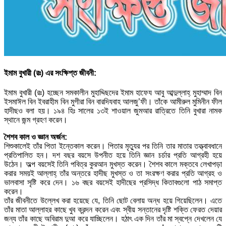
ইমাম বুখারী (রঃ) এর সংক্ষিপ্ত জীবনী:
ইমাম বুখারী (রঃ) হচ্ছেন সমকালীন মুহাদ্দিছদের ইমাম হাফেয আবু আব্দুল্লাহ্ মুহাম্মাদ বিন
ইসমাঈল বিন ইবরাহীম বিন মুগীরা বিন বারদিযবাহ আলজু’ফী। তাঁকে আমীরুল মুমিনীন ফীল
হাদীছও বলা হয়। ১৯৪ হিঃ সালের ১৩ই শাওয়াল জুমআর রাত্রিতে তিনি বুখারা নামক
স্থানে জন্ম গ্রহণ করেন।
শৈশব কাল ও জ্ঞান অর্জন:
শিশুকালেই তাঁর পিতা ইন্তেকাল করেন। পিতার মৃত্যুর পর তিনি তার মাতার তত্ত্বাবধানে
প্রতিপালিত হন। দশ বছর বয়সে উপনীত হয়ে তিনি জ্ঞান চর্চার প্রতি আগ্রহী হয়ে
উঠেন। অল্প বয়সেই তিনি পবিত্র কুরআন মুখস্ত করেন। শৈশব কালে মক্তবে লেখাপড়া
করার সময়ই আল্লাহ্ তাঁর অন্তরে হাদীছ মুখস্ত ও তা সংরক্ষণ করার প্রতি আগ্রহ ও
ভালবাসা সৃষ্টি করে দেন। ১৬ বছর বয়সেই হাদীছের প্রসিদ্ধ কিতাবগুলো পাঠ সমাপ্ত
করেন।
তাঁর জীবনীতে উল্লেখ করা হয়েছে যে, তিনি ছোট বেলায় অন্ধ হয়ে গিয়েছিলেন। এতে
তাঁর মাতা আল্লাহর কাছে খুব ক্রন্দন করেন এবং স্বীয় সন্তানের দৃষ্টি শক্তি ফেরত দেয়ার
জন্য তাঁর কাছে অবিরাম দুআ করে যাচ্ছিলেন। হঠাৎ এক দিন তাঁর মা স্বপ্নে দেখলেন যে