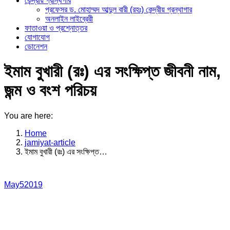
কেন্দ্রীয় গ্রান্থগার
প্রফেসর ড. মোহাম্মদ আব্দুল বারী (রহঃ) কেন্দ্রীয় গ্রন্থাগার
অনলাইন লাইব্রেরী
ফাতাওয়া ও প্রশ্নোত্তর
যোগাযোগ
ডোনেশন
ইমাম বুখারী (রঃ) এর সংক্ষিপ্ত জীবনী নাম,
জন্ম ও বংশ পরিচয়
You are here:
Home
jamiyat-article
ইমাম বুখারী (রঃ) এর সংক্ষিপ্ত…
May
5
2019