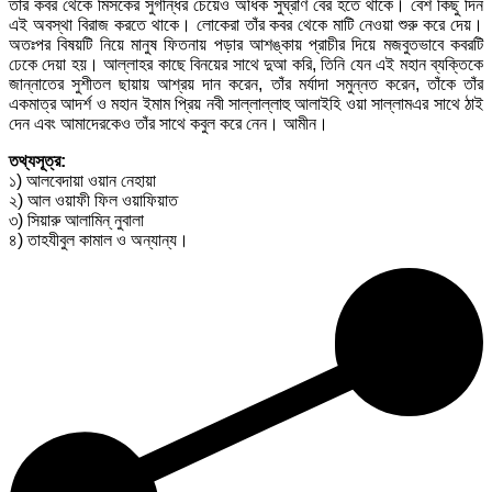
তাঁর কবর থেকে মিসকের সুগন্ধির চেয়েও অধিক সুঘ্রাণ বের হতে থাকে। বেশ কিছু দিন
এই অবস্থা বিরাজ করতে থাকে। লোকেরা তাঁর কবর থেকে মাটি নেওয়া শুরু করে দেয়।
অতঃপর বিষয়টি নিয়ে মানুষ ফিতনায় পড়ার আশঙ্কায় প্রাচীর দিয়ে মজবুতভাবে কবরটি
ঢেকে দেয়া হয়। আল্লাহর কাছে বিনয়ের সাথে দুআ করি, তিনি যেন এই মহান ব্যক্তিকে
জান্নাতের সুশীতল ছায়ায় আশ্রয় দান করেন, তাঁর মর্যাদা সমুন্নত করেন, তাঁকে তাঁর
একমাত্র আদর্শ ও মহান ইমাম প্রিয় নবী সাল্লাল্লাহু আলাইহি ওয়া সাল্লামএর সাথে ঠাই
দেন এবং আমাদেরকেও তাঁর সাথে কবুল করে নেন। আমীন।
তথ্যসূত্র:
১) আলবেদায়া ওয়ান নেহায়া
২) আল ওয়াফী ফিল ওয়াফিয়াত
৩) সিয়ারু আলামিন্ নুবালা
৪) তাহযীবুল কামাল ও অন্যান্য।