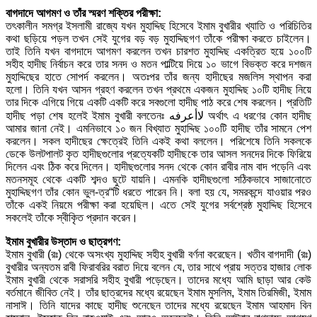
বাগদাদে আগমণ ও তাঁর স্মরণ শক্তির পরীক্ষা:
তৎকালীন সমগ্র ইসলামী রাজ্যে যখন মুহাদ্দিছ হিসেবে ইমাম বুখারীর খ্যাতি ও পরিচিতির
কথা ছড়িয়ে পড়ল তখন সেই যুগের বড় বড় মুহাদ্দিছগণ তাঁকে পরীক্ষা করতে চাইলেন।
তাই তিনি যখন বাগদাদে আগমণ করলেন তখন চারশত মুহাদ্দিছ একত্রিত হয়ে ১০০টি
সহীহ হাদীছ নির্বাচন করে তার সনদ ও মতন পাল্টিয়ে দিয়ে ১০ ভাগে বিভক্ত করে দশজন
মুহাদ্দিছের হাতে সোপর্দ করলেন। অতঃপর তাঁর জন্য হাদীছের মজলিস স্থাপন করা
হলো। তিনি যখন আসন গ্রহণ করলেন তখন প্রথমে একজন মুহাদ্দিছ ১০টি হাদীছ নিয়ে
তার দিকে এগিয়ে গিয়ে একটি একটি করে সবগুলো হাদীছ পাঠ করে শেষ করলেন। প্রতিটি
হাদীছ পড়া শেষ হলেই ইমাম বুখারী বলতেনঃ لاأعرفه অর্থাৎ এ ধরণের কোন হাদীছ
আমার জানা নেই। এমনিভাবে ১০ জন বিখ্যাত মুহাদ্দিছ ১০০টি হাদীছ তাঁর সামনে পেশ
করলেন। সকল হাদীছের ক্ষেত্রেই তিনি একই কথা বললেন। পরিশেষে তিনি সকলকে
ডেকে উলটপালট কৃত হাদীছগুলোর প্রত্যেকটি হাদীছকে তার আসল সনদের দিকে ফিরিয়ে
দিলেন এবং ঠিক করে দিলেন। হাদীছগুলোর সনদ থেকে কোন রাবীর নাম বাদ পড়েনি এবং
মতনসমূহ থেকে একটি শব্দও ছুটে যায়নি। এমনকি হাদীছগুলো সঠিকভাবে সাজানোতে
মুহাদ্দিছগণ তাঁর কোন ভুল-ত্র“টি ধরতে পারেন নি। বলা হয় যে, সমরকন্দে যাওয়ার পরও
তাঁকে একই নিয়মে পরীক্ষা করা হয়েছিল। এতে সেই যুগের সর্বশ্রেষ্ঠ মুহাদ্দিছ হিসেবে
সকলেই তাঁকে স্বীকৃিত প্রদান করেন।
ইমাম বুখারীর উস্তাদ ও ছাত্রগণ:
ইমাম বুখারী (রঃ) থেকে অসংখ্য মুহাদ্দিছ সহীহ বুখারী বর্ণনা করেছেন। খতীব বাগদাদী (রঃ)
বুখারীর অন্যতম রাবী ফিরাবরির বরাত দিয়ে বলেন যে, তার সাথে প্রায় সত্তর হাজার লোক
ইমাম বুখারী থেকে সরাসরি সহীহ বুখারী পড়েছেন। তাদের মধ্যে আমি ছাড়া আর কেউ
বর্তমানে জীবিত নেই। তাঁর ছাত্রদের মধ্যে রয়েছেন ইমাম মুসলিম, ইমাম তিরমিজী, ইমাম
নাসাঈ। তিনি যাদের কাছে হাদীছ শুনেছেন তাদের মধ্যে রয়েছেন ইমাম আহমাদ বিন