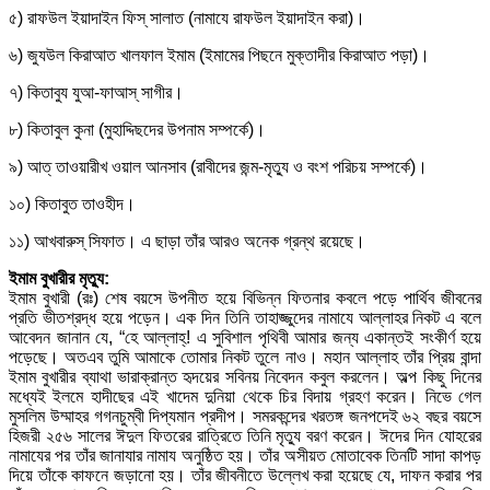
৫) রাফউল ইয়াদাইন ফিস্ সালাত (নামাযে রাফউল ইয়াদাইন করা)।
৬) জুযউল কিরাআত খালফাল ইমাম (ইমামের পিছনে মুক্তাদীর কিরাআত পড়া)।
৭) কিতাবুয যুআ-ফাআস্ সাগীর।
৮) কিতাবুল কুনা (মুহাদ্দিছদের উপনাম সম্পর্কে)।
৯) আত্ তাওয়ারীখ ওয়াল আনসাব (রাবীদের জন্ম-মৃত্যু ও বংশ পরিচয় সম্পর্কে)।
১০) কিতাবুত তাওহীদ।
১১) আখবারুস্ সিফাত। এ ছাড়া তাঁর আরও অনেক গ্রন্থ রয়েছে।
ইমাম বুখারীর মৃত্যু:
ইমাম বুখারী (রঃ) শেষ বয়সে উপনীত হয়ে বিভিন্ন ফিতনার কবলে পড়ে পার্থিব জীবনের
প্রতি ভীতশ্রদ্ধ হয়ে পড়েন। এক দিন তিনি তাহাজ্জুদের নামাযে আল্লাহর নিকট এ বলে
আবেদন জানান যে, “হে আল্লাহ্! এ সুবিশাল পৃথিবী আমার জন্য একান্তই সংকীর্ণ হয়ে
পড়েছে। অতএব তুমি আমাকে তোমার নিকট তুলে নাও। মহান আল্লাহ তাঁর প্রিয় বান্দা
ইমাম বুখারীর ব্যাথা ভারাক্রান্ত হৃদয়ের সবিনয় নিবেদন কবুল করলেন। অল্প কিছু দিনের
মধ্যেই ইলমে হাদীছের এই খাদেম দুনিয়া থেকে চির বিদায় গ্রহণ করেন। নিভে গেল
মুসলিম উম্মাহর গগনচুম্বী দিপ্যমান প্রদীপ। সমরকন্দের খরতঙ্গ জনপদেই ৬২ বছর বয়সে
হিজরী ২৫৬ সালের ঈদুল ফিতরের রাত্রিতে তিনি মৃত্যু বরণ করেন। ঈদের দিন যোহরের
নামাযের পর তাঁর জানাযার নামায অনুষ্ঠিত হয়। তাঁর অসীয়ত মোতাবেক তিনটি সাদা কাপড়
দিয়ে তাঁকে কাফনে জড়ানো হয়। তাঁর জীবনীতে উল্লেখ করা হয়েছে যে, দাফন করার পর