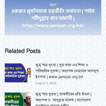
NEXT
একজন মুসলিমকে ভয়ভীতি দেখানো | শাইখ
শহীদুল্লাহ খান মাদানী |
Next
http://www.jamiyat.org.bd/
post:
Related Posts
জুমু’আর খুৎবা | সুরা কাফ এর শিক্ষা ও
পারিবারিক সুরক্ষা | অধ্যাপক মোহাম্মদ আসাদুল
ইসলাম | www.jamiyat.org.bd
August 2, 2026
জুমু’আর খুতবা | তাকদীরের প্রতি ঈমান |
অধ্যাপক ড. আব্দুল্লাহ ফারুক | বাংলাদেশ