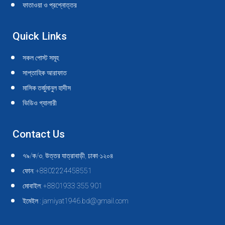
ফাতাওয়া ও প্রশ্নোত্তর
Quick Links
সকল পোস্ট সমূহ
সাপ্তাহিক আরাফাত
মাসিক তর্জুমানুল হাদীস
ভিডিও গ্যালারী
Contact Us
৭৯/ক/৩, উত্তর যাত্রাবাড়ী, ঢাকা-১২০৪
ফোন: +8802224458551
মোবাইল: +8801933 355 901
ইমেইল : jamiyat1946.bd@gmail.com