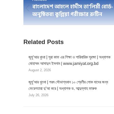
বাংলাদেশ আহলে হাদীস তা’লিমী বোর্ড
navigation
Previous
অনুষ্ঠিতব্য কুল্লিয়া পরীক্ষার রুটিন
post:
Related Posts
জুমু’আর খুৎবা | সুরা কাফ এর শিক্ষা ও পারিবারিক সুরক্ষা | অধ্যাপক
মোহাম্মদ আসাদুল ইসলাম | www.jamiyat.org.bd
August 2, 2026
জুমু’আর খুতবা | পরম সৌভাগ্যবান ১০ শ্রেণীর লোক যাদের জন্য
ফেরেশতারা দু’আ করে | অধ্যাপক ড. আব্দুল্লাহ ফারুক
July 26, 2026