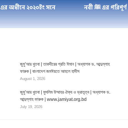
- এর অধীনে ২০২০ইং সনে
নবী ﷺ এর পরিপূর্ণ অনুসরণেই রয়েছে মুক্তি বা সফলতা | শাইখ
Next
post:
জুমু’আর খুতবা | তাকদীরের প্রতি ঈমান | অধ্যাপক ড. আব্দুল্লাহ
ফারুক | বাংলাদেশ জমঈয়তে আহলে হাদীস
August 1, 2026
জুমু’আর খুতবা | মুসলিম উম্মাহর ঐক্য ও ভ্রাতৃত্ব | অধ্যাপক ড.
আব্দুল্লাহ ফারুক | www.jamiyat.org.bd
July 19, 2026