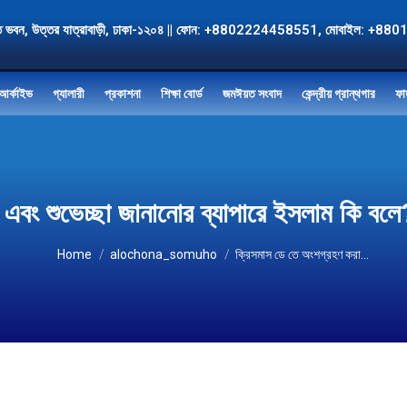
, জমঈয়ত ভবন, উত্তর যাত্রাবাড়ী, ঢাকা-১২০৪ || ফোন: +8802224458551, মোবাই
আর্কাইভ
গ্যালারী
প্রকাশনা
শিক্ষা বোর্ড
জমঈয়ত সংবাদ
কেন্দ্রীয় গ্রান্থগার
ফা
এবং শুভেচ্ছা জানানোর ব্যাপারে ইসলাম কি বল
You are here:
Home
alochona_somuho
ক্রিসমাস ডে তে অংশগ্রহণ করা…