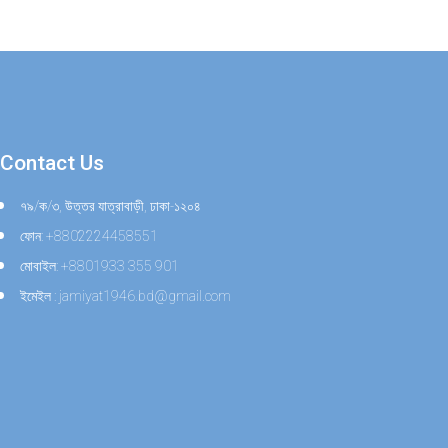
Contact Us
৭৯/ক/৩, উত্তর যাত্রাবাড়ী, ঢাকা-১২০৪
ফোন: +8802224458551
মোবাইল: +8801933 355 901
ইমেইল : jamiyat1946.bd@gmail.com