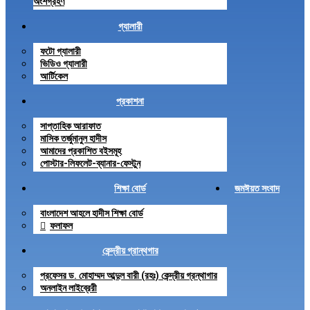
অংশগ্রহণ
গ্যালারী
ফটো গ্যালারী
ভিডিও গ্যালারী
আর্টিকেল
প্রকাশনা
সাপ্তাহিক আরাফাত
মাসিক তর্জুমানুল হাদীস
আমাদের প্রকাশিত বইসমূহ
পোস্টার-লিফলেট-ব্যানার-ফেস্টুন
শিক্ষা বোর্ড
জমঈয়ত সংবাদ
বাংলাদেশ আহলে হাদীস শিক্ষা বোর্ড
ফলাফল
কেন্দ্রীয় গ্রান্থগার
প্রফেসর ড. মোহাম্মদ আব্দুল বারী (রহঃ) কেন্দ্রীয় গ্রন্থাগার
অনলাইন লাইব্রেরী