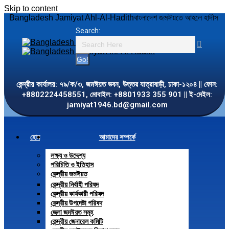
Skip to content
Bangladesh Jamiyat Ahl-Al-Hadith
বাংলাদেশ জমঈয়তে আহলে হাদীস
Search:
কেন্দ্রীয় কার্যালয়: ৭৯/ক/৩, জমঈয়ত ভবন, উত্তর যাত্রাবাড়ী, ঢাকা-১২০৪ || ফোন:
+8802224458551, মোবাইল: +8801933 355 901 || ই-মেইল:
jamiyat1946.bd@gmail.com
হোম
আমাদের সম্পর্কে
লক্ষ্য ও উদ্দেশ্য
পরিচিতি ও ইতিহাস
কেন্দ্রীয় জমঈয়ত
কেন্দ্রীয় নির্বাহী পরিষদ
কেন্দ্রীয় কার্যকারী পরিষদ
কেন্দ্রীয় উপদেষ্টা পরিষদ
জেলা জমঈয়ত সমূহ
কেন্দ্রীয় জেনারেল কমিটি