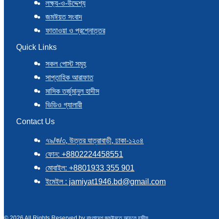
লক্ষ্য-ও-উদ্দেশ্য
জমঈয়ত সংবাদ
ফাতাওয়া ও প্রশ্নোত্তর
Quick Links
সকল পোস্ট সমূহ
সাপ্তাহিক আরাফাত
মাসিক তর্জুমানুল হাদীস
ভিডিও গ্যালারী
Contact Us
৭৯/ক/৩, উত্তর যাত্রাবাড়ী, ঢাকা-১২০৪
ফোন: +8802224458551
মোবাইল: +8801933 355 901
ইমেইল : jamiyat1946.bd@gmail.com
© 2026 All Rights Reserved by বাংলাদেশ জমঈয়তে আহলে হাদীস