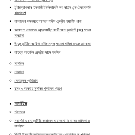
ইন্টারন্যাশনাল ইসলামী ইউনিভার্সিটি অব সাইন্স এন্ড টেকনোলজি
বাংলাদেশ
বাংলাদেশ জমঈয়তে আহলে হাদীস কেন্দ্রীয় ইয়াতীম খানা
আল্লামা মোহাম্মদ আব্দুল্লাহিল কাফী আল কুরাইশী (রহ) মডেল
মাদরাসা
উম্মুল মুমিনীন আয়িশা রাযিয়াল্লাহু আনহা মহিলা মডেল মাদরাসা
বাইতুল আবেদিন কেন্দ্রীয় জামে মসজিদ
মাসজিদ
মাদরাসা
সেবামূলক প্রতিষ্ঠান
দুস্থ ও অসহায় মুসলিম পুনর্বাসন প্রকল্প
আর্কাইভ
গঠনতন্ত্র
সভাপতি ও সেক্রেটারী জেনারেল মহোদয়গণের নামের তালিকা ও
কার্যকাল
বিশিষ্ট ইসলামী ব্যক্তিত্বদের জমঈয়তের প্রোগ্রামে অংশগ্রহণ