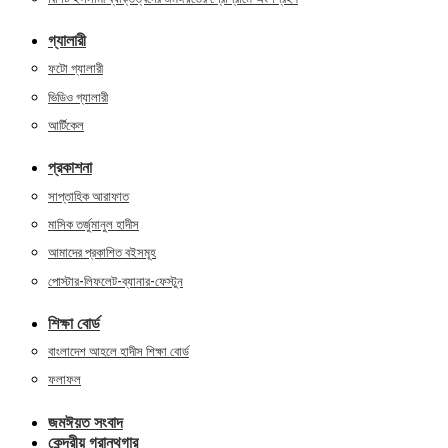
গ্যালারী
ফটো গ্যালারী
ভিডিও গ্যালারী
আর্টিকেল
প্রকাশনা
সাপ্তাহিক আরাফাত
মাসিক তর্জুমানুল হাদীস
আমাদের প্রকাশিত বইসমূহ
পোস্টার-লিফলেট-ব্যানার-ফেস্টুন
শিক্ষা বোর্ড
বাংলাদেশ আহলে হাদীস শিক্ষা বোর্ড
ফলাফল
জমঈয়ত সংবাদ
কেন্দ্রীয় গ্রান্থগার