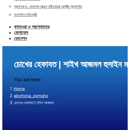
প্রফেসর ড. মোহাম্মদ আব্দুল বারী (রহঃ) কেন্দ্রীয় গ্রন্থাগার
অনলাইন লাইব্রেরী
ফাতাওয়া ও প্রশ্নোত্তর
যোগাযোগ
ডোনেশন
চোখের হেফাযত | শাইখ আজমল হুসাইন ম
You are here:
Home
alochona_somuho
চোখের হেফাযত | শাইখ আজমল…