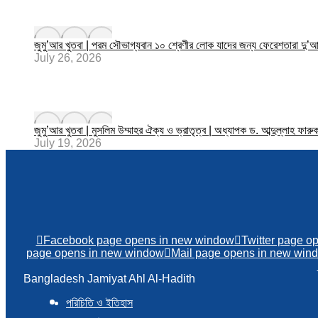
জুমু’আর খুতবা | পরম সৌভাগ্যবান ১০ শ্রেণীর লোক যাদের জন্য ফেরেশতারা দু’আ
July 26, 2026
জুমু’আর খুতবা | মুসলিম উম্মাহর ঐক্য ও ভ্রাতৃত্ব | অধ্যাপক ড. আব্দুল্লা
July 19, 2026
Facebook page opens in new window
Twitter page o
page opens in new window
Mail page opens in new win
Bangladesh Jamiyat Ahl Al-Hadith
পরিচিতি ও ইতিহাস