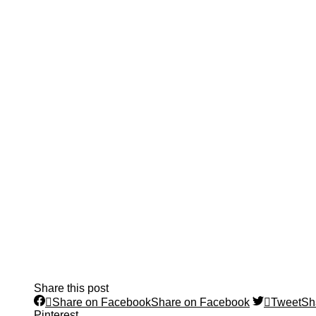
Share this post
Share on Facebook
Share on Facebook
Tweet
Sh
Pinterest