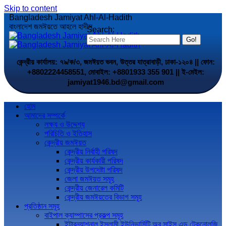
Skip to content
Bangladesh Jamiyat Ahl-Al-Hadith
বাংলাদেশ জমঈয়তে আহলে হাদীস
Search:
কেন্দ্রীয় কার্যালয়: ৭৯/ক/৩, জমঈয়ত ভবন, উত্তর যাত্রাবাড়ী, ঢাকা-১২০৪ || ফোন:
+8802224458551, মোবাইল: +8801933 355 901 || ই-মেইল:
jamiyat1946.bd@gmail.com
হোম
আমাদের সম্পর্কে
লক্ষ্য ও উদ্দেশ্য
পরিচিতি ও ইতিহাস
কেন্দ্রীয় জমঈয়ত
কেন্দ্রীয় নির্বাহী পরিষদ
কেন্দ্রীয় কার্যকারী পরিষদ
কেন্দ্রীয় উপদেষ্টা পরিষদ
জেলা জমঈয়ত সমূহ
কেন্দ্রীয় জেনারেল কমিটি
কেন্দ্রীয় জমঈয়তের বিভাগ সমূহ
প্রতিষ্ঠান সমূহ
বাইপাল ক্যাম্পাসের প্রকল্প সমূহ
ইন্টারন্যাশনাল ইসলামী ইউনিভার্সিটি অব সাইন্স এন্ড টেকনোলজি