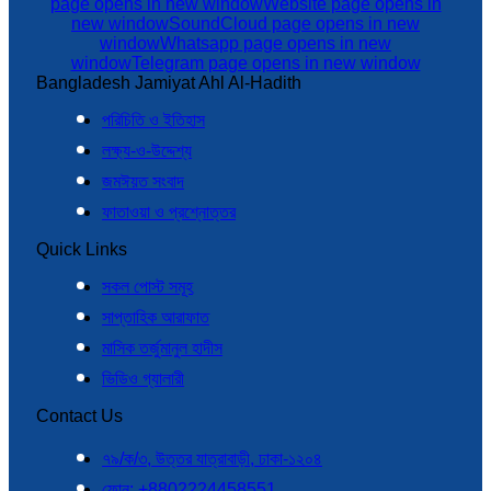
page opens in new window
Website page opens in
new window
SoundCloud page opens in new
window
Whatsapp page opens in new
window
Telegram page opens in new window
Bangladesh Jamiyat Ahl Al-Hadith
পরিচিতি ও ইতিহাস
লক্ষ্য-ও-উদ্দেশ্য
জমঈয়ত সংবাদ
ফাতাওয়া ও প্রশ্নোত্তর
Quick Links
সকল পোস্ট সমূহ
সাপ্তাহিক আরাফাত
মাসিক তর্জুমানুল হাদীস
ভিডিও গ্যালারী
Contact Us
৭৯/ক/৩, উত্তর যাত্রাবাড়ী, ঢাকা-১২০৪
ফোন: +8802224458551