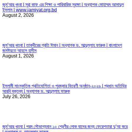
জুমু’আর খুৎবা | সুরা কাফ এর শিক্ষা ও পারিবারিক সুরক্ষা | অধ্যাপক মোহাম্মদ আসাদুল
ইসলাম | www.jamiyat.org.bd
August 2, 2026
জুমু’আর খুতবা | তাকদীরের প্রতি ঈমান | অধ্যাপক ড. আব্দুল্লাহ ফারুক | বাংলাদেশ
জমঈয়তে আহলে হাদীস
August 1, 2026
ইসলামী সাংস্কৃতিক প্রতিযোগিতা ও পুরষ্কার বিতরণী অনুষ্ঠান-২০২৬ | প্রধান অতিথির
আরবি বক্তব্য | অধ্যাপক ড. আব্দুল্লাহ ফারুক
July 26, 2026
জুমু’আর খুতবা | পরম সৌভাগ্যবান ১০ শ্রেণীর লোক যাদের জন্য ফেরেশতারা দু’আ করে
| অধ্যাপক ড. আব্দুল্লাহ ফারুক