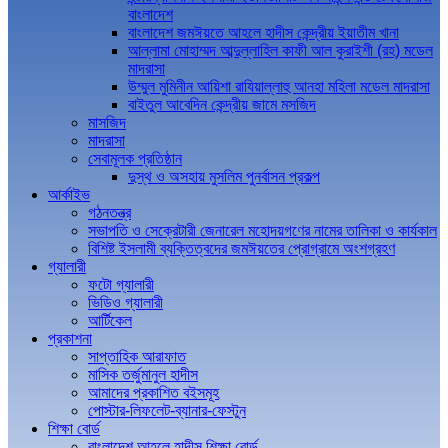
বাংলাদেশ
বাংলাদেশ জমঈয়তে আহলে হাদীস কেন্দ্রীয় ইয়াতীম খানা
আল্লামা মোহাম্মদ আব্দুল্লাহিল কাফী আল কুরাইশী (রহ) মডেল
মাদরাসা
উম্মুল মুমিনীন আয়িশা রাযিয়াল্লাহু আনহা মহিলা মডেল মাদরাসা
বাইতুল আবেদিন কেন্দ্রীয় জামে মসজিদ
মাসজিদ
মাদরাসা
সেবামূলক প্রতিষ্ঠান
দুস্থ ও অসহায় মুসলিম পুনর্বাসন প্রকল্প
আর্কাইভ
গঠনতন্ত্র
সভাপতি ও সেক্রেটারী জেনারেল মহোদয়গণের নামের তালিকা ও কার্যকাল
বিশিষ্ট ইসলামী ব্যক্তিত্বদের জমঈয়তের প্রোগ্রামে অংশগ্রহণ
গ্যালারী
ফটো গ্যালারী
ভিডিও গ্যালারী
আর্টিকেল
প্রকাশনা
সাপ্তাহিক আরাফাত
মাসিক তর্জুমানুল হাদীস
আমাদের প্রকাশিত বইসমূহ
পোস্টার-লিফলেট-ব্যানার-ফেস্টুন
শিক্ষা বোর্ড
বাংলাদেশ আহলে হাদীস শিক্ষা বোর্ড