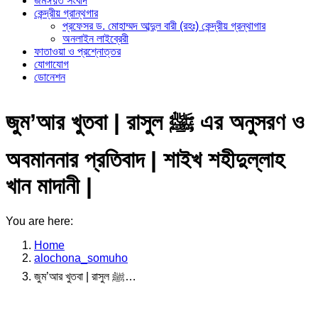
জমঈয়ত সংবাদ
কেন্দ্রীয় গ্রান্থগার
প্রফেসর ড. মোহাম্মদ আব্দুল বারী (রহঃ) কেন্দ্রীয় গ্রন্থাগার
অনলাইন লাইব্রেরী
ফাতাওয়া ও প্রশ্নোত্তর
যোগাযোগ
ডোনেশন
জুম’আর খুতবা | রাসুল ﷺ এর অনুসরণ ও
অবমাননার প্রতিবাদ | শাইখ শহীদুল্লাহ
খান মাদানী |
You are here:
Home
alochona_somuho
জুম’আর খুতবা | রাসুল ﷺ…