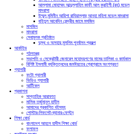
আল্লামা মোহাম্মদ আব্দুল্লাহিল কাফী আল কুরাইশী (রহ) মডেল
মাদরাসা
উম্মুল মুমিনীন আয়িশা রাযিয়াল্লাহু আনহা মহিলা মডেল মাদরাসা
বাইতুল আবেদিন কেন্দ্রীয় জামে মসজিদ
মাসজিদ
মাদরাসা
সেবামূলক প্রতিষ্ঠান
দুস্থ ও অসহায় মুসলিম পুনর্বাসন প্রকল্প
আর্কাইভ
গঠনতন্ত্র
সভাপতি ও সেক্রেটারী জেনারেল মহোদয়গণের নামের তালিকা ও কার্যকাল
বিশিষ্ট ইসলামী ব্যক্তিত্বদের জমঈয়তের প্রোগ্রামে অংশগ্রহণ
গ্যালারী
ফটো গ্যালারী
ভিডিও গ্যালারী
আর্টিকেল
প্রকাশনা
সাপ্তাহিক আরাফাত
মাসিক তর্জুমানুল হাদীস
আমাদের প্রকাশিত বইসমূহ
পোস্টার-লিফলেট-ব্যানার-ফেস্টুন
শিক্ষা বোর্ড
বাংলাদেশ আহলে হাদীস শিক্ষা বোর্ড
ফলাফল